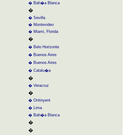
� Bah�a Blanca
�
� Sevilla
� Montevideo
� Miami, Florida
�
� Belo Horizonte
� Buenos Aires
� Buenos Aires
� Catalu�a
�
� Veracruz
�
� Ontinyent
� Lima
� Bah�a Blanca
�
�