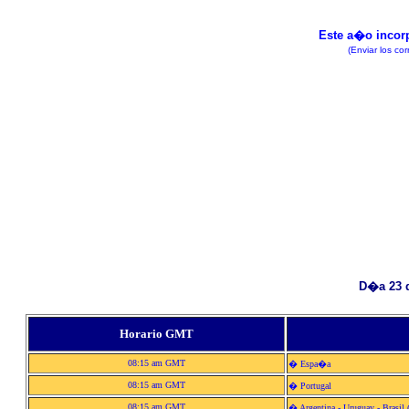
Este a�o incor
(Enviar los co
D�a 23 d
Horario GMT
08
:15 am GMT
� Espa�a
08
:15 am GMT
� Portugal
08
:15 am GMT
� Argentina - Uruguay - Brasil (l