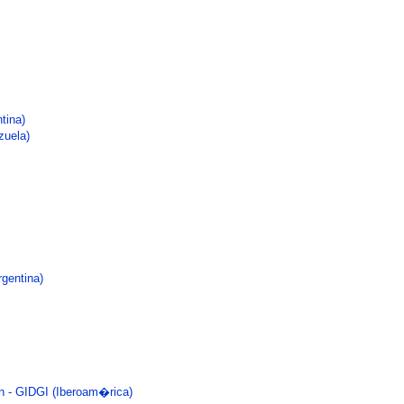
tina)
zuela)
gentina)
n - GIDGI (Iberoam�rica)