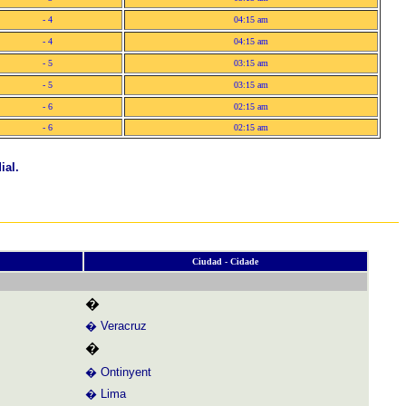
- 4
04
:15 am
- 4
04:15 am
- 5
03:15 am
- 5
03:15 am
- 6
02:15 am
- 6
02:15 am
al.
Ciudad - Cidade
�
� Veracruz
�
� Ontinyent
� Lima