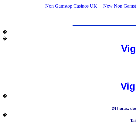
Non Gamstop Casinos UK
New Non Gamsto
�
�
Vi
Vi
�
24 horas: de
�
Ta