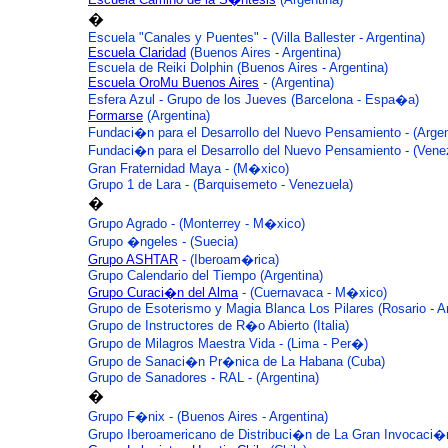
�
Escuela "Canales y Puentes" - (Villa Ballester - Argentina)
Escuela Claridad
(Buenos Aires - Argentina)
Escuela de Reiki Dolphin (Buenos Aires - Argentina)
Escuela OroMu Buenos Aires
- (Argentina)
Esfera Azul - Grupo de los Jueves (Barcelona - Espa�a)
Formarse
(Argentina)
Fundaci�n para el Desarrollo del Nuevo Pensamiento - (Argen
Fundaci�n para el Desarrollo del Nuevo Pensamiento - (Vene
G
ran
F
raternidad
M
aya - (M�xico)
Grupo 1 de Lara - (Barquisemeto - Venezuela)
�
Grupo Agrado - (Monterrey - M�xico)
Grupo �ngeles - (Suecia)
Grupo ASHTAR
- (Iberoam�rica)
Grupo Calendario del Tiempo (Argentina)
Grupo Curaci�n del Alma
- (Cuernavaca - M�xico)
Grupo de Esoterismo y Magia Blanca Los Pilares (Rosario - Ar
Grupo de Instructores de R�o Abierto (Italia)
Grupo de Milagros Maestra Vida - (Lima - Per�)
Grupo de Sanaci�n Pr�nica de La Habana (Cuba)
Grupo de Sanadores - RAL - (Argentina)
�
Grupo F�nix - (Buenos Aires - Argentina)
Grupo Iberoamericano de Distribuci�n de La Gran Invocaci�