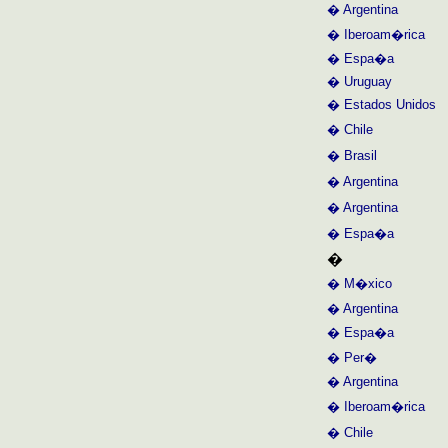
� Argentina
� Iberoam�rica
� Espa�a
� Uruguay
� Estados Unidos
� Chile
� Brasil
� Argentina
� Argentina
� Espa�a
�
� M�xico
� Argentina
� Espa�a
� Per�
� Argentina
� Iberoam�rica
� Chile