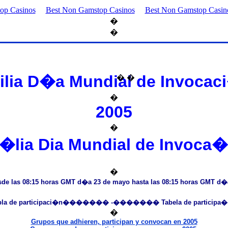
p Casinos
Best Non Gamstop Casinos
Best Non Gamstop Casin
�
�
gilia D�a Mundial de Invocac
�
�
�
2005
�
g�lia Dia Mundial de Invoca
�
sde las 08:15 horas GMT d�a 23 de mayo hasta las 08:15 horas GMT d
bla de participaci�n������� -������� Tabela de participa
�
Grupos que adhieren, participan y convocan en 2005