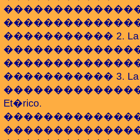
��������������� a. La In
��������������� b. La I
����������� 2. La T�c
��������������� a. La D
��������������� b. La D
����������� 3. La T�cni
��������������� a. La 
Et�rico.
��������������� b. La A
��������������� c. La 