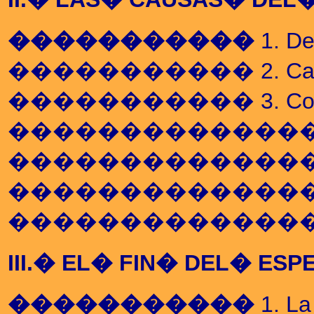
�����������
1. De
����������� 2. Causas q
����������� 3. Contraste 
��������������� a.� 
��������������� b.� 
��������������� c.� 
��������������� d.� El 
III.� EL� FIN� DEL� ESP
�����������
1. La