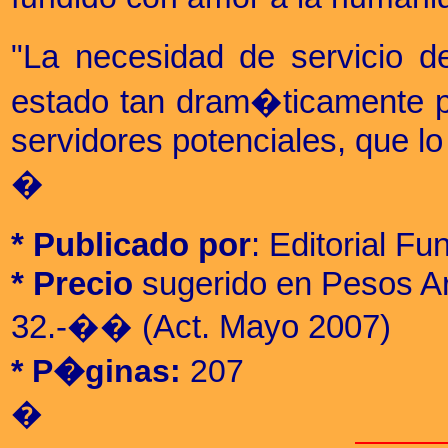
"La necesidad de servicio d
estado tan dram�ticamente p
servidores potenciales, que lo 
�
* Publicado por
: Editorial F
* Precio
sugerido en Pesos Ar
32
.-
�� (Act. Mayo 2007)
* P�ginas:
207
�