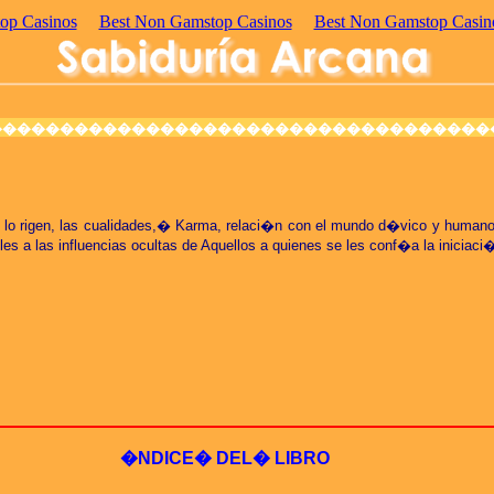
p Casinos
Best Non Gamstop Casinos
Best Non Gamstop Casin
�����������������������������������
ue lo rigen, las cualidades,� Karma, relaci�n con el mundo d�vico y human
s a las influencias ocultas de Aquellos a quienes se les conf�a la iniciaci�
�NDICE� DEL� LIBRO