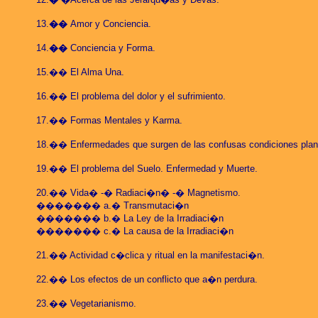
13
.
��
Amor y Conciencia.
14.
��
Conciencia y Forma.
15.�� El Alma Una.
16.�� El problema del dolor y el sufrimiento.
17.�� Formas Mentales y Karma.
18.�� Enfermedades que surgen de las confusas condiciones plane
19.�� El problema del Suelo. Enfermedad y Muerte.
20.�� Vida� -� Radiaci�n� -� Magnetismo.
������� a.� Transmutaci�n
������� b.� La Ley de la Irradiaci�n
������� c.� La causa de la Irradiaci�n
21.�� Actividad c�clica y ritual en la manifestaci�n.
22.�� Los efectos de un conflicto que a�n perdura.
23.�� Vegetarianismo.