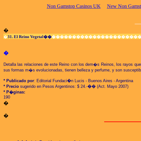
Non Gamstop Casinos UK
New Non Gamsto
�
�
31. El Reino Vegetal��
���������������������
�
Detalla las relaciones de este Reino con los dem�s Reinos, los rayos q
sus formas m�s evolucionadas, tienen belleza y perfume, y son susceptible
* Publicado por
: Editorial Fundaci�n Lucis - Buenos Aires - Argentina
* Precio
sugerido en Pesos Argentinos: $
24
.-
��
(Act. Mayo 2007)
* P�ginas:
1
90
�
�