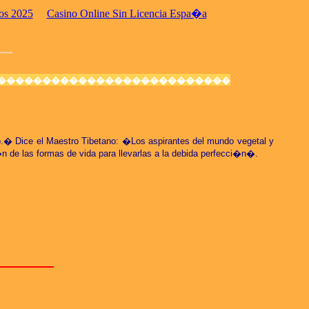
os 2025
Casino Online Sin Licencia Espa�a
��������������������������
o.� Dice el Maestro Tibetano: �Los aspirantes del mundo vegetal y
n de las formas de vida para llevarlas a la debida perfecci�n�.