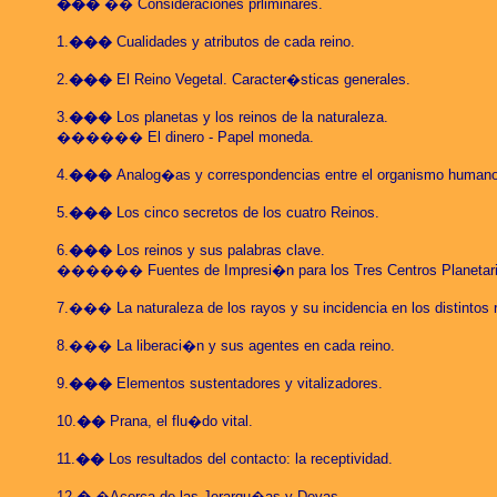
���
��
Consideraciones prliminares.
1
.
���
Cualidades y atributos de cada reino.
2.
���
El Reino Vegetal. Caracter�sticas generales.
3
.
���
Los planetas y los reinos de la naturaleza.
������ El dinero - Papel moneda.
4
.
���
Analog�as y correspondencias entre el organismo humano y
5
.
���
Los cinco secretos de los cuatro Reinos.
6.
���
Los reinos y sus palabras clave.
������ Fuentes de Impresi�n para los Tres Centros Planetari
7
.��� La naturaleza de los rayos y su incidencia en los distintos 
8
.��� La
liberaci�n y sus agentes en cada reino.
9
.
���
Elementos sustentadores y vitalizadores.
10
.
��
Prana, el flu�do vital.
11
.
��
Los resultados del contacto: la receptividad.
12.
�
�Acerca de las Jerarqu�as y Devas.