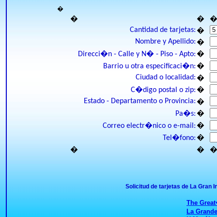
�
�
�
Cantidad de tarjetas:
�
Nombre y Apellido:
�
�
Direcci�n - Calle y N� - Piso - Apto:
�
Barrio u otra especificaci�n:
Ciudad o localidad:
�
�
C�digo postal o zip:
Estado - Departamento o Provincia:
�
�
Pa�s:
�
Correo electr�nico o e-mail:
�
Tel�fono:
�
�
Solicitud de tarjetas de La Gran
The Great
La Grande