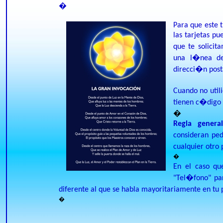
�
Para que este
las tarjetas p
que te solicit
una l�nea de
direcci�n posta
C
uando no util
tienen c�digo p
�
Regla general
consideran ped
cualquier otro
�
En el caso qu
"Tel�fono" par
diferente al que se habla mayoritariamente en tu
�