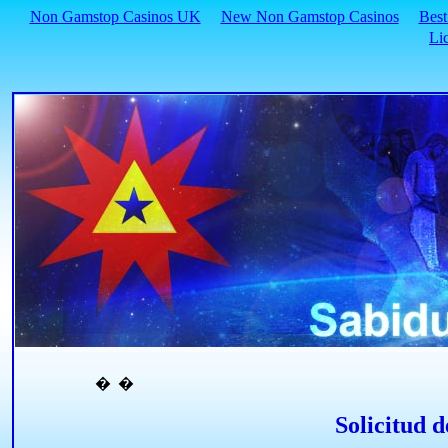
Non Gamstop Casinos UK
New Non Gamstop Casinos
Best
Li
�
�
Solicitud d