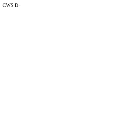
CWS Ð«