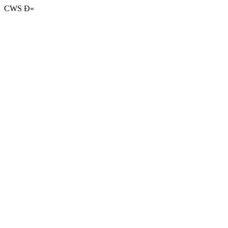
CWS Ð«