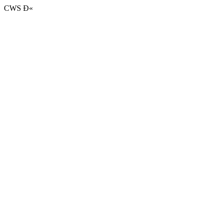
CWS Ð«