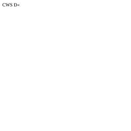
CWS Ð«