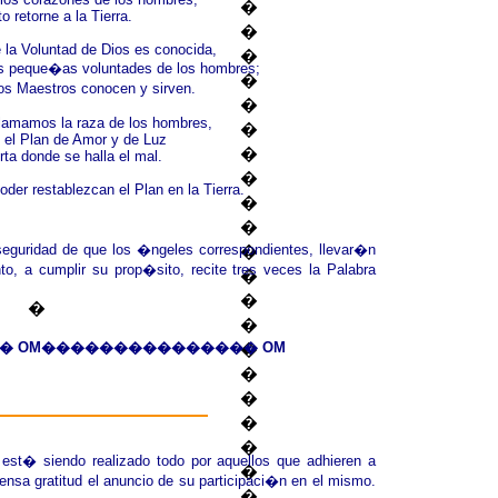
�
o retorne a la Tierra.
�
 la Voluntad de Dios es conocida,
�
s peque�as voluntades de los hombres;
�
os Maestros conocen y sirven.
�
llamamos la raza de los hombres,
�
 el Plan de Amor y de Luz
�
rta donde se halla el mal.
�
oder restablezcan el Plan en la Tierra.
�
�
seguridad de que los �ngeles correspondientes, llevar�n
�
o, a cumplir su prop�sito, recite tres veces la Palabra
�
�
�
�
� OM��������������� OM
�
�
�
�
�
 est� siendo realizado todo por aquellos que adhieren a
�
nsa gratitud el anuncio de su participaci�n en el mismo.
�