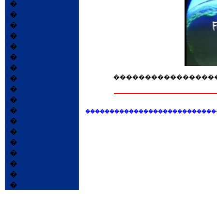
�
�
�
�
�
�
�
����������������
�
�
�
�
���������������������������
�
�
�
�
�
�
�