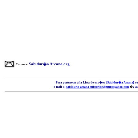
Sabidur�a Arcana.org
Correo a:
P
ara pertenecer a
la Lista de
env�os
[Sabidur�a Arcana]
so
o mail a:
sabiduria-arcana-subscribe@gruposyahoo.com
�
y a