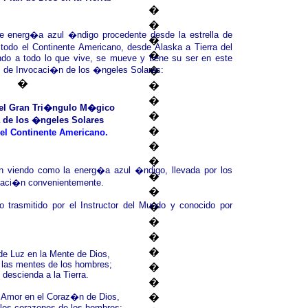
�
�
de energ�a azul �ndigo procedente desde la estrella de
�
todo el Continente Americano, desde Alaska a Tierra del
�
do a todo lo que vive, se mueve y tiene su ser en este
m de Invocaci�n de los �ngeles Solares:
�
�
�
�
del Gran Tri�ngulo M�gico
�
 de los �ngeles Solares
�
el Continente Americano.
�
�
�n viendo como la energ�a azul �ndigo, llevada por los
�
utaci�n convenientemente.
�
trasmitido por el Instructor del Mundo y conocido por
�
�
�
�
de Luz en la Mente de Dios,
 las mentes de los hombres;
�
 descienda a la Tierra.
�
 Amor en el Coraz�n de Dios,
�
los corazones de los hombres;