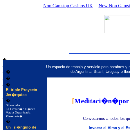
Non Gamstop Casinos UK
New Non Gamsto
�
�
Un espacio de trabajo y servicio para hombres 
�
de Argentina, Brasil, Uruguay e Ib
�
�
�
�
�
El triple Proyecto
�
Jer�rquico
�
[
Meditaci�n�por e
�
Shamballa
La Evoluci�n D�vica
Magia Organizada
Planetaria�
Convocamos a todos los que
�
Un Tri�ngulo de
Invocar el Alma y el 