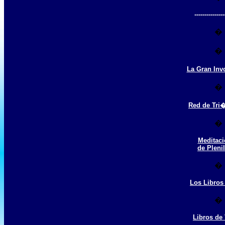
---------------
�
�
La Gran In
�
Red de Tri
�
Meditac
de Pleni
�
Los Libros
�
Libros de 