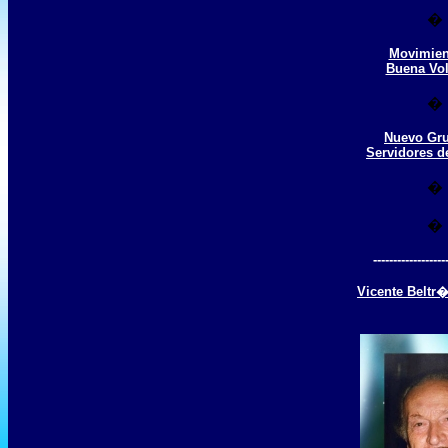
�
Movimien
Buena Vo
�
Nuevo Gr
Servidores 
�
�
------------------
Vicente Beltr