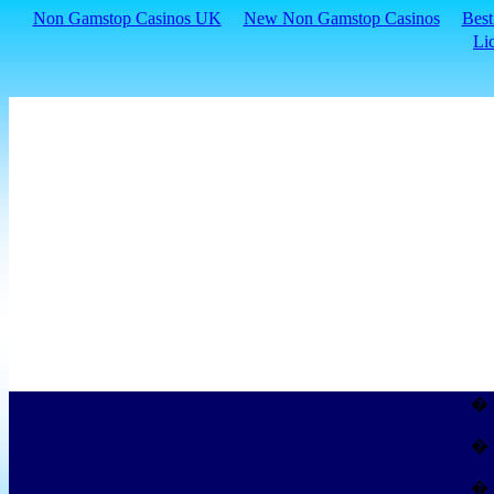
Non Gamstop Casinos UK
New Non Gamstop Casinos
Best
Li
�
�
�