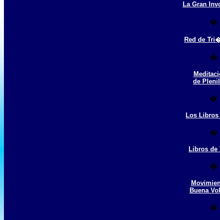
La Gran In
�
Red de Tri
�
Meditac
de Pleni
�
Los Libros
�
Libros de 
�
Movimien
Buena Vo
�