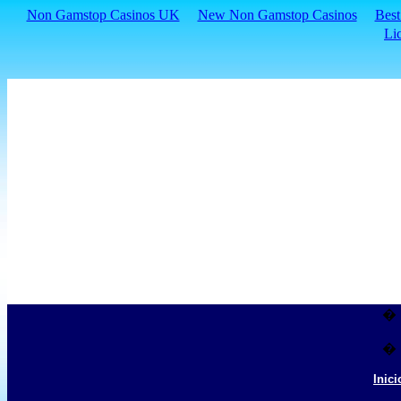
Non Gamstop Casinos UK
New Non Gamstop Casinos
Best
Li
�
�
Inici