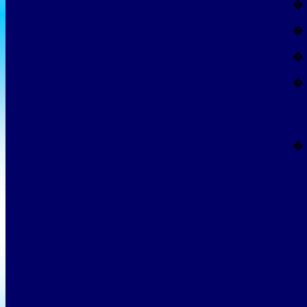
�
�
�
�
�