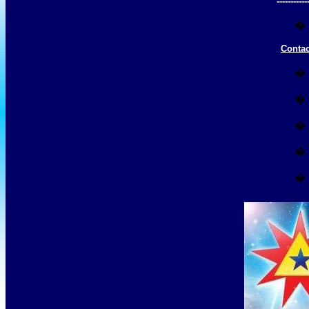
-----------
�
Conta
�
�
�
�
�