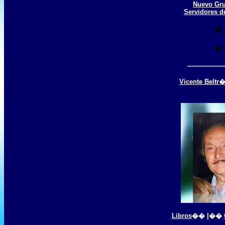
Nuevo Gr
Servidores 
�
�
------------------
Vicente Beltr
Libros
�� |��