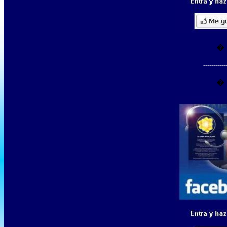
�
-----------
�