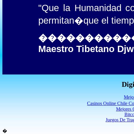
"Que la Humanidad con
permitan
�
que el 
����������
Maestro Tibetano Djw
Digi
Mejo
Casinos Online Chile C
Mejores 
Bitc
Juegos De Tra
�