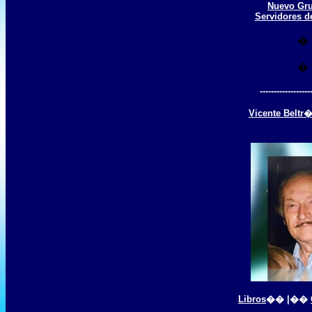
Nuevo Gr
Servidores 
�
�
------------------
Vicente Beltr
Libros
�� |��