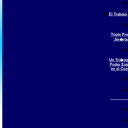
�
�
El Trabajo 
�
Triple Pr
Jer�rq
�
Un Tri�ng
Poder Espi
en el Con
�
�
---------------
�
�