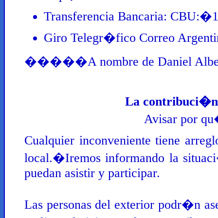
Transferencia Bancaria: CBU:�
Giro Telegr�fico Correo Argenti
�����A nombre de Daniel Albert
La contribuci�n 
Avisar por qu
Cualquier inconveniente tiene arregl
local.�Iremos informando la situaci
puedan asistir y participar.
Las personas del exterior podr�n ase