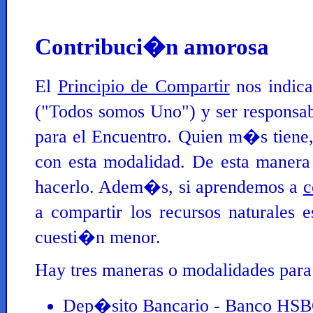
Contribuci�n amorosa
El
Principio de Compartir
nos indica
("Todos somos Uno") y ser responsab
para el Encuentro. Quien m�s tiene,
con esta modalidad. De esta manera
hacerlo. Adem�s, si aprendemos a
c
a compartir los recursos naturales 
cuesti�n menor.
Hay tres maneras
o modalidades
p
a
r
a
Dep�sito Bancario - Banco HSBC