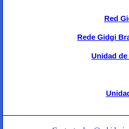
Red Gi
Rede Gidgi Bra
Unidad de 
Unida