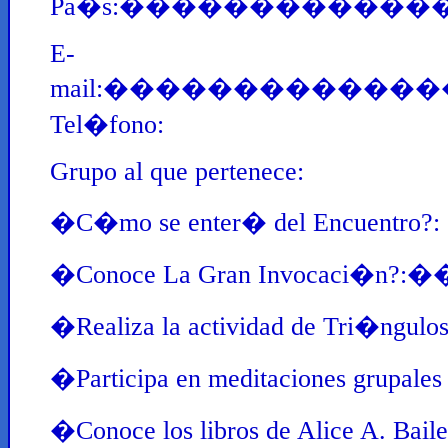
Pa�s:�������������
E-
mail:�����������
Tel�fono:
Grupo al que pertenece:
�C�mo se enter� del Encuentro?:
�Conoce La Gran Invocaci
�Realiza la actividad de Tri�ngulos
�Participa en meditaciones grupales 
�Conoce los libros de Alice A. Baile