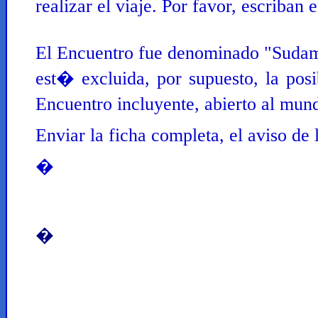
realizar el viaje. Por favor, escriban
El Encuentro fue denominado "Sudam
est� excluida, por supuesto, la po
Encuentro incluyente, abierto al mun
Enviar la ficha completa, el aviso d
�
�