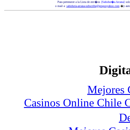
P
ara pertenecer a
la Lista de
env�os
[Sabidur�a Arcana]
sol
o mail a:
sabiduria-arcana-subscribe@gruposyahoo.com
�
y aut
Digita
Mejores 
Casinos Online Chile 
D