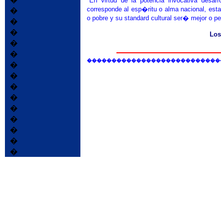
"En virtud de la potencia invocativa desa
corresponde al esp�ritu o alma nacional, es
�
o pobre y su standard cultural ser� mejor o pe
�
�
Los
�
�
���������������������������
�
�
�
�
�
�
�
�
�