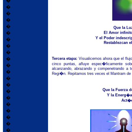
�
�
�
�
�
Que la Lu
El Amor infini
�
Y el Poder indescri
�
Restablezcan el
�
�
Tercera etapa:
Visualicemos ahora que el fluj
�
cinco punta
s
, afluye espec�ficamente so
�
alcanzando, abrazando y compenetrando a t
�
Regi�n
. Repitamos tres veces el Mantram d
�
�
Que la Fuerza 
�
Y la Energ�a
�
Act�
�
�
�
�
�