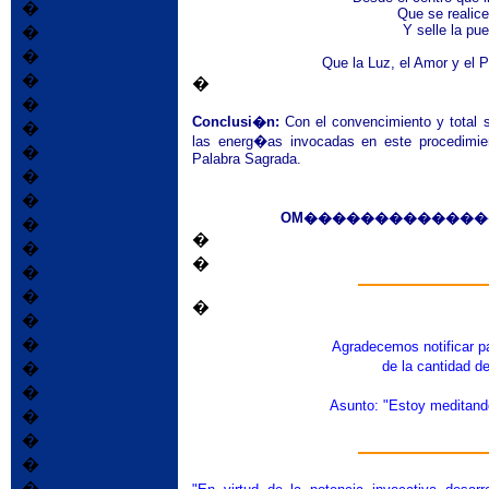
�
Que se realice
Y selle la pue
�
�
Que la Luz, el Amor y el P
�
�
�
Conclusi�n:
Con el convencimiento y total 
�
las energ�as invocadas en este procedimie
�
Palabra Sagrada.
�
�
OM�������������
�
�
�
�
�
�
�
�
�
Agradecemos notificar p
de la cantidad 
�
�
Asunto: "Estoy medita
�
�
�
�