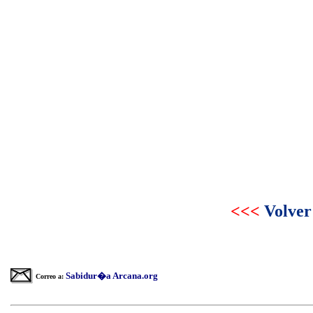
<<<
Volver
Sabidur�a Arcana.org
Correo a: