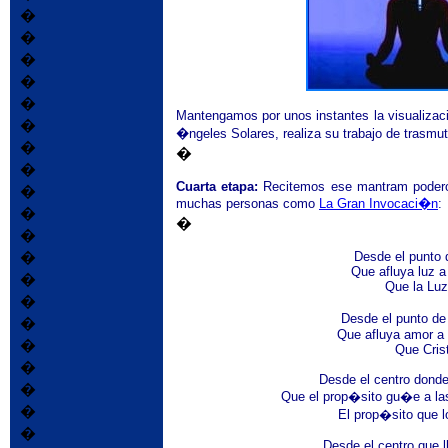
�
�
�
�
�
Mantengamos por unos instantes la visualizac
�
�ngeles Solares, realiza su trabajo de trasm
�
�
�
Cuarta etapa:
Recitemos ese m
a
ntram podero
�
muchas personas como
La Gran Invocaci�n
:
�
�
�
Desde el punto 
�
Que afluya luz a
�
Que la Luz
�
Desde el punto de
�
Que afluya amor a 
�
Que Crist
�
Desde el centro donde
�
Que el prop�sito gu�e a la
�
El prop�sito que l
�
Desde el centro que 