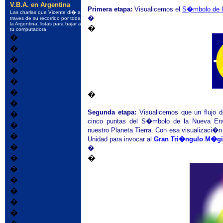
V.B.A. en Argentina
Primera etapa:
Visualicemos el
S�mbolo de l
Las charlas que Vicente di� a
�
traves de su recorrido por toda
la Argentina, listas para bajar a
�
tu computadora
�
�
�
�
�
�
�
�
Segunda etapa:
Visualicemos que un flujo 
�
cinco puntas
del S�mbolo de la Nueva Er
�
nuestro Planeta Tierra. Con esa visualizaci
�
Unidad para invocar al
Gran Tri�ngulo M�g
�
�
�
�
�
�
�
�
�