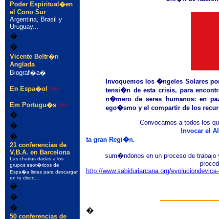
Poder Espiritual�en
�
el Cono Sur
Argentina, Brasil y
Uruguay...
�
�
�
Vicente Beltr�n
�
Anglada
Biograf�a�
dd
Invoquemos los �ngeles Solares por
En Espa�ol
>>>
tensi�n de esta crisis, para encont
aa
n�mero de seres humanos: en paz, 
Em Portugu�s
>>>
ego�smo y el compartir de los recur
�
Convocamos a todos los que
�
Invocar el A
�
t
a
gran
Regi�n.
21 conferencias de
V.B.A. en Barcelona
sum�ndonos en un proceso de trabajo y 
Las charlas dadas a los
proced
grupos esot�ricos de
http://www.sabiduriarcana.org/evoluciondevica
Espa�a listas para descargar
en tu disco...
�
�
�
�
50 conferencias de