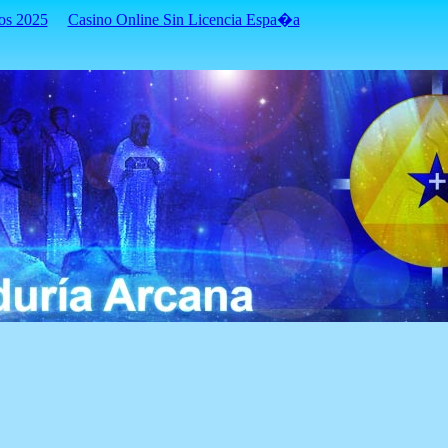
os 2025
Casino Online Sin Licencia Espa�a