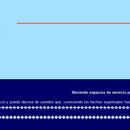
�
Abriendo espacios de servicio p
cio y pueda decirse de ustedes que, conociendo los hechos espirituales fu
n."�������������������������������������������
�����������������������������������