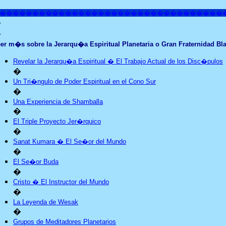
����������������������������������
�
�
er m�s sobre la Jerarqu�a Espiritual Planetaria o Gran Fraternidad Bl
Revelar la Jerarqu�a Espiritual � El Trabajo Actual de los Disc�pulos
�
Un Tri�ngulo de Poder Espiritual en el Cono Sur
�
Una Experiencia de Shamballa
�
El Triple Proyecto Jer�rquico
�
Sanat Kumara � El Se�or del Mundo
�
El Se�or Buda
�
Cristo � El Instructor del Mundo
�
La Leyenda de Wesak
�
Grupos de Meditadores Planetarios