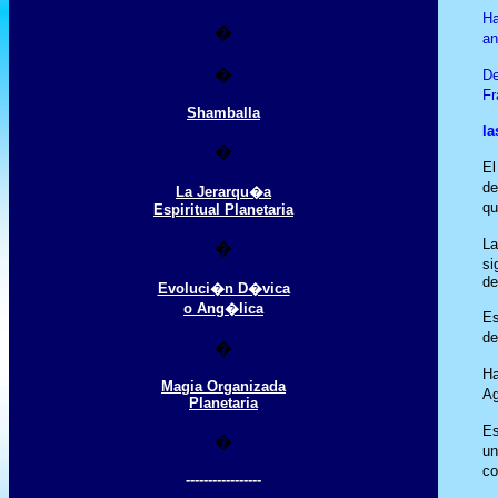
Ha
�
an
�
De
Fr
Shamballa
la
�
El
de
La Jerarqu�a
qu
Espiritual Planetaria
La
�
si
de
Evoluci�n D�vica
o Ang�lica
Es
de
�
Ha
Magia Organizada
Ag
Planetaria
Es
�
un
co
-----------------