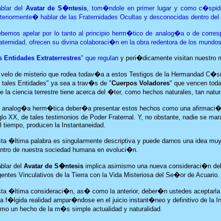
blar del
Avatar de S�ntesis
, tom�ndole en primer lugar y como c�spi
teriormente� hablar de las Fraternidades Ocultas y desconocidas dentro de
bemos apelar por lo tanto al principio herm�tico de analog�a o de corres
aternidad, ofrecen su divina colaboraci�n en la obra redentora de los mun
s Entidades Extraterrestres
"
que regula
n
y peri�dicamente visitan nuestro 
 velo de misterio que rodea todav�a a estos Testigos de la Hermandad C�smi
 tales Entidades" ya sea a trav�s de "
Cuerpos Voladores
" que vencen toda
e la ciencia terrestre tiene acerca del �ter, como hechos naturales, tan nat
 analog�a herm�tica deber�a presentar estos hechos como una afirmaci�n 
glo XX, de tales testimonios de Poder Fraternal. Y, no obstante, nadie se ma
l tiempo, producen la Instantaneidad.
ta �ltima palabra es singularmente descriptiva y puede darnos una idea muy
ntro de nuestra sociedad humana en evoluci�n.
blar del
Avatar de S�ntesis
implica asimismo una nueva consideraci�n del
entes Vinculativos de la Tierra con la Vida Misteriosa del Se�or de Acuario.
ta �ltima consideraci�n, as� como la anterior, deber�n ustedes aceptarla 
a f�lgida realidad ampar�ndose en el juicio instant�neo y definitivo de la 
mo un hecho de la m�s simple actualidad y naturalidad.