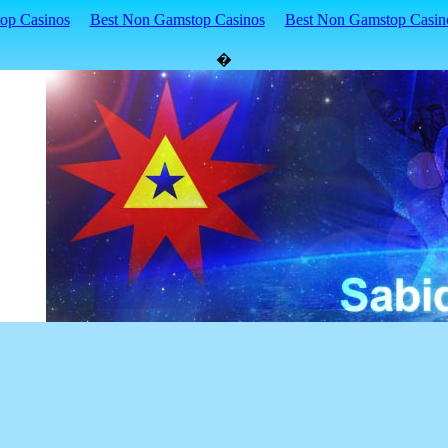
p Casinos
Best Non Gamstop Casinos
Best Non Gamstop Casin
�