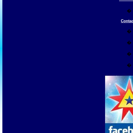
-----------
�
Conta
�
�
�
�