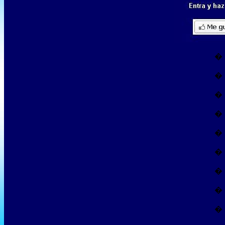
�
�
�
�
�
�
�
�
�