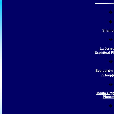
------------------
�
�
Shamba
�
La Jera
Espiritual P
�
Evoluci�n
o Ang�
�
Magia Org
Planeta
�