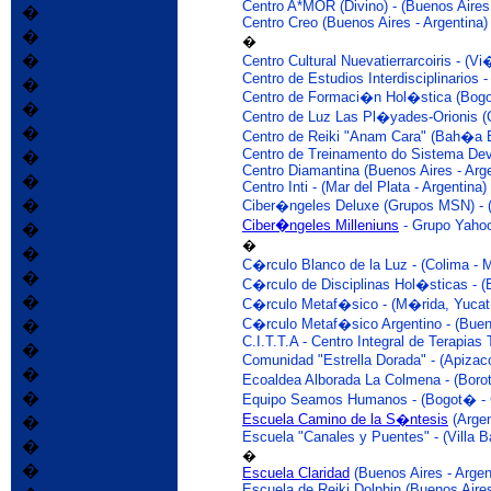
Centro A*MOR (Divino) - (Buenos Aires 
�
Centro Creo (Buenos Aires - Argentina)
�
�
�
Centro Cultural Nuevatierrarcoiris - (Vi
Centro de Estudios Interdisciplinarios -
�
Centro de Formaci�n Hol�stica (Bogo
�
Centro de Luz Las Pl�yades-Orionis (Ca
�
Centro de Reiki "Anam Cara" (Bah�a B
Centro de Treinamento do Sistema Devo
�
Centro Diamantina (Buenos Aires - Arge
�
Centro Inti - (Mar del Plata - Argentina)
�
Ciber�ngeles Deluxe (Grupos MSN) - (
Ciber�ngeles Milleniuns
- Grupo Yahoo
�
�
�
C�rculo Blanco de la Luz - (Colima -
�
C�rculo de Disciplinas Hol�sticas - (
�
C�rculo Metaf�sico - (M�rida, Yuca
C�rculo Metaf�sico Argentino - (Bueno
�
C.I.T.T.A - Centro Integral de Terapias 
�
Comunidad "Estrella Dorada" - (Apiza
�
Ecoaldea Alborada La Colmena - (Borot
�
Equipo Seamos Humanos - (Bogot� - 
Escuela Camino de la S�ntesis
(Argen
�
Escuela "Canales y Puentes" - (Villa Ba
�
�
�
Escuela Claridad
(Buenos Aires - Argen
Escuela de Reiki Dolphin (Buenos Aires