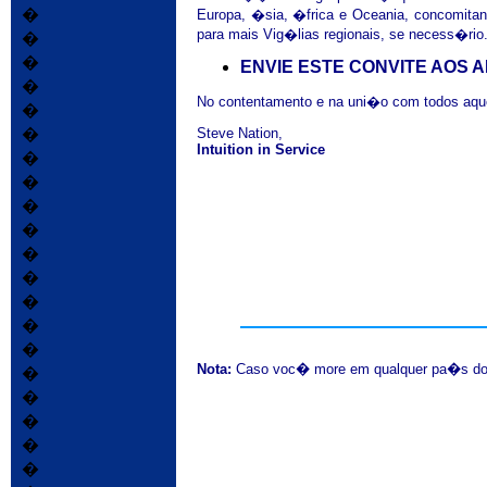
�
Europa, �sia, �frica e Oceania, concomita
para mais Vig�lias regionais, se necess�rio
�
�
ENVIE ESTE CONVITE AOS A
�
No contentamento e na uni�o com todos aqu
�
�
Steve Nation,
Intuition in Service
�
�
�
�
�
�
�
�
�
Nota:
Caso voc�
more em qualquer
pa�s d
�
�
�
�
�