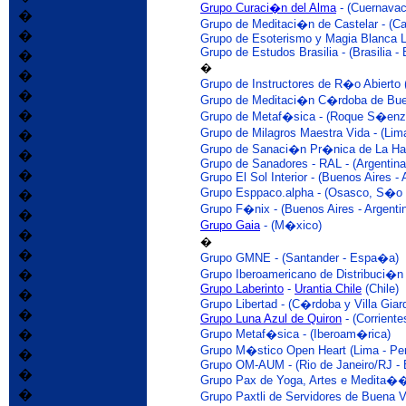
Grupo Curaci�n del Alma
- (Cuernava
�
Grupo de Meditaci�n de Castelar - (Cas
�
Grupo de Esoterismo y Magia Blanca Lo
Grupo de Estudos Brasilia - (Brasilia - B
�
�
�
Grupo de Instructores de R�o Abierto (I
�
Grupo de Meditaci�n C�rdoba de Buen
�
Grupo de Metaf�sica - (Roque S�enz 
Grupo de Milagros Maestra Vida - (Lim
�
Grupo de Sanaci�n Pr�nica de La Ha
�
Grupo de Sanadores - RAL - (Argentina
�
Grupo El Sol Interior - (Buenos Aires - 
Grupo Esppaco.alpha - (Osasco, S�o P
�
Grupo F�nix - (Buenos Aires - Argenti
�
Grupo Gaia
- (M�xico)
�
�
�
Grupo GMNE - (Santander - Espa�a)
�
Grupo Iberoamericano de Distribuci�n
Grupo Laberinto
-
Urantia Chile
(Chile)
�
Grupo Libertad - (C�rdoba y Villa Giard
�
Grupo Luna Azul de Quiron
- (Corriente
�
Grupo Metaf�sica - (Iberoam�rica)
Grupo M�stico Open Heart (Lima - Pe
�
Grupo OM-AUM - (Rio de Janeiro/RJ - B
�
Grupo Pax de Yoga, Artes e Medita��o
�
Grupo Paxtli de Servidores de Buena V