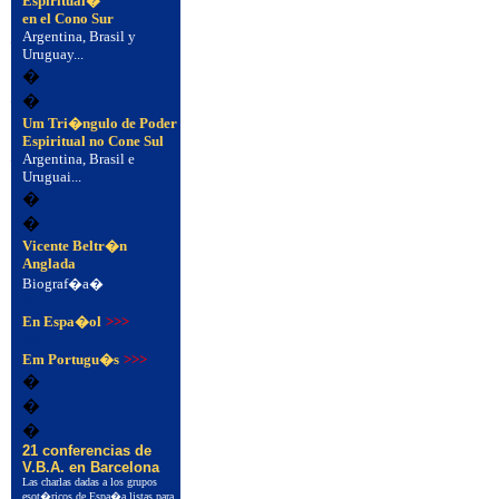
Espiritual�
en el Cono Sur
�
Argentina, Brasil y
Uruguay...
�
�
�
Um Tri�ngulo de Poder
Espiritual no Cone Sul
�
Argentina, Brasil e
Uruguai...
�
�
Vicente Beltr�n
Anglada
Biograf�a�
dd
En Espa�ol
>>>
aa
Em Portugu�s
>>>
�
�
�
21 conferencias de
V.B.A. en Barcelona
Las charlas dadas a los grupos
esot�ricos de Espa�a listas para