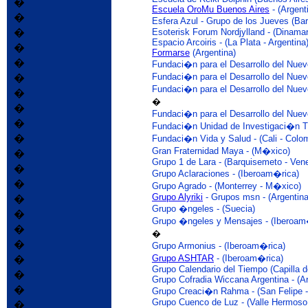
�
Escuela OroMu Buenos Aires
- (Argent
�
Esfera Azul - Grupo de los Jueves (Ba
�
Esoterisk Forum Nordjylland - (Dinama
Espacio Arcoiris - (La Plata - Argentina
�
Formarse
(Argentina)
�
Fundaci�n para el Desarrollo del Nuev
Fundaci�n para el Desarrollo del Nuev
�
Fundaci�n para el Desarrollo del Nue
�
�
�
Fundaci�n para el Desarrollo del Nue
�
Fundaci�n Unidad de Investigaci�n Tra
�
Fundaci�n Vida y Salud - (Cali - Colo
G
ran
F
raternidad
M
aya - (M�xico)
�
Grupo 1 de Lara - (Barquisemeto - Ven
�
Grupo Aclaraciones - (Iberoam�rica)
�
Grupo Agrado - (Monterrey - M�xico)
Grupo Alyriki
- Grupos msn - (Argentina
�
Grupo �ngeles - (Suecia)
�
Grupo �ngeles y Mensajes - (Iberoam
�
�
�
Grupo Armonius - (Iberoam�rica)
Grupo ASHTAR
- (Iberoam�rica)
�
Grupo Calendario del Tiempo (Capilla d
�
Grupo Cofradia Wiccana Argentina - (Ar
�
Grupo Creaci�n Rahma - (San Felipe -
Grupo Cuenco de Luz - (Valle Hermoso, 
�