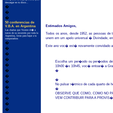
descargar en tu disco...
�
�
�
50 conferencias de
Estimados Amigos,
V.B.A. en Argentina
Las charlas que Vicente di� a
traves de su recorrido por toda la
Todos os anos, desde 1952, as pessoas de 
Argentina, listas para bajar a tu
unem em um apelo universal � Divindade, 
computadora
�
Este ano voc� est� novamente convidado a 
�
�
�
Escolha um per�odo ou per�odos defi
�
10h00 �s 10h45, voc� entoar� a Gra
�
�
�
�
�
No pulsar r�tmico de cada quarto de 
�
�
�
OBSERVE QUE COMO, COMO NO PA
VEM CONTRIBUIR PARA A PROVIS�
�
�
�