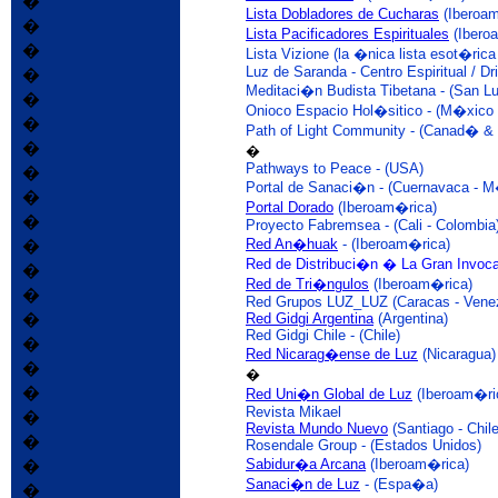
�
Lista Dobladores de Cucharas
(Iberoa
�
Lista Pacificadores Espirituales
(Ibero
�
Lista Vizione (la �nica lista esot�rica
Luz de Saranda - Centro Espiritual / Dr
�
Meditaci�n Budista Tibetana - (San L
�
Onioco Espacio Hol�sitico - (M�xico
�
Path of Light Community - (Canad� &
�
�
Pathways to Peace - (USA)
�
Portal de Sanaci�n - (Cuernavaca - 
�
Portal Dorado
(Iberoam�rica)
�
Proyecto Fabremsea - (Cali - Colombia
Red An�huak
- (Iberoam�rica)
�
Red de Distribuci�n � La Gran Invoc
�
Red de Tri�ngulos
(Iberoam�rica)
�
Red Grupos LUZ_LUZ (Caracas - Vene
�
Red Gidgi Argentina
(Argentina)
Red Gidgi Chile - (Chile)
�
Red Nicarag�ense de Luz
(Nicaragua)
�
�
�
Red Uni�n Global de Luz
(Iberoam�ri
Revista Mikael
�
Revista Mundo Nuevo
(Santiago - Chile
�
Rosendale Group - (Estados Unidos)
Sabidur�a Arcana
(Iberoam�rica)
�
Sanaci�n de Luz
- (Espa�a)
�