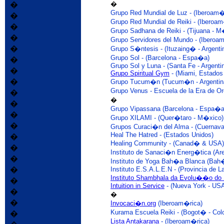
�
�
Grupo Red Mundial de Luz - (Iberoam�
�
Grupo Red Mundial de Reiki - (Iberoam
�
Grupo Sadhana de Reiki - (Tijuana - M
�
Grupo Servidores del Mundo - (Iberoa
�
Grupo S�ntesis - (Ituzaing� - Argenti
Grupo Sol - (Barcelona - Espa�a)
�
Grupo Sol y Luna - (Santa Fe - Argenti
�
Grupo Spiritual Gym
- (Miami, Estados
�
Grupo Tucum�n (Tucum�n - Argentin
Grupo Venus - Escuela de la Era de Or
�
�
�
Grupo Vipassana (Barcelona - Espa�a
�
Grupo XILAMI - (Quer�taro - M�xico)
�
Grupos Curaci�n del Alma - (Cuernav
Heal The Hatred - (Estados Unidos)
�
Healing Community - (Canad� & USA)
�
Instituto de Sanaci�n Energ�tica (Are
�
Instituto de Yoga Bah�a Blanca (Bah�
�
Instituto E.S.A.L.E.N - (Provincia de La
Instituto Shambhala da Evolu��o do 
�
Intuition in Service
- (Nueva York - US
�
�
�
Invocaci�n.org
(Iberoam�rica)
Kurama Escuela Reiki - (Bogot� - Col
�
Lista Antakarana
- (Iberoam�rica)