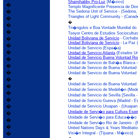
Shamihabby Pro-Luz
(M�xico)
�
Templo Magnificente Presencia de Dios 
�
The Sedona Unit of Service - (Sedona,
Triangles of Light Community - (Can
�
�
�
Tri�ngulos e Boa Vontade Mundial do Ri
�
Tseyor Centro de Estudios Sociocultur
Unidad Boliviana de Servicio
- Cochaba
�
Unidad Boliviana de Servicio
- La Paz (
�
Unidad de Servicio (Espa�a)
�
Unidad de Servicio Atlanta
(Estados Un
Unidad de Servicio Buena Voluntad Ro
�
Unidad de Servicio de Bah�a Blanca -
�
Unidad de Servicio de Buena Voluntad 
�
Unidad de Servicio de Buena Voluntad
�
�
Unidad de Servicio de Buena Voluntad P
�
Unidad de Servicio de Medell�n (Mede
�
Unidad de Servicio de Sevilla (Sevilla
�
Unidad de Servicio Gureva (Madrid - 
�
Unidad de Servicio Uruapan - (Uruapa
Unidade de Servi�o para Cultura Espir
�
U
nidade
de S
ervi�o
p
ara Educa��o In
�
Unidade de Servi�o Rio de Janeiro - (R
�
United Nations Days & Years Meditation
Vi
s
i�n Integral - (Tijuana - M�xico)
�