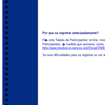
�
�
�
�
�
�
�
Por que se registrar antecipadamente?
�
H� uma Tabela de Participantes on-line, mo
�
Participantes, � medida que aumenta, visite:
�
http://www.intuition-in-service.org/IISvigilTIM
�
Se tiver dificuldades para se registrar ou ver 
�
�
�
�
�
�
�
�
�
�