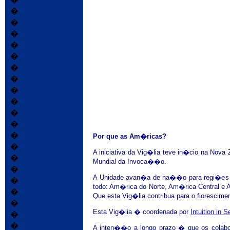
�
�
�
�
�
�
�
�
�
�
�
�
Por que as Am�ricas?
�
A iniciativa da Vig�lia teve in�cio na No
�
Mundial da Invoca��o.
�
A Unidade avan�a de na��o para regi�es 
�
todo: Am�rica do Norte, Am�rica Central e
�
Que esta Vig�lia contribua para o florescim
�
Esta Vig�lia � coordenada por
Intuition in S
�
�
A inten��o a longo prazo � que os colabo