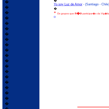
�
�
Yo soy Luz de Amor
- (Santiago - Chile
�
�
�
*
n�o
O
s grupos que
participar�o da Vig�lia 
O
�
�
�
�
�
�
�
�
�
�
�
�
�
�
�
�
�
�