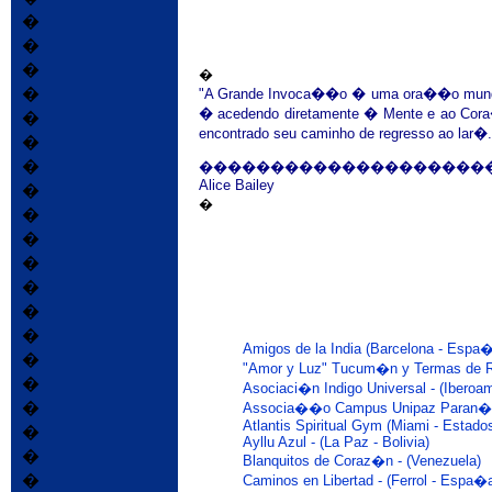
�
�
�
�
�
"
A Grande Invoca��o � uma ora��o mundial;
� acedendo diretamente � Mente e ao Cor
�
encontrado seu caminho de regresso ao lar�.
�
�
��������������������
Alice Bailey
�
�
�
�
�
�
�
�
Amigos de la India (Barcelona - Espa
�
"Amor y Luz" Tucum�n y Termas de
�
Asociaci�n Indigo Universal - (Iberoa
�
Associa��o Campus Unipaz Paran� (J. 
Atlantis Spiritual Gym (Miami - Estado
�
Ayllu Azul - (La Paz - Bolivia)
�
Blanquitos de Coraz�n - (Venezuela)
�
Caminos en Libertad - (Ferrol - Espa�