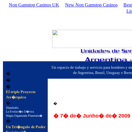
Non Gamstop Casinos UK
New Non Gamstop Casinos
Best
Li
Un espacio de trabajo y servicio para hombres y
de Argentina, Brasil, Uruguay e Ibe
�
�
�
�
�
El triple Proyecto
Jer�rquico
�
�
�
Shamballa
La Evoluci�n D�vica
� 7� de� Junho� de� 2009
Magia Organizada Planetaria�
�
�
Un Tri�ngulo de Poder