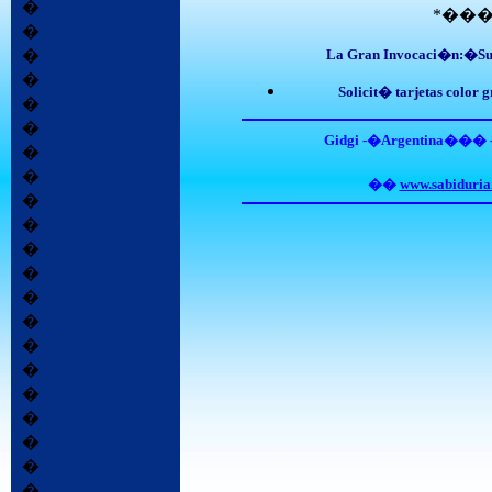
�
*���
�
�
La Gran Invocaci�n:�Su
�
Solicit� tarjetas color
�
�
Gidgi -�Argentina��
�
�
��
www.sabiduria
�
�
�
�
�
�
�
�
�
�
�
�
�