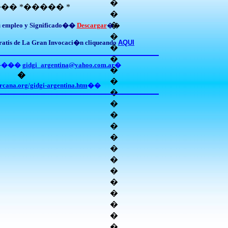
�
�� *����� *
�
�
 empleo y Significado��
Descargar
�
�
�
 gratis de La Gran Invocaci�n cliqueando
AQUI
�
�
� -���
gidgi_argentina@yahoo.com.ar
�
�
�
�
rcana.org/gidgi-argentina.htm
��
�
�
�
�
�
�
�
�
�
�
�
�
�