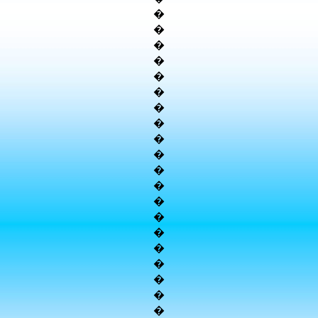
�
�
�
�
�
�
�
�
�
�
�
�
�
�
�
�
�
�
�
�