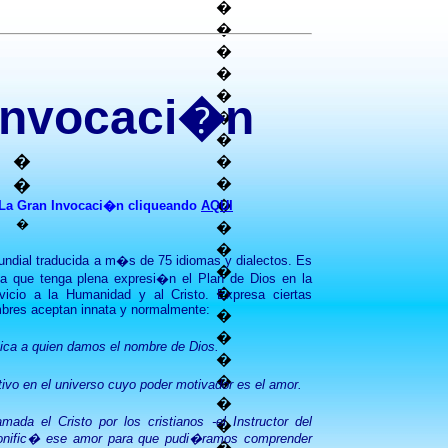
�
�
�
�
�
Invocaci�n
�
�
�
�
�
�
�
de La Gran Invocaci�n cliqueando
AQUI
�
�
�
ndial traducida a m�s de 75 idiomas y dialectos. Es
�
 a que tenga plena expresi�n el Plan de Dios en la
�
vicio a la Humanidad y al Cristo. Expresa ciertas
mbres aceptan innata y normalmente:
�
�
sica a quien damos el nombre de Dios.
�
�
tivo en el universo cuyo poder motivador es el amor.
�
mada el Cristo por los cristianos -el Instructor del
�
rsonific� ese amor para que pudi�ramos comprender
�