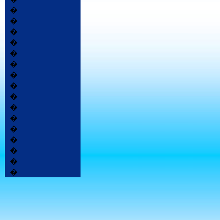
�
�
�
�
�
�
�
�
�
�
�
�
�
�
�
�