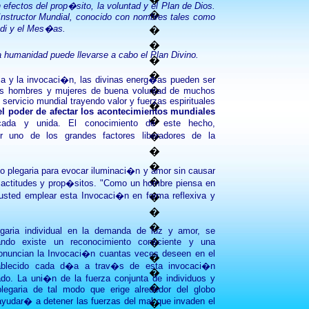
n efectos del prop�sito, la voluntad y el Plan de Dios.
�
Instructor Mundial, conocido con nombres tales como
hdi y el Mes�as.
�
�
humanidad puede llevarse a cabo el Plan Divino.
�
�
ia y la invocaci�n, las divinas energ�as pueden ser
�
 Los hombres y mujeres de buena voluntad de muchos
servicio mundial trayendo valor y fuerzas espirituales
�
el poder de afectar los acontecimientos mundiales
�
ada y unida. El conocimiento de este hecho,
r uno de los grandes factores liberadores de la
�
�
�
 plegaria para evocar iluminaci�n y amor sin causar
�
 actitudes y prop�sitos. "Como un hombre piensa en
ted emplear esta Invocaci�n en forma reflexiva y
�
�
�
garia individual en la demanda de luz y amor, se
ando existe un reconocimiento consciente y una
�
ronuncian la Invocaci�n cuantas veces deseen en el
�
ablecido cada d�a a trav�s de esta invocaci�n
�
do. La uni�n de la fuerza conjunta de individuos y
�
legaria de tal modo que erige alrededor del globo
yudar� a detener las fuerzas del mal que invaden el
�