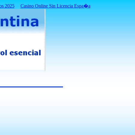
os 2025
Casino Online Sin Licencia Espa�a