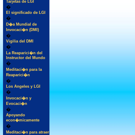
Tarjetas de LGI
�
El significado de LGI
�
D�a Mundial de
Invocaci�n (DMI)
�
Vigilia del DMI
�
La Reaparici�n del
Instructor del Mundo
�
Meditaci�n para la
Reaparici�n
�
Los Angeles y LGI
�
Invocaci�n y
Evocaci�n
�
Apoyando
econ�micamente
�
Meditaci�n para atraer