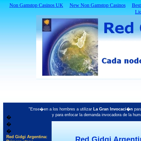
Non Gamstop Casinos UK
New Non Gamstop Casinos
Best
Li
"Ense�en a los hombres a utilizar
La Gran Invocaci�n
para
y para enfocar la demanda invocadora de la hu
�
�
�
�
Red Gidgi Argentina:
Red Gidgi Argent