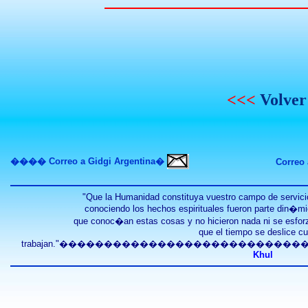
<<<
Volver
���� Correo a Gidgi Argentina�
Correo
"Que la Humanidad constituya vuestro campo de servici
conociendo los hechos espirituales fueron parte din�m
que conoc�an estas cosas y no hicieron nada ni se esfor
que el tiempo se deslice c
trabajan."�������������������������
Khul