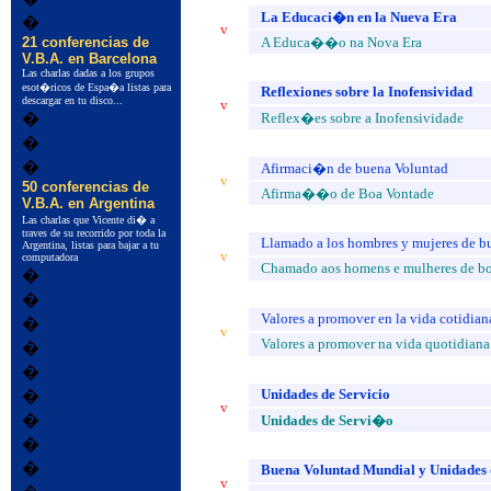
La Educaci�n en la Nueva Era
�
v
21 conferencias de
A Educa��o na Nova Era
V.B.A. en Barcelona
Las charlas dadas a los grupos
esot�ricos de Espa�a listas para
Reflexiones sobre la Inofensividad
descargar en tu disco...
v
�
Reflex�es sobre a Inofensividade
�
�
Afirmaci�n de buena Voluntad
v
50 conferencias de
Afirma��o de Boa Vontade
V.B.A. en Argentina
Las charlas que Vicente di� a
traves de su recorrido por toda la
Llamado a los hombres y mujeres de b
Argentina, listas para bajar a tu
v
computadora
Chamado aos homens e mulheres de b
�
�
Valores a promover en la vida cotidian
�
v
Valores a promover na vida quotidiana
�
�
Unidades de Servicio
�
v
�
Unidades de Servi�o
�
�
Buena Voluntad Mundial y Unidades 
v