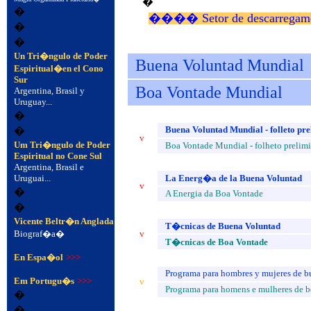
�
�
�
���� Setor de descarregam
�
�
�
Un Tri�ngulo de Poder
Buena Voluntad Mundial
Espiritual�en el Cono
Sur
Boa Vontade Mundial
�
Argentina, Brasil y
Uruguay...
�
Buena Voluntad Mundial - folleto pr
�
v
Um Tri�ngulo de Poder
Boa Vontade Mundial - folheto prelimi
Espiritual no Cone Sul
Argentina, Brasil e
Uruguai...
La Energ�a de la Buena Voluntad
v
�
A Energia da Boa Vontade
�
Vicente Beltr�n Anglada
T�cnicas de Buena Voluntad
Biograf�a�
v
T�cnicas de Boa Vontade
dd
En Espa�ol
>>>
aa
Programa para hombres y mujeres de b
Em Portugu�s
>>>
v
Programa para homens e mulheres de 
�
�