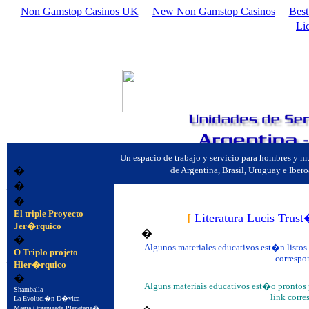
Non Gamstop Casinos UK
New Non Gamstop Casinos
Best
Li
Un espacio de trabajo y servicio para hombres y 
�
de Argentina, Brasil, Uruguay e Ibe
�
�
�
El triple Proyecto
�
[
Literatura Lucis Tru
Jer�rquico
�
�
Algunos materiales educativos est�n listos 
�
O Triplo projeto
correspo
Hier�rquico
�
Alguns materiais educativos est�o prontos
�
Shamballa
link corre
La Evoluci�n D�vica
Magia Organizada Planetaria�