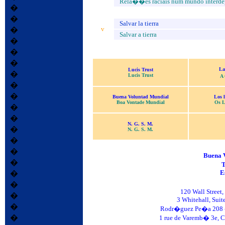
Rela��es raciais num mundo interde
�
�
Salvar la tierra
v
�
Salvar a tierra
�
�
�
La
Lucis Trust
�
Lucis Trust
A
�
�
Buena Voluntad Mundial
Los l
Boa Vontade Mundial
Os L
�
�
N. G. S. M
.
�
N. G. S. M.
�
�
Buena 
�
E
�
�
120 Wall Street,
�
3 Whitehall, Suit
�
Rodr�guez Pe�a 208 - 
�
1 rue de Varemb� 3e, C.