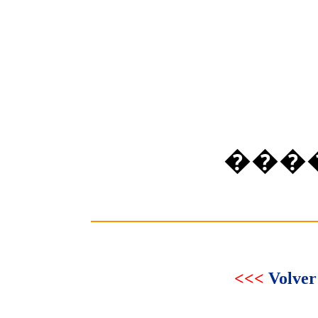
���
<<<
Volver