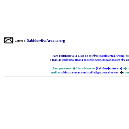
Sabidur�a Arcana.org
Correo a:
P
ara pertenecer a
la Lista de env�os
[Sabidur�a Arcana]
so
o mail a:
sabiduria-arcana-subscribe@gruposyahoo.com
�
y a
P
ara pertenecer �
Lista de envios
[Sabidur�a Arcana]
s� t
mail a:
sabiduria-arcana-subscribe@gruposyahoo.com
�
e au