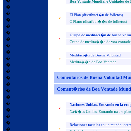
�
Boa Vontade Mundial e Unidades de
�
�
El Plan (distribuci�n de folletos)
v
�
O Plano (distribui��o de folhetos)
�
�
Grupo de meditaci�n de buena volu
v
�
Grupo de medita��o de voa vontade
�
�
Meditaci�n de Buena Voluntad
�
v
Medita��o de Boa Vontade
�
�
Comentarios de Buena Voluntad Mu
�
�
Coment�rios de Boa Vontade Mund
�
�
�
Naciones Unidas. Entrando en la era 
v
�
Na��es Unidas. Entrando na era pla
�
�
Relaciones raciales en un mundo inte
v
�