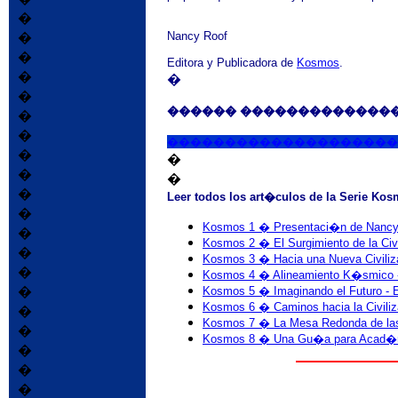
�
Nancy Roof
�
�
Editora y Publicadora de
Kosmos
.
�
�
�
������ �������������
�
�
��������������������
�
�
�
�
�
Leer todos los art�culos de la Serie Ko
�
Kosmos 1 � Presentaci�n de Nancy
�
Kosmos 2 � El Surgimiento de la Civ
�
Kosmos 3 � Hacia una Nueva Civiliza
�
Kosmos 4 � Alineamiento K�smico 
�
Kosmos 5 � Imaginando el Futuro - E
Kosmos 6 � Caminos hacia la Civiliza
�
Kosmos 7 � La Mesa Redonda de las
�
Kosmos 8 � Una Gu�a para Acad�mi
�
�
�