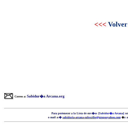
<<<
Volver
Sabidur�a Arcana.org
Correo a:
P
ara pertenecer a
la Lista de
env�os
[Sabidur�a Arcana]
so
o mail a:�
sabiduria-arcana-subscribe@gruposyahoo.com
�
y 