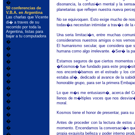
�
disonancia, la confusi�n mental y la sensa
50 conferencias de
planetarias que reflejen nuestra nueva perce
V.B.A. en Argentina
Las charlas que Vicente
No se equivoquen. Esto exige mucho de nos
di� a traves de su
todav�a necesitan intimidar a trav�s de la 
recorrido por toda la
Argentina, listas para
Una seria limitaci�n, entre muchas comuni
bajar a tu computadora
consideramos nuestros amigos o nos vemos 
�
El humanismo secular, que considera que s
�
humana como algo irrelevante. �Ser� la pas
�
Estamos seguros de que ciertos momentos m
�
�Kosmos� fue fundado para este prop�sito.
�
nos encontr�bamos en el estrado y los ci
�
estaba all�, dedicado al avance de la sabid
�
honorable grupo, para ser la primera Embaj
�
Lo que m�s me entusiasm�, acerca del Cons
�
llenos de m�ltiples voces que nos desviar�
�
moral.
�
Kosmos tiene el honor de presentar, para su
�
�
Antes de proceder con la lectura de estos
�
momento. Encendamos la conversaci�n que est
propia exquisita belleza y poder interno pr
�