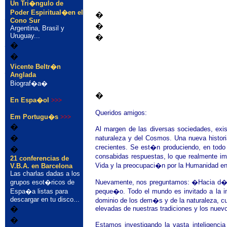
Un Tri�ngulo de
�
Poder Espiritual�en el
�
Cono Sur
�
Argentina, Brasil y
Uruguay...
�
�
�
�
�
Vicente Beltr�n
Anglada
Biograf�a�
dd
�
En Espa�ol
>>>
aa
Queridos amigos:
Em Portugu�s
>>>
�
Al margen de las diversas sociedades, exi
�
naturaleza y del Cosmos. Una nueva histo
crecientes. Se est�n produciendo, en todo
�
consabidas respuestas, lo que realmente imp
21 conferencias de
Vida y la preocupaci�n por la Humanidad ent
V.B.A. en Barcelona
Las charlas dadas a los
grupos esot�ricos de
Nuevamente, nos preguntamos: �Hacia d�nd
Espa�a listas para
peque�o. Todo el mundo es invitado a la int
descargar en tu disco...
dominio de los dem�s y de la naturaleza, cua
�
elevadas de nuestras tradiciones y los nuev
�
Estamos investigando la vasta inteligenci