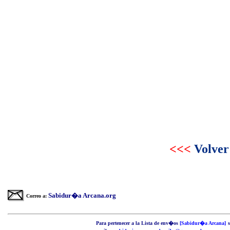
<<<
Volver
Sabidur�a Arcana.org
Correo a:
P
ara pertenecer a la Lista de env�os
[Sabidur�a Arcana]
s