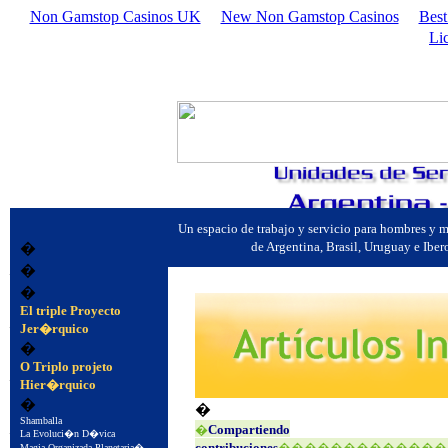
Non Gamstop Casinos UK
New Non Gamstop Casinos
Best
Li
Un espacio de trabajo y servicio para hombres y
de Argentina, Brasil, Uruguay e Ib
�
�
�
�
El triple Proyecto
�
Jer�rquico
�
�
O Triplo projeto
Hier�rquico
�
�
�
Shamballa
�
Compartiendo
La Evoluci�n D�vica
contribuciones
�������������
Magia Organizada Planetaria�