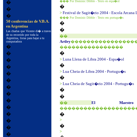
��� Por Dominic Dibble - Texto en espa�ol
�
�
�
>
Festival de Sagit�rio 2004 - Escola Arcana 
�
��� Por Dominic Dibble - Texto em portugu�s
50 conferencias de V.B.A.
�
en Argentina
�
Las charlas que Vicente di� a traves
de su recorrido por toda la
Argentina, listas para bajar a tu
Artley
����������������
computadora
�
����������������
�
�
>
Luna Llena de Libra 2004 - Espa�ol
�
�
�
>
Lua Cheia de Libra 2004 - Portugu�s
�
�
�
>
Lua Cheia de Sagit�rio 2004 - Portugu�s
�
�
�
�
�
��
El Maestr
�
�������������������
�
�
>
�
�
�
>
�