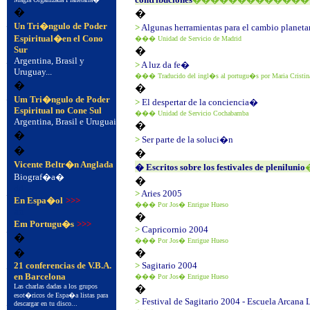
�
�
�
Un Tri�ngulo de Poder
>
Algunas herramientas para el cambio planet
Espiritual�en el Cono
��� Unidad de Servicio de Madrid
Sur
�
�
Argentina, Brasil y
>
A luz da fe�
Uruguay...
��� Traducido del ingl�s al portugu�s por Maria Cristin
�
�
�
Um Tri�ngulo de Poder
>
El despertar de la conciencia�
Espiritual no Cone Sul
��� Unidad de Servicio Cochabamba
Argentina, Brasil e Uruguai
�
�
>
Ser parte de la soluci�n
�
�
Vicente Beltr�n Anglada
� Escritos sobre los festivales de plenilunio
Biograf�a�
�
�
dd
>
Aries 2005
En Espa�ol
>>>
��� Por Jos� Enrigue Hueso
aa
�
�
Em Portugu�s
>>>
>
Capricornio 2004
�
��� Por Jos� Enrigue Hueso
�
�
�
21 conferencias de V.B.A.
>
Sagitario 2004
en Barcelona
��� Por Jos� Enrigue Hueso
Las charlas dadas a los grupos
�
�
esot�ricos de Espa�a listas para
>
Festival de Sagitario 2004 - Escuela Arcana 
descargar en tu disco...