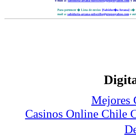
o mail a:
sabiduria-arcana-subscribe@gruposyahoo.com
y a
P
ara pertencer �
Lista de
envios
[Sabidur�a Arcana]
s� 
mail a:
sabiduria-arcana-subscribe@gruposyahoo.com
e au
Digita
Mejores 
Casinos Online Chile 
D