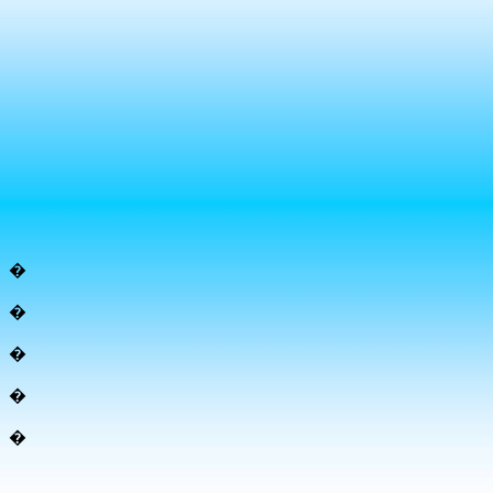
�
�
�
�
�