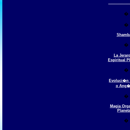
------------------
�
�
Shamba
�
La Jera
Espiritual P
�
Evoluci�n
o Ang�
�
Magia Org
Planeta
�