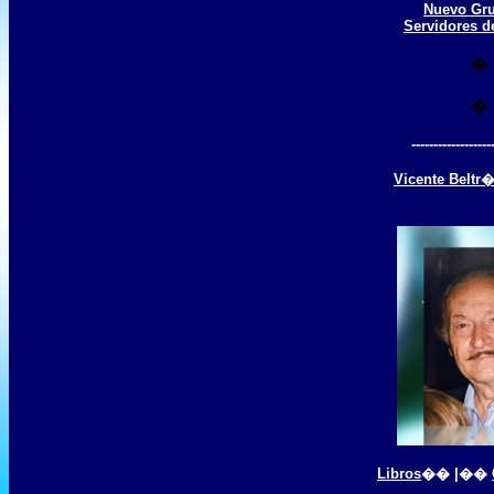
Nuevo Gr
Servidores 
�
�
------------------
Vicente Beltr
Libros
�� |��