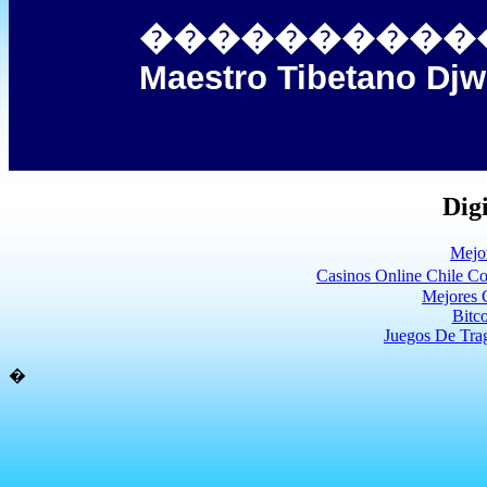
����������
Maestro Tibetano Djw
Digi
Mejo
Casinos Online Chile C
Mejores 
Bitc
Juegos De Tra
�