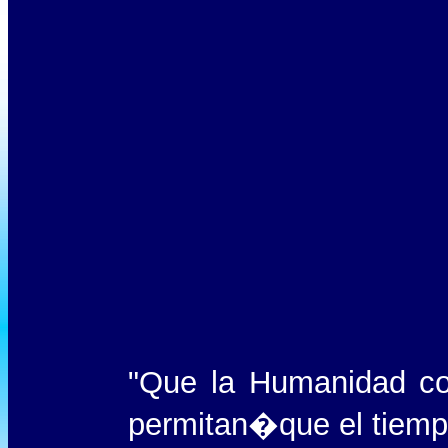
"Que la Humanidad con
permitan
�
que el 