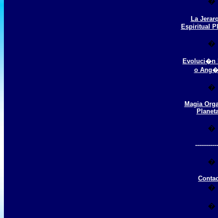
�
La Jera
Espiritual P
�
Evoluci�n
o Ang�
�
Magia Org
Planeta
�
-----------
�
Conta
�
�