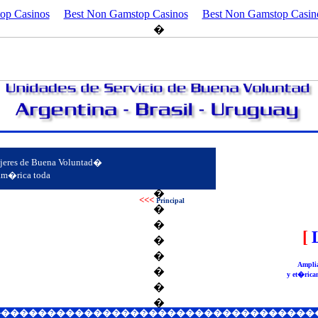
p Casinos
Best Non Gamstop Casinos
Best Non Gamstop Casin
�
mujeres de Buena Voluntad�
oam�rica toda
�
�
<<<
Principal
�
�
[
�
�
Amplia
�
y et�rica
�
�
������������������������������������