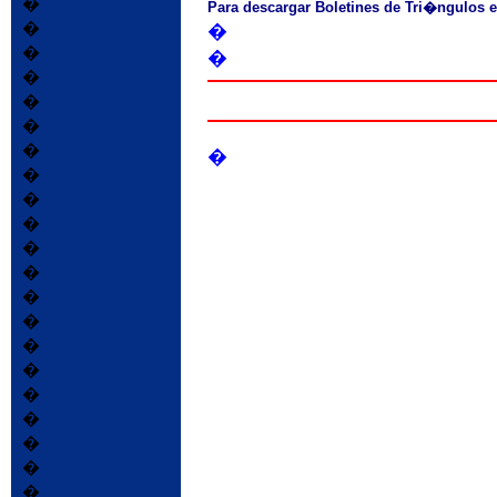
�
Para descargar Boletines de Tri�ngulos
�
�
�
�
�
�
�
�
�
�
�
�
�
�
�
�
�
�
�
�
�
�
�