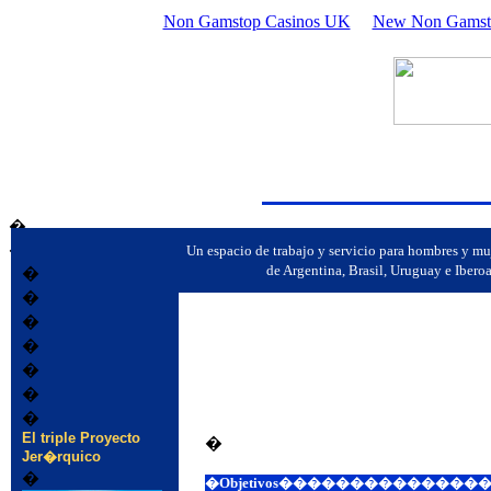
Non Gamstop Casinos UK
New Non Gamsto
�
�
Un espacio de trabajo y servicio para hombres y 
de Argentina, Brasil, Uruguay e Iber
�
�
�
�
�
�
�
El triple Proyecto
�
Jer�rquico
�
�
Objetivos����������