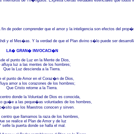
os miembros de Tri�ngulos. Expresa ciertas verdades esenciales que todos 
 a fin de poder comprender que el amor y la inteligencia son efectos del prop�
ahdi y el Mes�as.
Y la verdad de que el Plan divino s�lo puede ser desarrol
LA� GRAN� INVOCACI�N
de el punto de Luz en la Mente de Dios,
 afluya luz a las mentes de los hombres;
Que la Luz descienda a la Tierra.
 el punto de Amor en el Coraz�n de Dios,
luya amor a los corazones de los hombres;
Que Cristo retorne a la Tierra.
centro donde la Voluntad de Dios es conocida,
to gu�e a las peque�as voluntades de los hombres,
op�sito que los Maestros conocen y sirven.
 centro que llamamos la raza de los hombres,
ue se realice el Plan de Amor y de luz
Y selle la puerta donde se halla el mal.