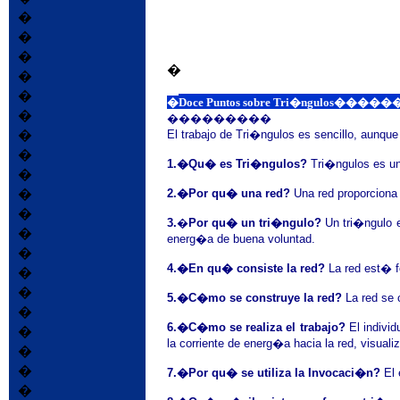
�
�
�
�
�
�
�
Doce Puntos sobre Tri
�
���������
�
El trabajo de Tri�ngulos es sencillo, aunque d
�
1.�Qu� es Tri�ngulos?
Tri�ngulos es una
�
�
2.�Por qu� una red?
Una red proporciona 
�
3.
�
Por qu� un tri�ngulo?
Un tri�ngulo e
�
energ�a de buena voluntad.
�
4.�En qu� consiste la red?
La red est� f
�
�
5.�C�mo se construye la red?
La red se 
�
6.�C�mo se realiza el trabajo?
El individ
�
la corriente de energ�a hacia la red, visual
�
�
7.�Por qu� se utiliza la Invocaci�n?
El 
�