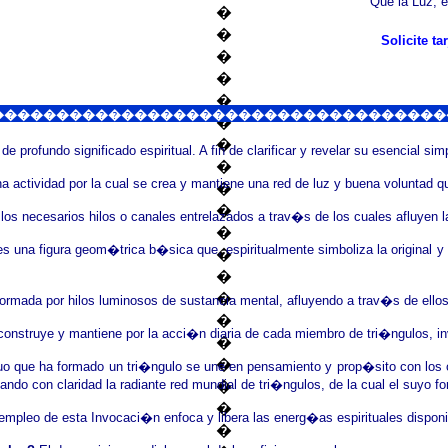
Que la Luz, e
�
�
Solicite t
�
�
�
�ngulos���������������������������������
�
�
e profundo significado espiritual. A fin de clarificar y revelar su esencial si
�
 actividad por la cual se crea y mantiene una red de luz y buena voluntad q
�
�
los necesarios hilos o canales entrelazados a trav�s de los cuales afluyen 
�
s una figura geom�trica b�sica que, espiritualmente simboliza la original y e
�
�
�
ormada por hilos luminosos de sustancia mental, afluyendo a trav�s de ello
�
construye y mantiene por la acci�n diaria de cada miembro de tri�ngulos, in
�
�
uo que ha formado un tri�ngulo se une en pensamiento y prop�sito con los ot
izando con claridad la radiante red mundial de tri�ngulos, de la cual el su
�
�
empleo de esta Invocaci�n enfoca y libera las energ�as espirituales disponibl
�