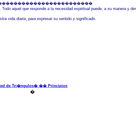
������������������������
odo aquel que responde a la necesidad espiritual puede, a su manera y dentr
ra vida diaria, para expresar su sentido y significado.
ed de Tri�ngulos� �� Principios
�