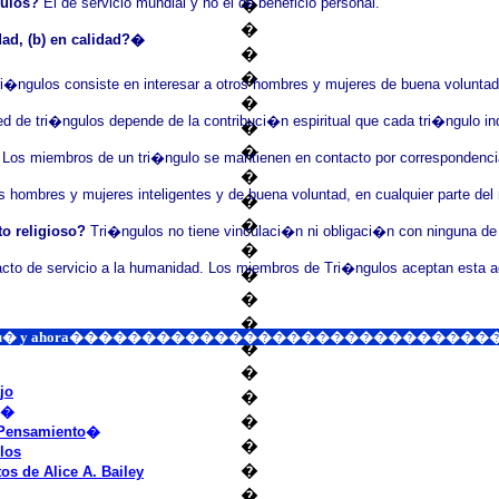
gulos?
El de servicio mundial y no el de beneficio personal.
�
�
dad, (b) en calidad?�
�
�
i�ngulos consiste en interesar a otros hombres y mujeres de buena voluntad a
�
ed de tri�ngulos depende de la contribuci�n espiritual que cada tri�ngulo ind
�
�
Los miembros de un tri�ngulo se mantienen en contacto por correspondencia,
�
 hombres y mujeres inteligentes y de buena voluntad, en cualquier parte del 
�
�
o religioso?
Tri�ngulos no tiene vinculaci�n ni obligaci�n con ninguna de l
�
 acto de servicio a la humanidad. Los miembros de Tri�ngulos aceptan esta act
�
�
�
 descargar aqu� y ahora�������������������������
�
�
jo
�
�
�
 Pensamiento
�
�
los
�
tos de Alice A. Bailey
�