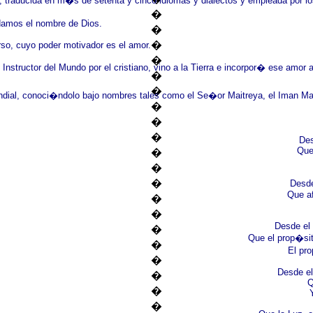
, traducida en m�s de setenta y cinco idiomas y dialectos y empleada por l
�
 damos el nombre de Dios.
�
�
rso, cuyo poder motivador es el amor.
�
 Instructor del Mundo por el cristiano, vino a la Tierra e incorpor� ese amor
�
�
undial, conoci�ndolo bajo nombres tales como el Se�or Maitreya, el Iman M
�
�
�
Des
Que
�
�
�
Desde
Que af
�
�
Desde el 
�
Que el prop�si
�
El pr
�
Desde el
�
Q
�
�