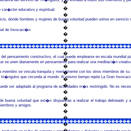
�
�
 car�cter educativo y espiritual.
�
cio, donde hombres y mujeres de buena voluntad pueden unirse en servicio 
�
�
ial de Invocaci�n
.
�
�
los�����������������������������������
�
�
r del pensamiento constructivo, el cual puede emplearse en escala mundial pa
�
ue se unen diariamente en pensamiento para realizar una meditaci�n creativ
�
miembro se vincula tranquila y mentalmente con los otros miembros de su t
�
 tri�ngulos que circunda al mundo. Al mismo tiempo repite La Gran Invocaci
�
�
puede ser adaptado al programa de actividades m�s restringido. No es necesar
�
�
s de buena voluntad que est�n dispuestas a realizar el trabajo delineado 
�
miembros y amigos.
�
�
�������������������������������������
�
�