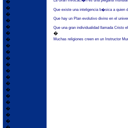
La Gran Invocaci�n es una plegaria mundial
�
�
Que existe una inteligencia b�sica a quien
�
Que hay un Plan evolutivo divino en el unive
�
�
Que una gran individualidad llamada Cristo el
�
�
�
Muchas religiones creen en un Instructor M
�
�
�
�
�
�
�
�
�
�
�
�
�
�