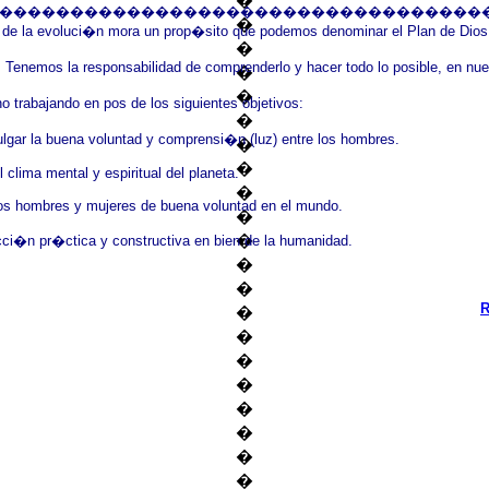
�
����������������������������������
�
s de la evoluci�n mora un prop�sito que podemos denominar el Plan de Dios. T
�
 Tenemos la responsabilidad de comprenderlo y hacer todo lo posible, en nuest
�
�
o trabajando en pos de los siguientes objetivos:
�
lgar la buena voluntad y comprensi�n (luz) entre los hombres.
�
�
clima mental y espiritual del planeta.
�
 los hombres y mujeres de buena voluntad en el mundo.
�
�
cci�n pr�ctica y constructiva en bien de la humanidad.
�
�
R
�
�
�
�
�
�
�
�