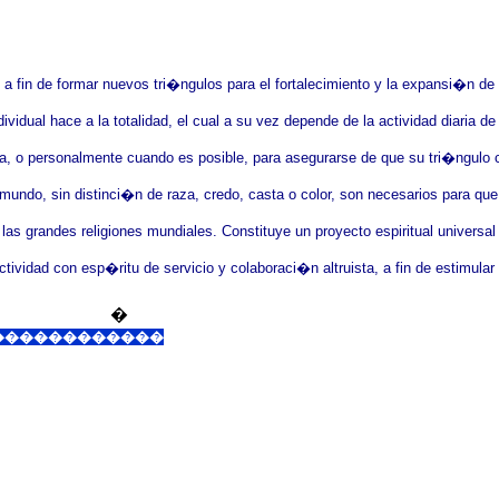
 fin de formar nuevos tri�ngulos para el fortalecimiento y la expansi�n de 
ividual hace a la totalidad, el cual a su vez depende de la actividad diaria 
 o personalmente cuando es posible, para asegurarse de que su tri�ngulo c
mundo, sin distinci�n de raza, credo, casta o color, son necesarios para que
as grandes religiones mundiales. Constituye un proyecto espiritual universal
ividad con esp�ritu de servicio y colaboraci�n altruista, a fin de estimular
�
����������������