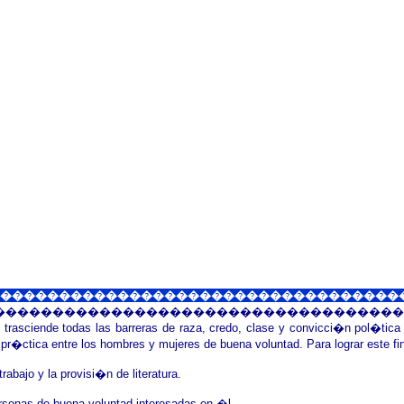
�����������������������������������
�����������������������������������
e trasciende todas las barreras de raza, credo, clase y convicci�n pol�ti
pr�ctica entre los hombres y mujeres de buena voluntad. Para lograr este fi
bajo y la provisi�n de literatura.
ersonas de buena voluntad interesadas en �l.