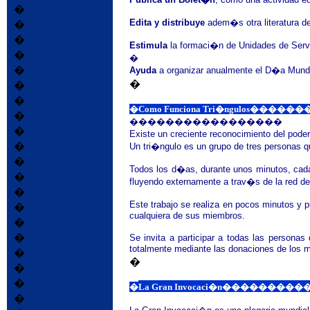
�
Edita y distribuye
adem�s otra literatura de
�
�
Estimula
la formaci�n de Unidades de Servi
�
�
�
Ayuda
a organizar anualmente el D�a Mund
�
�
�
�Como Funciona Tri�ngu
�
�����������������
�
Existe un creciente reconocimiento del pode
�
Un tri�ngulo es un grupo de tres personas q
�
Todos los d�as, durante unos minutos, cada 
�
fluyendo externamente a trav�s de la red de
�
Este trabajo se realiza en pocos minutos y 
�
cualquiera de sus miembros.
�
�
Se invita a participar a todas las persona
totalmente mediante las donaciones de los 
�
�
�
�
�
La Gran Invocaci�n��
�