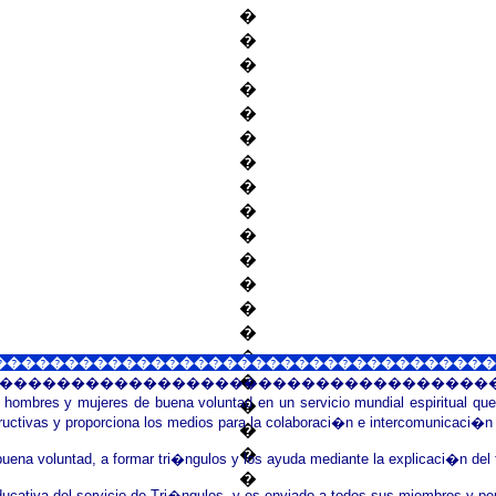
�
�
�
�
�
�
�
�
�
�
�
�
�
�
�
������������������������������������
�
����������������������������������
a hombres y mujeres de buena voluntad en un servicio mundial espiritual qu
�
ructivas y proporciona los medios para la colaboraci�n e intercomunicaci�n 
�
�
na voluntad, a formar tri�ngulos y los ayuda mediante la explicaci�n del tra
�
ducativa del servicio de Tri�ngulos, y es enviado a todos sus miembros y p