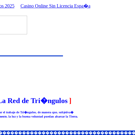
os 2025
Casino Online Sin Licencia Espa�a
La Red de Tri�ngulos
]
r el trabajo de Tri�ngulos, de manera que, subjetiva�
mente, la luz y la buena voluntad puedan abarcar la Tierra.
������������������������������������