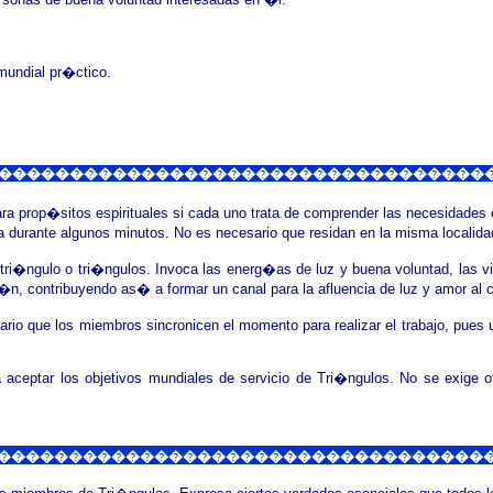
mundial pr�ctico.
��������������������������������������
ra prop�sitos espirituales si cada uno trata de comprender las necesidades 
a durante algunos minutos. No es necesario que residan en la misma localid
ri�ngulo o tri�ngulos. Invoca las energ�as de luz y buena voluntad, las vi
�n, contribuyendo as� a formar un canal para la afluencia de luz y amor al 
io que los miembros sincronicen el momento para realizar el trabajo, pues u
y a aceptar los objetivos mundiales de servicio de Tri�ngulos. No se exig
�������������������������������������