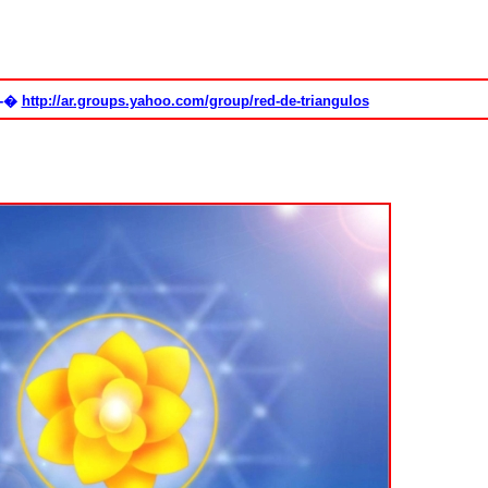
 -�
http://ar.groups.yahoo.com/group/red-de-triangulos