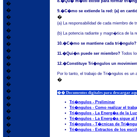
8.�Qu� m�vil existe para formar tri�n
�
�
9.�C�mo se extiende la red: (a) en canti
�
�
(a) La responsabilidad de cada miembro de tr
�
�
(b) La potencia radiante y magn�tica de la r
�
10.�C�mo se mantiene cada tri�ngulo?
�
�
11.�Qui�n puede ser miembro?
Todos los
�
12.�Constituye Tri�ngulos un movimient
�
�
Por lo tanto, el trabajo de Tri�ngulos es un
�
�
�
�
�� Documentos digitales para
�
Tri�ngulos - Preliminar
�
Tri�ngulos - Como realizar el traba
�
Tri�ngulos - La Energ�a de la Luz
�
Tri�ngulos - La Energ�a sigue al
Tri�ngulos - T�cnicas de Tri�ngu
�
T
ri�ngulos - Extractos de los escri
�