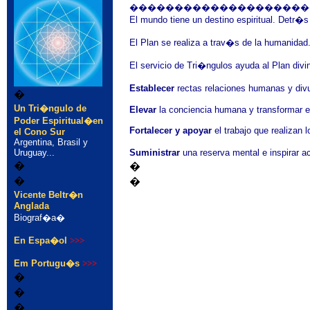
��������������������
El mundo tiene un destino espiritual. Detr�
El Plan se realiza a trav�s de la humanidad.
El servicio de Tri�ngulos ayuda al Plan divin
Establecer
rectas relaciones humanas y divu
�
Un Tri�ngulo de
Elevar
la conciencia humana y transformar el 
Poder Espiritual�en
Fortalecer y apoyar
el trabajo que realizan
el Cono Sur
Argentina, Brasil y
Uruguay...
Suministrar
una reserva mental e inspirar a
�
�
�
�
Vicente Beltr�n
Anglada
Biograf�a�
dd
En Espa�ol
>>>
aa
Em Portugu�s
>>>
�
�
�