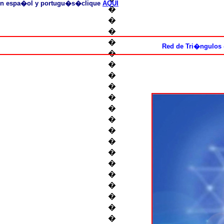
 en espa�ol y portugu�s�clique
AQUI
�
�
�
�
Red de Tri�ngulos
�
�
�
�
�
�
�
�
�
�
�
�
�
�
�
�