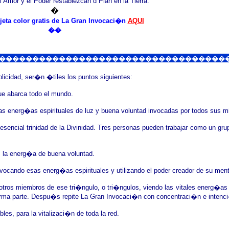
l Amor y el Poder restablezcan d Plan en la Tierra.
�
arjeta color gratis de La Gran Invocaci�n
AQUI
��
����������������������������������������
mplicidad, ser�n �tiles los puntos siguientes:
ue abarca todo el mundo.
las energ�as espirituales de luz y buena voluntad invocadas por todos sus 
sencial trinidad de la Divinidad. Tres personas pueden trabajar como un grup
s la energ�a de buena voluntad.
vocando esas energ�as espirituales y utilizando el poder creador de su ment
ros miembros de ese tri�ngulo, o tri�ngulos, viendo las vitales energ�as de
yo forma parte. Despu�s repite La Gran Invocaci�n con concentraci�n e intenc
es, para la vitalizaci�n de toda la red.