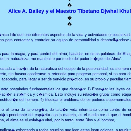
�
Alice A. Bailey y el Maestro Tibetano Djwhal Khul
�
�
�nico hilo que une diferentes aspectos de la vida y actividades especializad
ma para contactar y controlar su equipo de personalidad y desarroll�ndos
glas para la magia, y para control del alma, basadas en estas palabras del B
e mi naturaleza, me manifiesto por medio del poder m�gico del Alma".
festada a trav�s de la naturaleza del equipo de la personalidad, es siempre 
erto, sin buscar apoderarse ni retenerla para progreso personal, si no para 
aceptado, para llegar a ser de servicio pr�ctico, en su propio y peculiar tie
tro postulados fundamentales los que deber�n: 1) Ense�ar las leyes de la
relaci�n sist�mica y c�smica. Esto incluye su relaci�n grupal como etapa p
onstituci�n del hombre. 4) Elucidar el problema de los poderes supernormales 
rre el tema de la energ�a, de la a�n vida informante como centro de ene
 uni�n penetrante del esp�ritu con la materia, es el medio por el que el hom
a, el alma es el eslab�n vital, por lo tanto, entre Dios y el hombre,
inalizar� exhortando a todos aquellos que lean estas instrucciones, a reunir