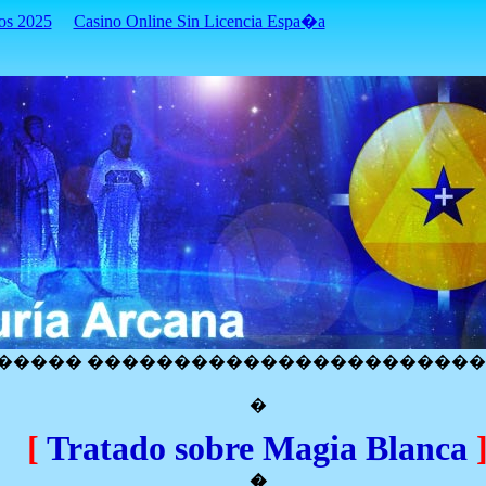
os 2025
Casino Online Sin Licencia Espa�a
����� ����������������������
�
[
Tratado sobre Magia Blanca
�