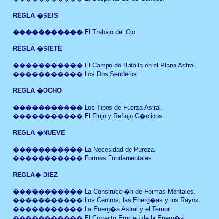
REGLA
�SEIS
�����������
El Trabajo del Ojo
.
REGLA
�SIETE
�����������
El Campo de Batalla en el Plano Astral
.
�����������
Los Dos Senderos
.
REGLA
�OCHO
�����������
Los Tipos de Fuerza Astral.
�����������
El Flujo y Reflujo C�clicos.
REGLA
�NUEVE
�����������
La Necesidad de Pureza.
�����������
Formas Fundamentales.
REGLA� DIEZ
�����������
La Construcci�n de Formas Mentales
.
�����������
Los Centros, las Energ�as y los Rayos
.
�����������
La Energ�a Astral y el Temor
.
����������� El Correcto Empleo de la Energ�a
.