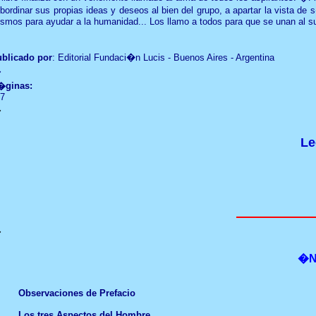
bordinar sus propias ideas y deseos al bien del grupo, a apartar la vista d
smos para ayudar a la humanidad... Los llamo a todos para que se unan al 
blicado por
: Editorial Fundaci�n Lucis - Buenos Aires - Argentina
�
�ginas:
7
�
L
�
�N
Observaciones de Prefacio
Los tres Aspectos del Hombre