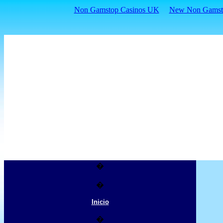
Non Gamstop Casinos UK
New Non Gamsto
�
�
Inicio
�