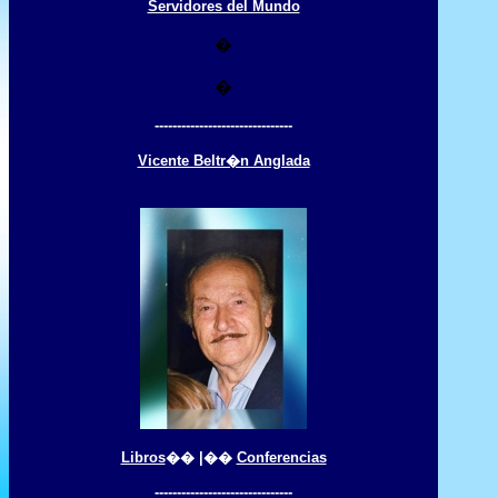
Servidores del Mundo
�
�
-------------------------------
Vicente Beltr�n Anglada
Libros
�� |��
Conferencias
-------------------------------