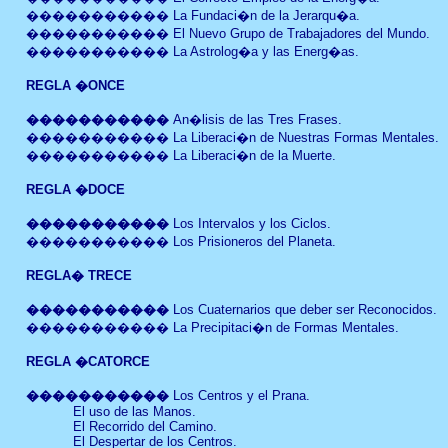
�����������
La Fundaci�n de la Jerarqu�a
.
�����������
El Nuevo Grupo de Trabajadores del Mundo
.
����������� La Astrolog�a y las Energ�as.
REGLA
�ONCE
�����������
An�lisis de las Tres Frases.
�����������
La Liberaci�n de Nuestras Formas Mentales.
�����������
La Liberaci�n de la Muerte.
REGLA
�DOCE
�����������
Los Intervalos y los Ciclos
.
�����������
Los Prisioneros del Planeta
.
REGLA� TRECE
�����������
Los Cuaternarios que deber ser Reconocidos
.
�����������
La Precipitaci�n de Formas Mentales
.
REGLA
�CATORCE
�����������
Los Centros y el Prana
.
El uso de las Manos
.
El Recorrido del Camino.
El Despertar de los Centros.