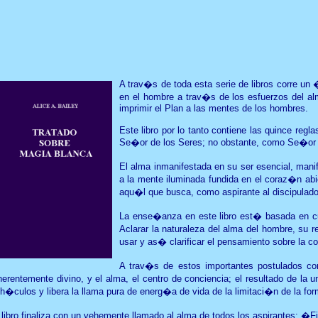
A trav�s de toda esta serie de libros corre un 
en el hombre a trav�s de los esfuerzos del al
imprimir el Plan a las mentes de los hombres.
Este libro por lo tanto contiene las quince re
Se�or de los Seres; no obstante, como Se�or d
El alma inmanifestada en su ser esencial, mani
a la mente iluminada fundida en el coraz�n abi
aqu�l que busca, como aspirante al discipulado 
La ense�anza en este libro est� basada en cua
Aclarar la naturaleza del alma del hombre, su 
usar y as� clarificar el pensamiento sobre la c
A trav�s de estos importantes postulados co
herentemente divino, y el alma, el centro de conciencia; el resultado de la
h�culos y libera la llama pura de energ�a de vida de la limitaci�n de la form
 libro finaliza con un vehemente llamado al alma de todos los aspirantes: �F