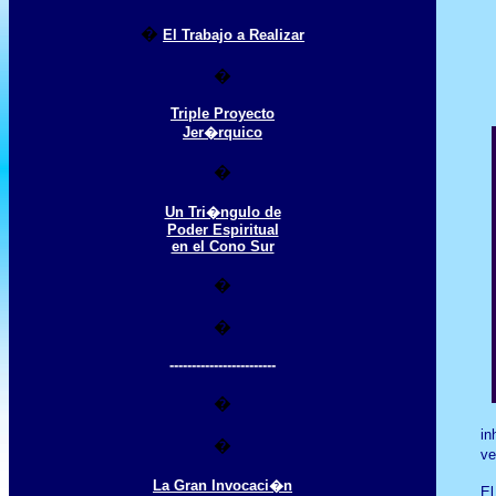
�
El Trabajo a Realizar
�
Triple Proyecto
Jer�rquico
�
Un Tri�ngulo de
Poder Espiritual
en el Cono Sur
�
�
------------------------
�
in
�
ve
La Gran Invocaci�n
El