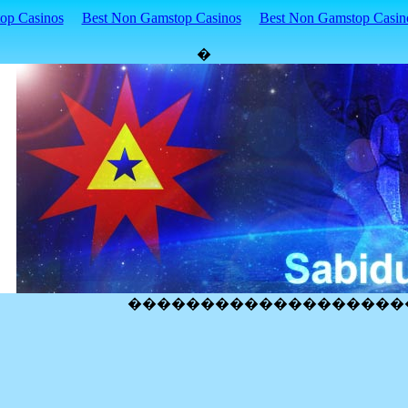
p Casinos
Best Non Gamstop Casinos
Best Non Gamstop Casin
�
�������������������