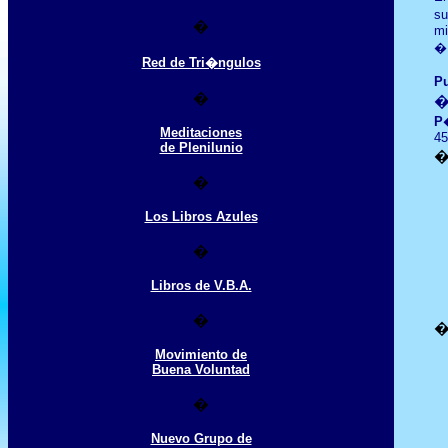
su
�
mi
�
Red de Tri�ngulos
Pu
�
P
Meditaciones
45
de Plenilunio
�
Los Libros Azules
�
Libros de V.B.A.
�
Movimiento de
Buena Voluntad
�
Nuevo Grupo de