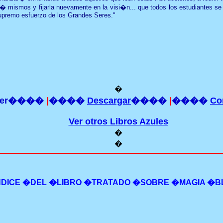
e s� mismos y fijarla nuevamente en la visi�n... que todos los estudiantes 
supremo esfuerzo de los Grandes Seres."
�
eer����
|
����
Descargar
����
|
����
Co
Ver otros Libros Azules
�
�
DICE
�DE
L
�
LIBRO �TRATADO �SOBRE �MAGIA �B