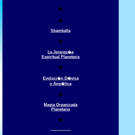
�
�
Shamballa
�
La Jerarqu�a
Espiritual Planetaria
�
Evoluci�n D�vica
o Ang�lica
�
Magia Organizada
Planetaria
�
-----------------