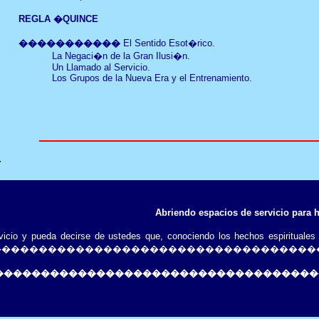
REGLA
�QUINCE
�����������
El Sentido Esot�rico
.
La Negaci�n de la Gran Ilusi�n
.
Un Llamado al Servicio
.
Los Grupos de la Nueva Era y el Entrenamiento.
�
Abriendo espacios de servicio para 
icio y pueda decirse de ustedes que, conociendo los hechos espirituale
ando trabajan."��������������������������������
�����������������������������������