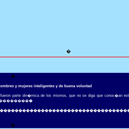
�
�
hombres y mujeres inteligentes y de buena voluntad
s fueron parte din�mica de los mismos, que no se diga que conoc�an est
�����������
�
����������������������������������
�