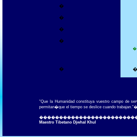
�
�
�
�
�
�
"Que la Humanidad constituya vuestro campo de serv
permitan
�
que el tiempo se deslice cu
������������������������
Maestro Tibetano Djwhal Khul