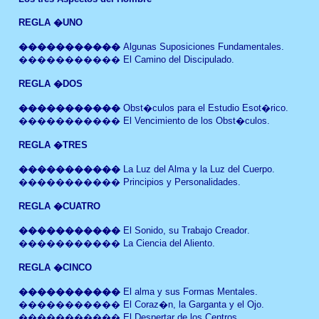
REGLA
�UNO
�����������
Algunas Suposiciones Fundamentales
.
�����������
El Camino del Discipulado
.
REGLA
�DOS
�����������
Obst�culos para el Estudio Esot�rico
.
�����������
El Vencimiento de los Obst�culos
.
REGLA
�TRES
�����������
La Luz del Alma y la Luz del Cuerpo.
�����������
Principios y Personalidades
.
REGLA
�CUATRO
�����������
El Sonido, su Trabajo Creador
.
�����������
La Ciencia del Aliento
.
REGLA
�CINCO
�����������
El alma y sus Formas Mentales
.
�����������
El Coraz�n, la Garganta y el Ojo
.
�����������
El Despertar de los Centros
.