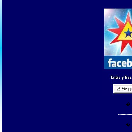
�
-----------
�