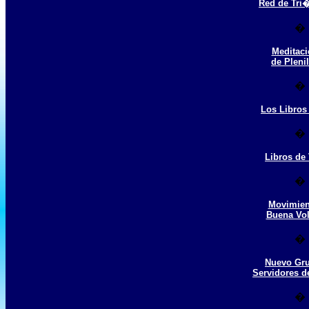
Red de Tri
�
Meditac
de Pleni
�
Los Libros
�
Libros de 
�
Movimien
Buena Vo
�
Nuevo Gr
Servidores 
�