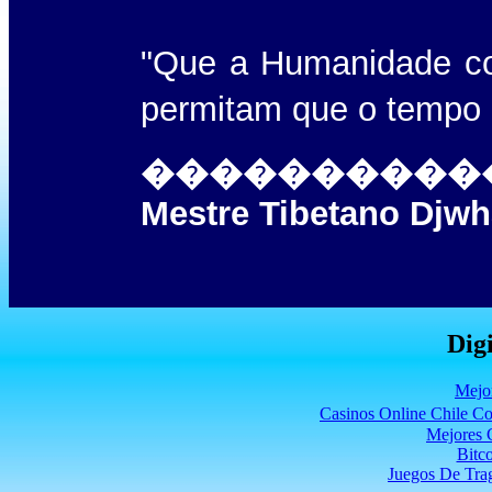
"
Que a Humanidade co
permitam que o tempo 
����������
Mestre Tibetano Djwh
Digi
Mejo
Casinos Online Chile C
Mejores 
Bitc
Juegos De Tra