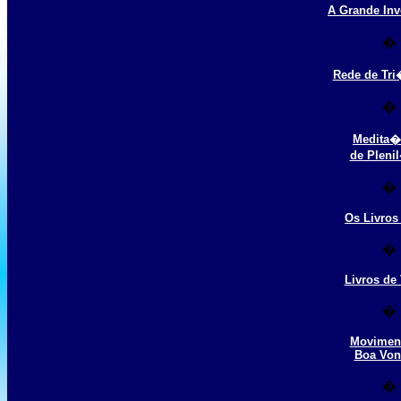
A Grande I
�
Rede de Tr
�
Medita
de Pleni
�
Os Livros
�
Livros de 
�
Movimen
Boa Von
�