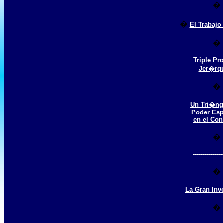
�
�
El Trabajo 
�
Triple Pr
Jer�rq
�
Un Tri�ng
Poder Espi
en el Con
�
---------------
�
La Gran In
�