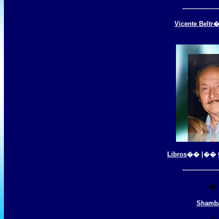
------------------
Vicente Beltr
Libros
�� |��
------------------
�
Shamba