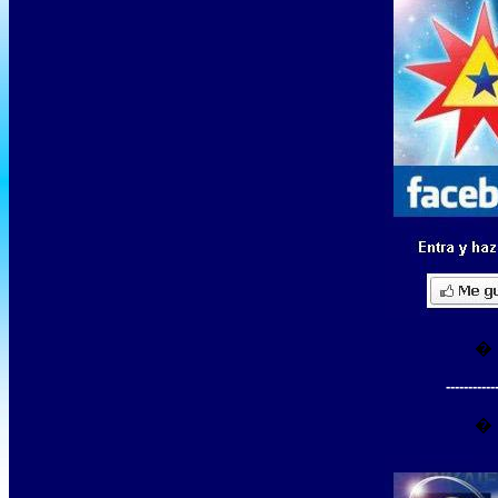
�
-----------
�