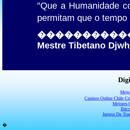
"
Que a Humanidade co
permitam que o tempo 
����������
Mestre Tibetano Djwh
Digi
Mejo
Casinos Online Chile C
Mejores 
Bitc
Juegos De Tra
�