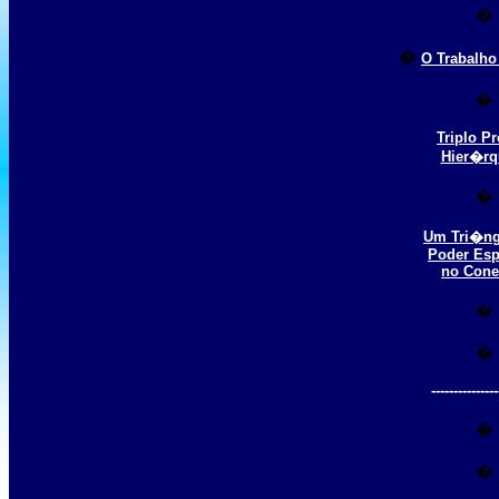
�
�
O Trabalho 
�
Triplo Pr
Hier�rq
�
Um Tri�ng
Poder Espi
no Cone
�
�
---------------
�
�