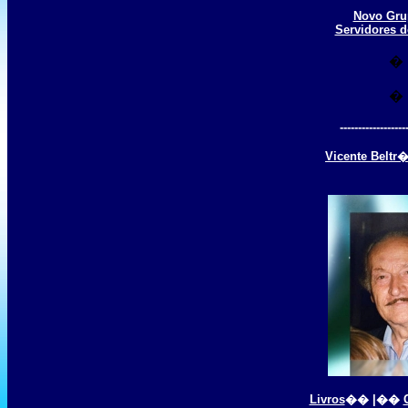
Novo Gru
Servidores 
�
�
------------------
Vicente Beltr
Livros
�� |��