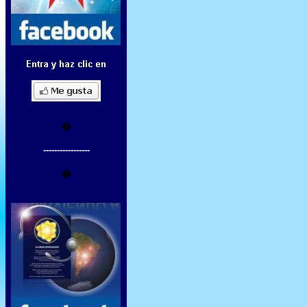
�
-----------------
�