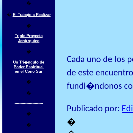
�
�
El Trabajo a Realizar
�
Triple Proyecto
Jer�rquico
�
Cada uno de los p
Un Tri�ngulo de
Poder Espiritual
de este encuentr
en el Cono Sur
�
fundi�ndonos con
�
------------------------
Publicado por:
Edi
�
�
�