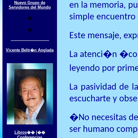
Nuevo Grupo de
en la memoria, pue
Servidores del Mundo
simple encuentro d
�
�
Este mensaje, exp
-------------------------------
Vicente Beltr�n Anglada
La atenci�n �como
leyendo por primer
La pasividad de l
escucharte y obser
�No necesitas de 
ser humano compl
Libros
�� |��
Conferencias