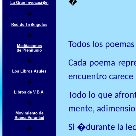
�
La Gran Invocaci�n
�
Red de Tri�ngulos
�
Todos los poemas 
Meditaciones
de Plenilunio
�
Cada poema repres
Los Libros Azules
encuentro carece 
�
Libros de V.B.A.
Todo lo que afro
�
mente, adimensio
Movimiento de
Buena Voluntad
Si �durante la le
�