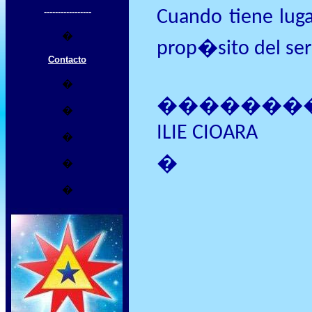
-----------------
Cuando tiene lug
�
prop�sito del ser
Contacto
�
�������
�
ILIE CIOARA
�
�
�
�