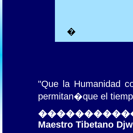
�
"Que la Humanidad co
permitan
�
que el 
����������
Maestro Tibetano Djw