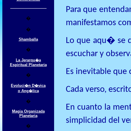
Para que entendam
-------------------------------
�
manifestamos com
�
Lo que aqu� se de
Shamballa
�
escuchar y observ
La Jerarqu�a
Espiritual Planetaria
Es inevitable que 
�
Evoluci�n D�vica
Cada verso, escrit
o Ang�lica
�
En cuanto la ment
Magia Organizada
Planetaria
simplicidad del v
�