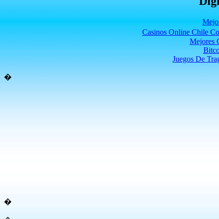
Digi
Mejo
Casinos Online Chile C
Mejores 
Bitc
Juegos De Tra
�
�