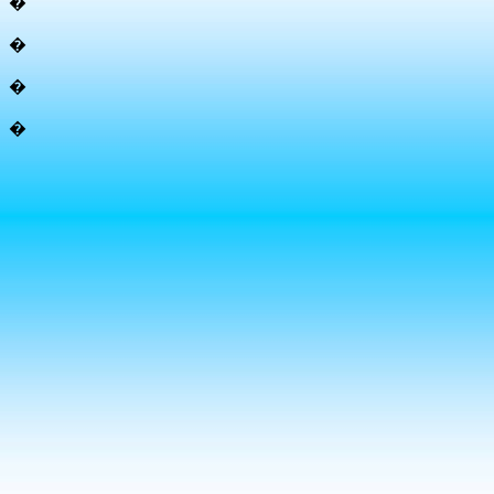
�
�
�
�