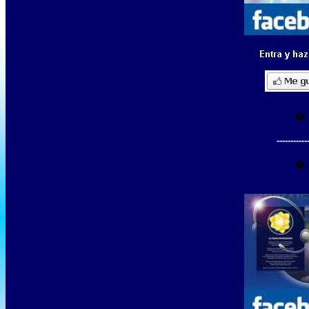
�
-----------
�