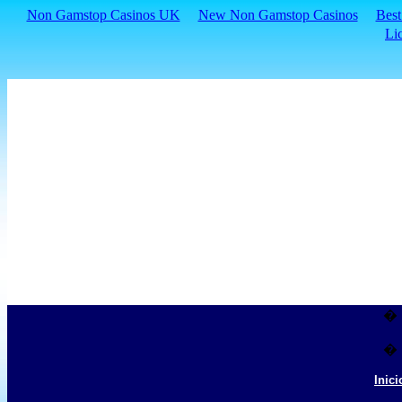
Non Gamstop Casinos UK
New Non Gamstop Casinos
Best
Li
�
�
Inici