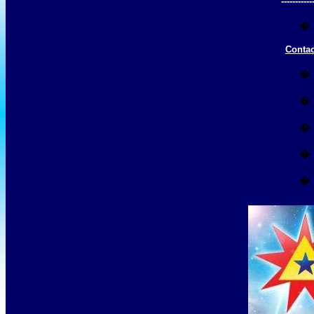
-----------
�
Conta
�
�
�
�
�