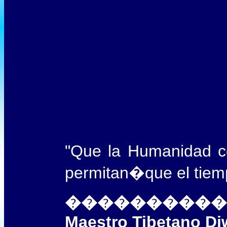
"Que la Humanidad co
permitan
�
que el
����������
Maestro Tibetano Dj