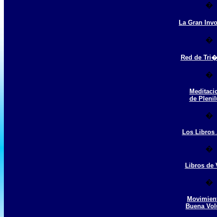
�
La Gran Inv
�
Red de Tri
�
Meditaci
de Plenil
�
Los Libros
�
Libros de 
�
Movimien
Buena Vol