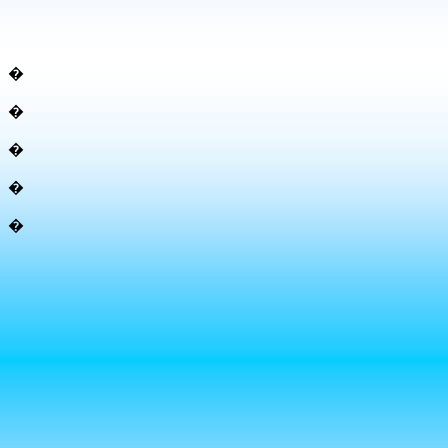
�
�
�
�
�