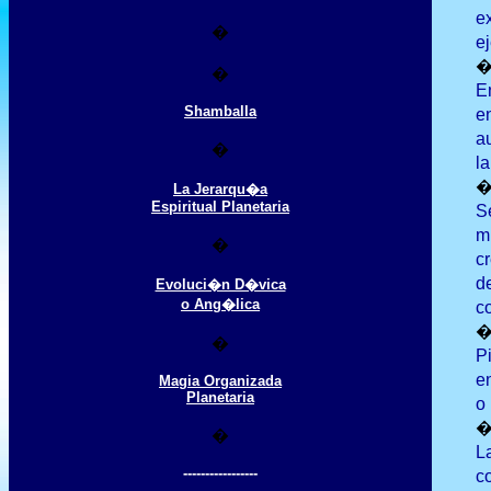
e
�
e
�
E
Shamballa
e
a
�
l
La Jerarqu�a
Espiritual Planetaria
S
m
�
c
d
Evoluci�n D�vica
o Ang�lica
c
�
P
e
Magia Organizada
Planetaria
o
�
L
-----------------
c