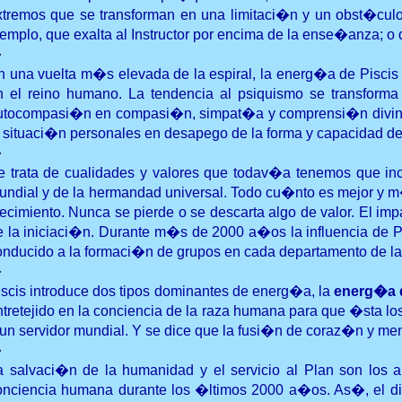
xtremos que se transforman en una limitaci�n y un obst�culo p
jemplo, que exalta al Instructor por encima de la ense�anza; o q
�
n una vuelta m�s elevada de la espiral, la energ�a de Piscis 
n el reino humano. La tendencia al psiquismo se transforma e
utocompasi�n en compasi�n, simpat�a y comprensi�n divina; l
a situaci�n personales en desapego de la forma y capacidad de 
�
e trata de cualidades y valores que todav�a tenemos que inco
undial y de la hermandad universal. Todo cu�nto es mejor y m�s
recimiento. Nunca se pierde o se descarta algo de valor. El imp
e la iniciaci�n. Durante m�s de 2000 a�os la influencia de Pi
onducido a la formaci�n de grupos en cada departamento de la 
�
iscis introduce dos tipos dominantes de energ�a, la
energ�a d
ntretejido en la conciencia de la raza humana para que �sta lo
 un servidor mundial. Y se dice que la fusi�n de coraz�n y ment
�
a salvaci�n de la humanidad y el servicio al Plan son los a
onciencia humana durante los �ltimos 2000 a�os. As�, el di