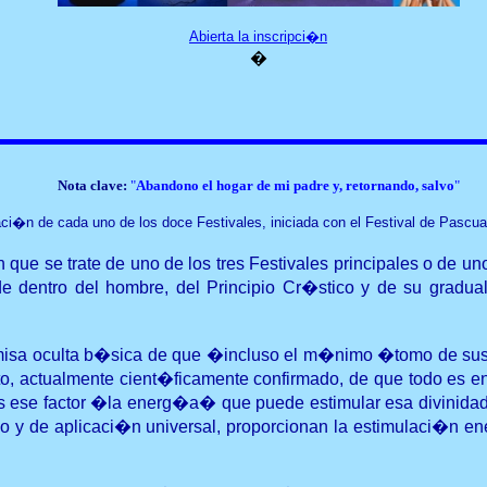
Abierta la inscripci�n
�
Nota clave:
"
Abandono el hogar de mi padre y, retornando, salvo
"
i�n de cada uno de los doce Festivales, iniciada con el Festival de Pascua 
 que se trate de uno de los tres Festivales principales o de 
e dentro del hombre, del Principio Cr�stico y de su gradua
remisa oculta b�sica de que �incluso el m�nimo �tomo de su
to, actualmente cient�ficamente confirmado, de que todo es 
�s ese factor �la energ�a� que puede estimular esa divinidad
o y de aplicaci�n universal, proporcionan la estimulaci�n ene