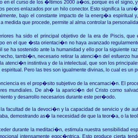
 en el curso de los �ltimos 2000 a�os, porque es el signo, y
os peces enlazados por un hilo conector. Esto significa la uni�
almente, bajo el constante impacto de la energ�a espiritual y
a medida que procede, permite al alma controlar la personalida
ores ha sido el principal objetivo de la era de Piscis, que 
 en el que �sta orientaci�n no haya avanzado regularmente,
e ha sostenido ante la humanidad y ello por la siguiente raz�
hecho, tambi�n, necesario retirar la atenci�n del esfuerzo h
 atenci�n instintiva y de la intelectual, que son los principal
n espiritual. Pero las tres son igualmente divinas, lo cual es un
iencia es el prop�sito subjetivo de la encarnaci�n. El proceso
adores mundiales. De ah� la aparici�n del Cristo como salva
miento y desarrollo necesarios durante este per�odo.
 la facultad de la devoci�n y la capacidad de servicio y de a
�aba, demostrando as� la necesidad de que la teor�a, o la teol
er durante la meditaci�n, estimula nuestra sensibilidad espiri
ional intensamente egoc�ntrica. Esto produce cierta tendenc