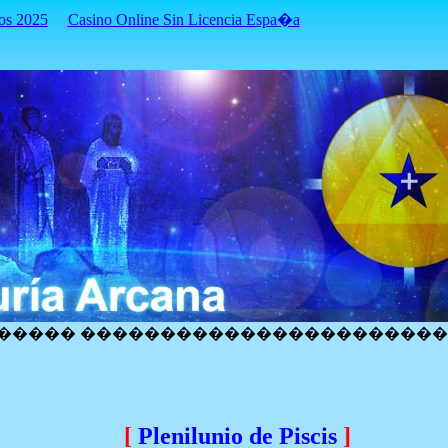
os 2025
Casino Online Sin Licencia Espa�a
����� ����������������������
[
Plenilunio de Piscis
]