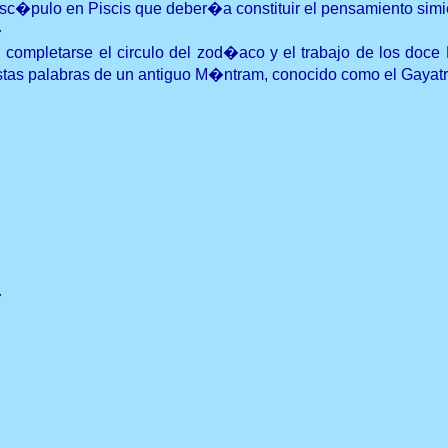
isc�pulo en Piscis que deber�a constituir el pensamiento simie
�
l completarse el circulo del zod�aco y el trabajo de los doc
stas palabras de un antiguo M�ntram, conocido como el Gayatr
�