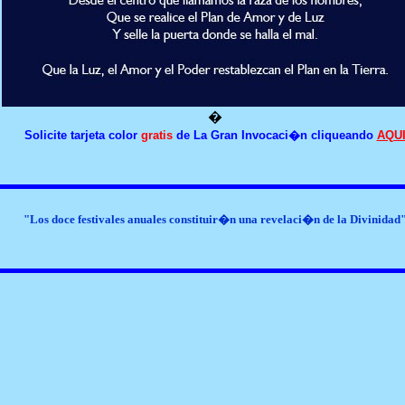
�
Solicite tarjeta color
gratis
de La Gran Invocaci�n cliqueando
AQU
"Los doce festivales anuales constituir�n una revelaci�n de la Divinidad