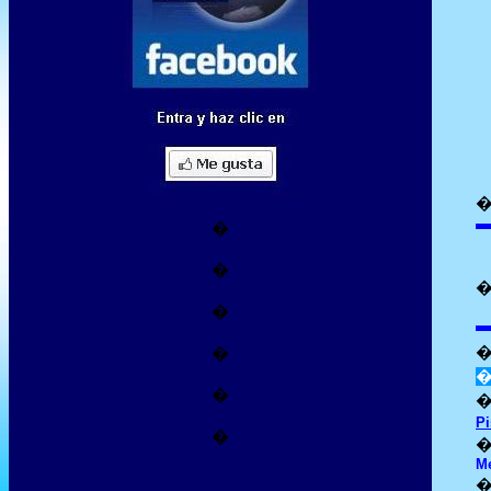
�
�
�
�
�
Pi
�
Me