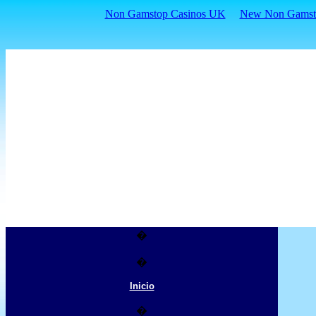
Non Gamstop Casinos UK
New Non Gamsto
�
�
Inicio
�