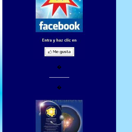
�
-----------------
�