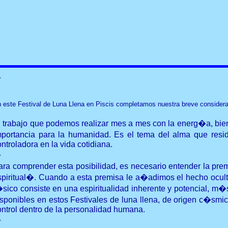
�
 este Festival de Luna Llena en Piscis completamos nuestra breve considerac
l trabajo que podemos realizar mes a mes con la energ�a, bien
mportancia para la humanidad. Es el tema del alma que resid
ntroladora en la vida cotidiana.
�
ara comprender esta posibilidad, es necesario entender la p
spiritual�. Cuando a esta premisa le a�adimos el hecho ocul
�sico consiste en una espiritualidad inherente y potencial, m
isponibles en estos Festivales de luna llena, de origen c�smic
ontrol dentro de la personalidad humana.
�