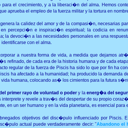
ara el crecimiento, y a la liberaci�n del alma. Hemos contem
ue aprueba el empleo de la fuerza militar y la tortura en nombr
genera la calidez del amor y de la compasi�n, necesarias par
n percepci�n e inspiraci�n espiritual; la codicia en renunc
a devoci�n a las necesidades personales en una respuesta s
identificarse con el alma.
rporar a nuestra forma de vida, a medida que dejamos atr�s 
 refinado, de cada era de la historia humana y de cada etapa 
acto regular de la fuerza de Piscis ha sido lo que por fin ha 
scis ha afectado a la humanidad; ha producido la demanda de 
vida humana, colocando as� los cimientos para la futura s�nt
el primer rayo de voluntad o poder
y la
energ�a del segun
s interprete y revele a trav�s del despertar de su propio cor
e, en un ser humano y en la vida planetaria, es esencial para e
bnegados objetivos del disc�pulo influenciado por Piscis. E
sc�pulo actual puede verdaderamente decir: "
Abandono el h