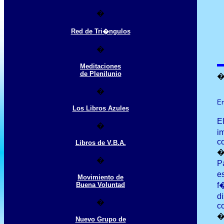
�
Red de Tri�ngulos
�
Meditaciones
de Plenilunio
�
En
Los Libros Azules
E
�
i
co
Libros de V.B.A.
�
P
e
Movimiento de
Buena Voluntad
f
d
�
c
Nuevo Grupo de