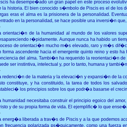
iscis ha desempe�ado un gran papel en este proceso evolutivo
e la historia. El bien conocido s�mbolo de Piscis es el de los d
argas eras el alma es la prisionera de la personalidad. Eventu
entrado en la personalidad, se hace posible una inversi�n que, 
�
a orientaci�n de la humanidad al mundo de los valores superi
esapareciendo r�pidamente. Aunque nunca ha habido un tiempo
roceso de orientaci�n mucho m�s elevado, raro y m�s dif�cil s
n forma ascendente hacia el emergente quinto reino y esto ha 
onciencia del alma. Tambi�n ha requerido la reorientaci�n de la
ede ser instintiva, intelectual y, por lo tanto, humana y tambi�
�
a redenci�n de la materia y la elevaci�n y expansi�n de la conc
sto constituye, y ha constituido, la tarea de todos los salv
stableci� los principios sobre los que podr�a basarse el creci
a humanidad necesitaba construir el principio egoico del amor,
risto y de su propia forma de vida. El ejemplific� lo que ense
�
a energ�a liberada a trav�s de Piscis y a la que podemos acced
on frecuencia polarizada ps�quicamente, como una fuerza emoc