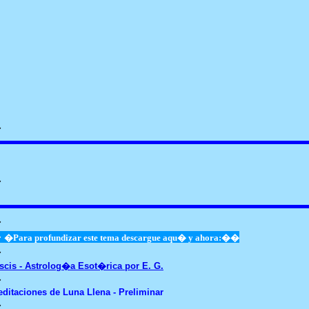
�
�
�
�
�Para profundizar este tema descargue aqu� y ahora:��
�
scis - Astrolog�a Esot�rica por E. G.
�
ditaciones de Luna Llena - Preliminar
�