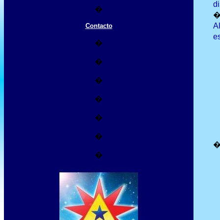
d
�
A
Contacto
e
�
�
�
�
�
�
�