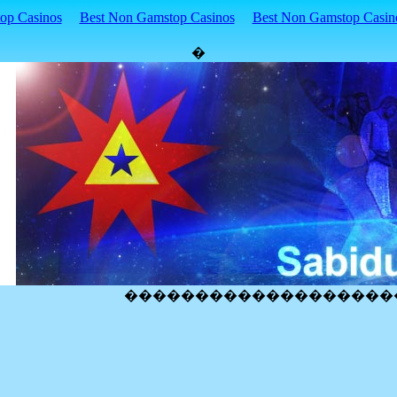
p Casinos
Best Non Gamstop Casinos
Best Non Gamstop Casin
�
�������������������