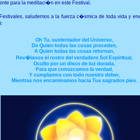
nte para la meditaci�n en este Festival.
e Festivales, saludemos a la fuerza c�smica de toda vida y e
i:
Oh Tu, sustentador del Universo,
De Quien todas las cosas proceden,
A Quien todas las cosas retornan,
Rev�lanos el rostro del verdadero Sol Espiritual,
Oculto por un disco de luz dorada,
Para que conozcamos la verdad,
Y cumplamos con todo nuestro deber,
Mientras nos encaminamos hacia Tus sagrados pies.