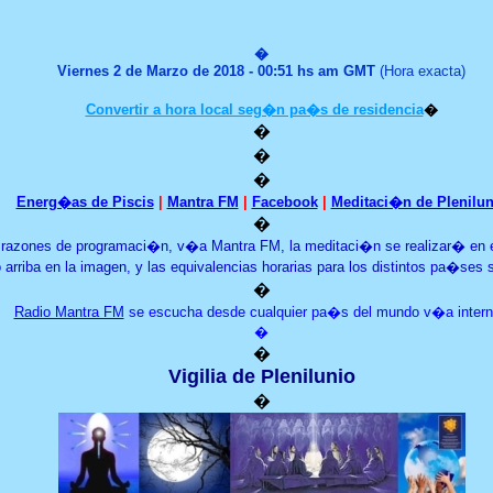
�
Viernes 2
de Marzo de 2018 - 00:51 hs am GMT
(Hora exacta)
Convertir a hora local seg�n pa�s de residencia
�
�
�
�
Energ�as de Piscis
|
Mantra FM
|
Facebook
|
Meditaci�n de Plenilun
�
 razones de programaci�n
,
v�a Mantra FM
,
la meditaci�n
se realizar� en e
 arriba en la imagen
,
y las equivalencias horarias para los distintos pa�ses
�
Radio Mantra FM
se escucha desde cualquier pa�s del mundo v�a intern
�
�
Vigilia
de Plenilunio
�