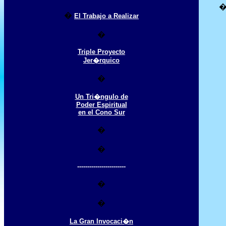
�
El Trabajo a Realizar
�
Triple Proyecto
Jer�rquico
�
Un Tri�ngulo de
Poder Espiritual
en el Cono Sur
�
�
------------------------
�
�
La Gran Invocaci�n