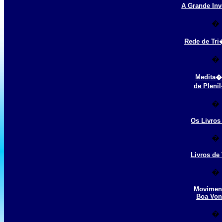
A Grande I
�
Rede de Tr
�
Medita
de Pleni
�
Os Livros
�
Livros de 
�
Movimen
Boa Von
�