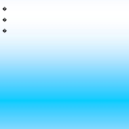
�
�
�