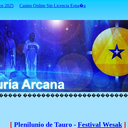
os 2025
Casino Online Sin Licencia Espa�a
����� ����������������������
[
Plenilunio de Tauro -
Festival Wesak
]