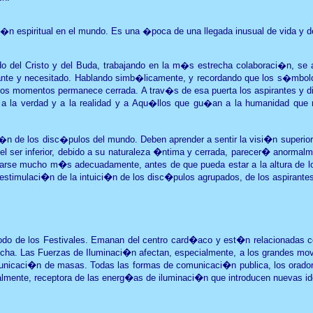
espiritual en el mundo. Es una �poca de una llegada inusual de vida y de es
ido del Cristo y del Buda, trabajando en la m�s estrecha colaboraci�n, se
te y necesitado. Hablando simb�licamente, y recordando que los s�mbolos
otros momentos permanece cerrada. A trav�s de esa puerta los aspirantes y
o a la verdad y a la realidad y a Aqu�llos que gu�an a la humanidad qu
ci�n de los disc�pulos
del mundo. Deben aprender a sentir la visi�n superior,
ue el ser inferior, debido a su naturaleza �ntima y cerrada, parecer� anormal
justarse mucho m�s adecuadamente, antes de que pueda estar a la altura de l
a estimulaci�n de la intuici�n de los disc�pulos agrupados, de los aspirante
o de los Festivales. Emanan del centro card�aco y est�n relacionadas con
a. Las Fuerzas de Iluminaci�n afectan, especialmente, a los grandes movim
unicaci�n de masas. Todas las formas de comunicaci�n publica, los oradores
lmente, receptora de las energ�as de iluminaci�n que introducen nuevas ide