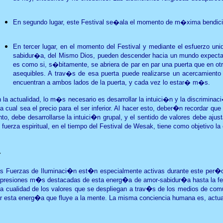
En segundo lugar, este Festival se�ala el momento de m�xima bendici�n 
En tercer lugar, en el momento del Festival y mediante el esfuerzo un
sabidur�a, del Mismo Dios, pueden descender hacia un mundo expectan
es como si, s�bitamente, se abriera de par en par una puerta que en 
asequibles. A trav�s de esa puerta puede realizarse un acercamient
encuentran a ambos lados de la puerta, y cada vez lo estar� m�s.
 la actualidad, lo m�s necesario es desarrollar la intuici�n y la discrimina
a cual sea el precio para el ser inferior. Al hacer esto, deber�n recordar q
nto, debe desarrollarse la intuici�n grupal, y el sentido de valores debe a
 fuerza espiritual, en el tiempo del Festival de Wesak, tiene como objetivo l
�
s Fuerzas de Iluminaci�n est�n especialmente activas durante este per�od
presiones m�s destacadas de esta energ�a de amor-sabidur�a hasta la fech
la cualidad de los valores que se despliegan a trav�s de los medios de com
r esta energ�a que fluye a la mente. La misma conciencia humana es, actua