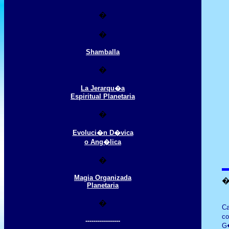
�
�
Shamballa
�
La Jerarqu�a
Espiritual Planetaria
�
Evoluci�n D�vica
o Ang�lica
�
Magia Organizada
Planetaria
�
Ca
co
-----------------
G�