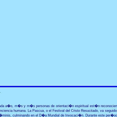
�
da a�o, m�s y m�s personas de orientaci�n espiritual est�n reconociendo l
nciencia humana. La Pascua, o el Festival del Cristo Resucitado, va seguido 
minis, culminando en el D�a Mundial de Invocaci�n. Durante este per�odo 