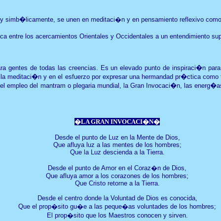
 y simb�licamente, se un
en en meditaci�n y en pensamiento reflexivo como
ca entre los acercamientos Orientales y Occidentales a un entendimiento sup
ara gentes de todas las creencias. Es un elevado punto de inspiraci�n para
 la meditaci�n y en el esfuerzo por expresar una hermandad pr�ctica como fo
te el empleo del mantram o plegaria mundial, la Gran Invocaci�n, las energ�
�LA GRAN INVOCACI�N�
Desde el punto de Luz en la Mente de Dios,
Que afluya luz a las mentes de los hombres;
Que la Luz descienda a la Tierra.
Desde el punto de Amor en el Coraz�n de Dios,
Que afluya amor a los corazones de los hombres;
Que Cristo retorne a la Tierra.
Desde el centro donde la Voluntad de Dios es conocida,
Que el prop�sito gu�e a las peque�as voluntades de los hombres;
El prop�sito que los Maestros conocen y sirven.