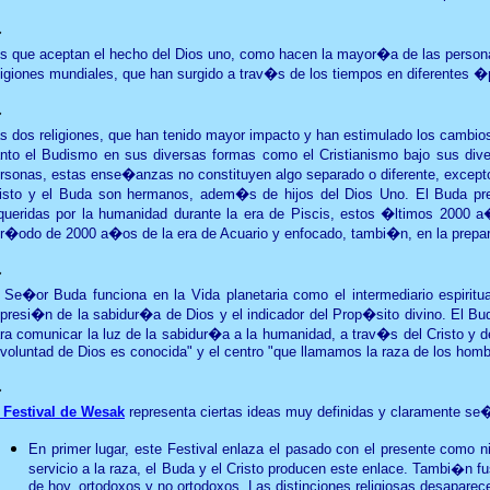
�
s que aceptan el hecho del Dios uno, como hacen la mayor�a de las personas 
ligiones mundiales, que han surgido a trav�s de los tiempos en diferentes 
�
s dos religiones, que han tenido mayor impacto y han estimulado los cambio
nto el Budismo en sus diversas formas como el Cristianismo bajo sus di
rsonas, estas ense�anzas no constituyen algo separado o diferente, excepto
isto y el Buda son hermanos, adem�s de hijos del Dios Uno. El Buda predi
queridas por la humanidad durante la era de Piscis, estos �ltimos 2000 a�
r�odo de 2000 a�os de la era de Acuario y enfocado, tambi�n, en la prepara
�
 Se�or Buda funciona en la Vida planetaria como el intermediario espiritua
presi�n de la sabidur�a de Dios y el indicador del Prop�sito divino. El B
ra comunicar la luz de la sabidur�a a la humanidad, a trav�s del Cristo y 
 voluntad de Dios es conocida" y el centro "que llamamos la raza de los homb
�
 Festival de Wesak
representa ciertas ideas muy definidas y claramente se
En primer lugar, este Festival enlaza el pasado con el presente como n
servicio a la raza, el Buda y el Cristo producen este enlace. Tambi�n f
de hoy, ortodoxos y no ortodoxos. Las distinciones religiosas desaparec