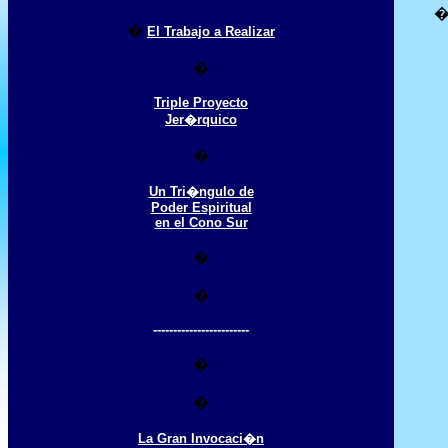
�
El Trabajo a Realizar
�
Triple Proyecto
Jer�rquico
�
Un Tri�ngulo de
Poder Espiritual
en el Cono Sur
�
�
------------------------
�
�
La Gran Invocaci�n