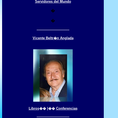
Servidores del Mundo
�
�
-------------------------------
Vicente Beltr�n Anglada
Libros
�� |��
Conferencias
-------------------------------