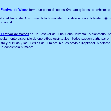
�
 Festival de Wesak
forma un punto de cohesi�n para quienes, en s�ntesis
nto del Reino de Dios como de la humanidad. Establece una solidaridad f�cti
clo anual.
 Fe
stival de Wesak
es un Festival de Luna Llena universal, o planetario, p
ngularmente disponible de energ�as espirituales. Todos pueden participar en
isto y el Buda y las Fuerzas de Iluminaci�n, es obvio e inspirador. Median
 la conciencia humana:
�