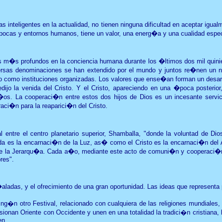
inteligentes en la actualidad, no tienen ninguna dificultad en aceptar igua
�pocas y entornos humanos, tiene un valor, una energ�a y una cualidad esp
s m�s profundos en la conciencia humana durante los �ltimos dos mil quinie
versas denominaciones se han extendido por el mundo y juntos re�nen un 
 como instituciones organizadas. Los valores que ense�an forman un desarro
jo la venida del Cristo. Y el Cristo, apareciendo en una �poca posterior
os. La cooperaci�n entre estos dos hijos de Dios es un incesante servicio,
ci�n para la reaparici�n del Cristo.
l entre el centro planetario superior, Shamballa, "donde la voluntad de Dio
uda es la encarnaci�n de la Luz, as� como el Cristo es la encarnaci�n del 
de la Jerarqu�a. Cada a�o, mediante este acto de comuni�n y cooperaci�n ent
res".
�aladas, y el ofrecimiento de una gran oportunidad. Las ideas que represen
ing�n otro Festival, relacionado con cualquiera de las religiones mundiale
usionan Oriente con Occidente y unen en una totalidad la tradici�n cristiana
en.