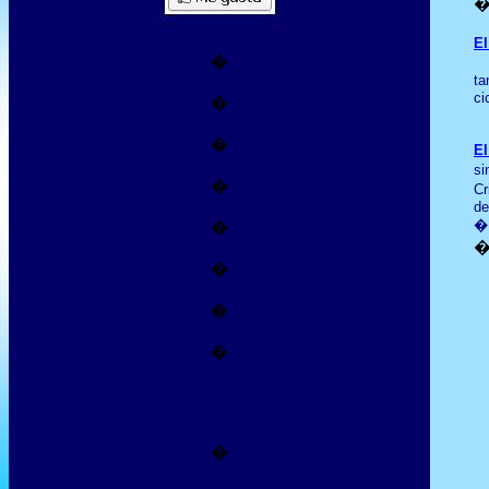
El
�
ta
ci
�
�
El
si
�
Cr
de
�
�
�
�
�
�