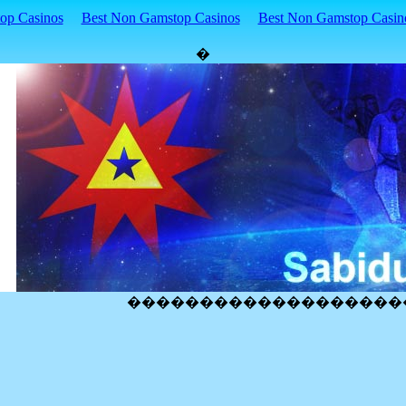
p Casinos
Best Non Gamstop Casinos
Best Non Gamstop Casin
�
�������������������