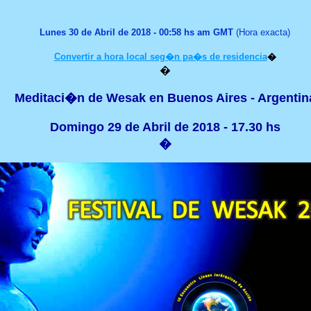
Lunes
30 de Abril de 2018 - 00:58 hs am GMT
(Hora exacta)
Convertir a hora local seg�n pa�s de residencia
�
�
Meditaci�n de Wesak en Buenos Aires - Argentin
Domingo 29 de Abril de 2018 - 17.30 hs
�