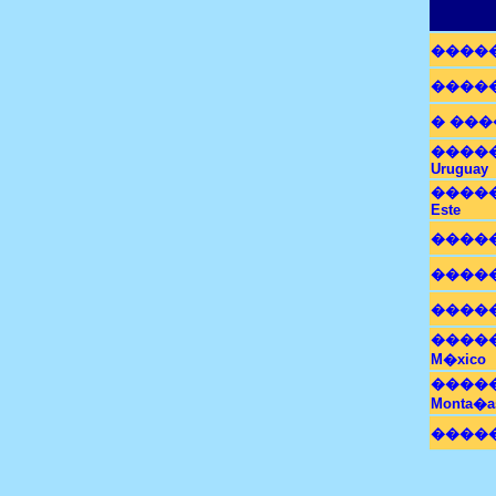
������� 
������
� �����
������� 
Uruguay
������� 
Este
�������
�������
�������
�������
M�xico
�������
Monta�a
������