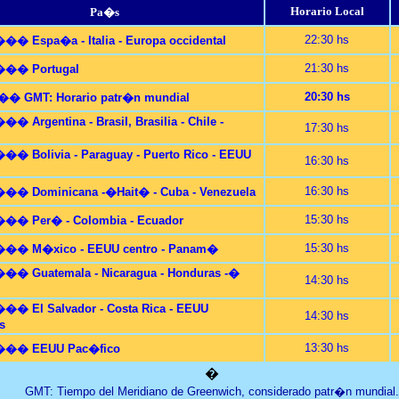
Horario
Local
Pa�s
22:30 hs
Espa�a - Italia - Europa occidental
21:30 hs
� Portugal
20:30 hs
 GMT: Horario patr�n mundial
Argentina - Brasil, Brasilia - Chile -
17:30 hs
Bolivia - Paraguay - Puerto Rico - EEUU
16:30 hs
16:30 hs
 Dominicana -�Hait� - Cuba - Venezuela
15:30 hs
 Per� - Colombia - Ecuador
15:30 hs
 M�xico - EEUU centro - Panam�
 Guatemala - Nicaragua - Honduras -�
14:30 hs
 El Salvador - Costa Rica - EEUU
14:30 hs
s
13:30 hs
� EEUU Pac�fico
�
GMT: Tiempo del Meridiano de Greenwich, considerado patr�n mundial.