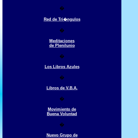
�
Red de Tri�ngulos
�
Meditaciones
de Plenilunio
�
Los Libros Azules
�
Libros de V.B.A.
�
Movimiento de
Buena Voluntad
�
Nuevo Grupo de