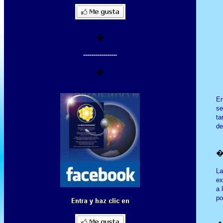
�
-----------------
�
En
se
ta
de
La
ex
a 
po