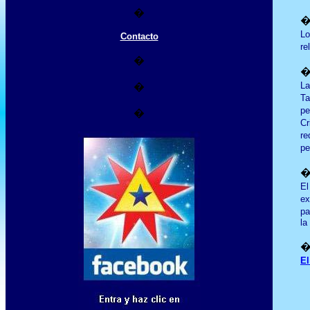
�
Lo
Contacto
re
�
La
�
Ta
pe
�
Cr
re
pe
El
ex
pa
la
El