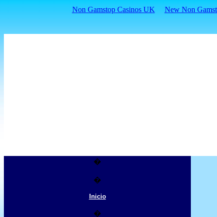
Non Gamstop Casinos UK
New Non Gamsto
�
�
Inicio
�