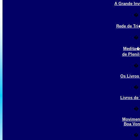
A Grande I
�
Rede de Tr
�
Medita
de Pleni
�
Os Livros
�
Livros de 
�
Movimen
Boa Von
�