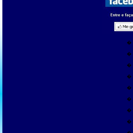
�
�
�
�
�
�
�
�
�