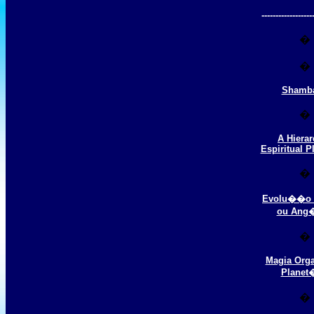
------------------
�
�
Shamba
�
A Hierar
Espiritual P
�
Evolu��o 
ou Ang�
�
Magia Org
Planet
�