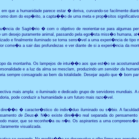
que a humanidade parece estar � deriva, curvando-se facilmente diante 
como dom do esp�rito, a capta��o de uma meta e prop�sitos significativos
ncia de Sagit�rio � com o objetivo de reorientar-se para algumas pers
e um desejo puramente animal, passando pela ego�sta miss�o humana, at� 
utilizado e finalmente iluminado se torna sens�vel a uma experi�ncia de ti
dor come�a a sair das profundezas e ver diante de si a experi�ncia da m
po da montanha. Os lampejos de intui��o aos que est�o se acostumando, 
personalidade e a luz da alma se mesclam, produzindo um
servidor da human
ria sempre consagrado ao bem da totalidade. Desejar aquilo que � bom pa
a mais ampla: o iluminado e dedicado grupo de servidores mundiais. A res
oria, pode conduzir a humanidade a um futuro mais razo�vel.
re��o � caracter�stico do indiv�duo iluminado ou s�bio. A faculdade d
nsamento de Deus�.
N�o existe dire��o real separada do pensamento
todo maior, que se reconhe�a ou n�o. Os aspirantes a uma compreens�o m
laramente visualizada.
icativa se expande. Na medita��o se desenvolve o olho firme que percebe cla