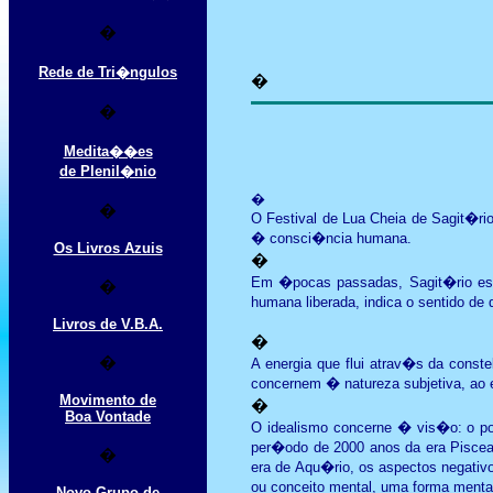
�
Rede de Tri�ngulos
�
�
Medita��es
de Plenil�nio
�
�
O Festival de Lua Cheia de Sagit�ri
� consci�ncia humana.
Os Livros Azuis
�
Em �pocas passadas, Sagit�rio esta
�
humana liberada, indica o sentido de
Livros de V.B.A.
�
�
A energia que flui atrav�s da cons
concernem � natureza subjetiva, ao
Movimento de
�
Boa Vontade
O idealismo concerne � vis�o: o pod
per�odo de 2000 anos da era Pisce
�
era de Aqu�rio, os aspectos negativ
ou conceito mental, uma forma ment
Novo Grupo de