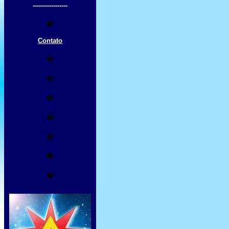
-----------------
�
Contato
�
�
�
�
�
�
�