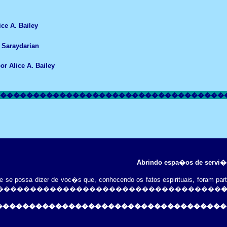
ice A. Bailey
 Saraydarian
r Alice A. Bailey
����������������������������������
Abrindo espa�os de servi�o
e se possa dizer de voc�s que, conhecendo os fatos espirituais, foram
�����������������������������������
�����������������������������������