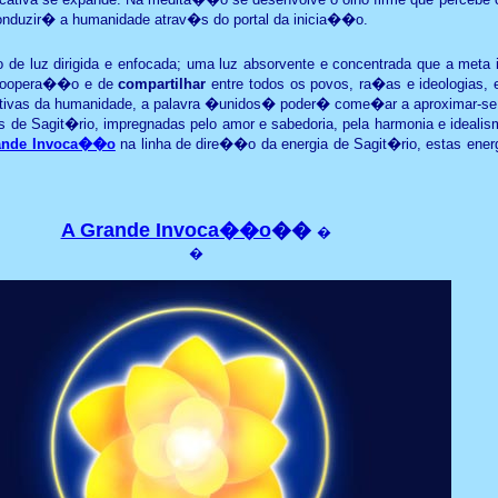
nduzir� a humanidade atrav�s do portal da inicia��o.
io de luz dirigida e enfocada; uma luz absorvente e concentrada que a met
 coopera��o e de
compartilhar
entre todos os povos, ra�as e ideologias,
itivas da humanidade, a palavra �unidos� poder� come�ar a aproximar-se
de Sagit�rio, impregnadas pelo amor e sabedoria, pela harmonia e idealism
ande Invoca��o
na linha de dire��o da energia de Sagit�rio, estas ene
A Grande Invoca��o
��
�
�