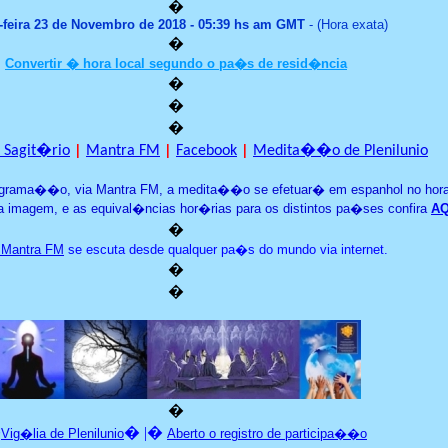
�
feira
23 de Novembro de 2018 - 05:39 hs am GMT
- (Hora exata)
�
Convertir � hora local segundo o pa�s de resid�ncia
�
�
�
e Sagit�rio
|
Mantra FM
|
Facebook
|
Medita��o de Plenilunio
grama
�
�o,
v
i
a Mantra FM
,
a medita��o
se
efetu
ar�
em espanhol
n
o
hora
a image
m
,
e
as equival�ncias hor�rias para os distintos pa�ses confira
AQ
�
 Mantra FM
se escuta desde qualquer pa�s do mundo via internet.
�
�
�
�
� |�
Vig�lia de Plenilunio
Aberto o registro de participa��o