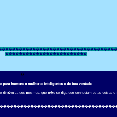
����������������������������������
������������������������
�
 para homens e mulheres inteligentes e de boa vontade
 parte din�mica dos mesmos, que n�o se diga que conheciam estas coisas
�
����������������������������������