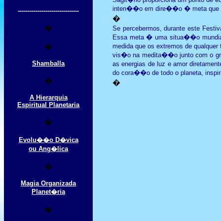
inten��o em dire��o � meta que se 
-------------------------------
�
�
Se percebermos, durante este Festiv
Essa meta � uma situa��o mundial
�
medida que os extremos de qualquer
vis�o na medita��o junto com o grup
Shamballa
as energias de luz e amor diretame
do cora��o de todo o planeta, inspira
�
�
A Hierarquia
Espiritual Planetaria
�
Evolu��o D�vica
ou Ang�lica
�
Magia Organizada
Planet�ria
�