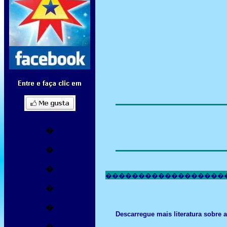
�
�
�
������������������
�
�
Descarregue mais literatura sobr
�