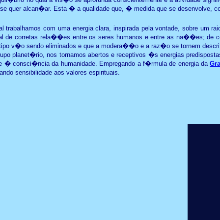
quer alcan�ar. Esta � a qualidade que, � medida que se desenvolve, co
al trabalhamos com uma energia clara, inspirada pela vontade, sobre um ra
 de corretas rela��es entre os seres humanos e entre as na��es; de
 tipo v�o sendo eliminados e que a modera��o e a raz�o se tornem descr
o planet�rio, nos tornamos abertos e receptivos �s energias predispostas 
nte � consci�ncia da humanidade. Empregando a f�rmula de energia da
Gr
ndo sensibilidade aos valores espirituais.