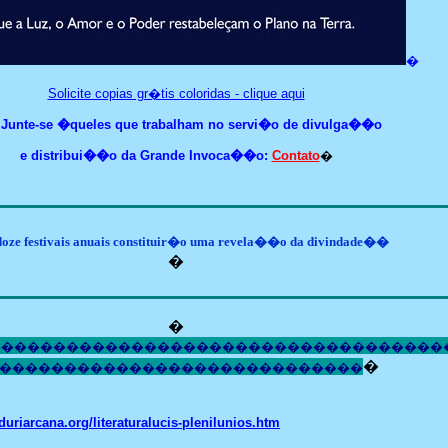
�
Solicite copias gr�tis coloridas - clique aqui
unte-se �queles que trabalham no servi�o de divulga��o
e distribui��o
da Grande Invoca��o:
Contato
�
oze festivais anuais constituir�o uma revela��o da divindade��
�
�
�����������������������������������
�
����������������������������
duriarcana.org/literaturalucis-plenilunios.htm