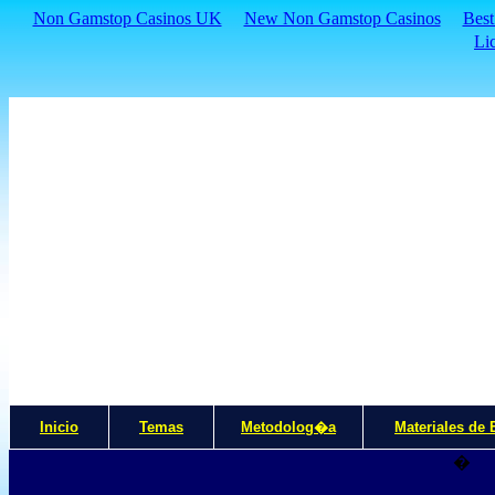
Non Gamstop Casinos UK
New Non Gamstop Casinos
Best
Li
Inicio
Temas
Metodolog�a
Materiales de 
�