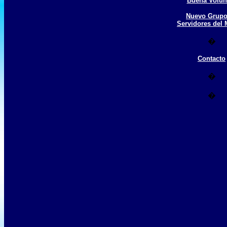
Buena Volun
Nuevo Grupo
Servidores del
�
Contacto
�
�