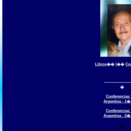
Libros
�� |��
Co
-----------------------
�
Conferencias
Argentina - 1�
Conferencias
Argentina - 2�
�