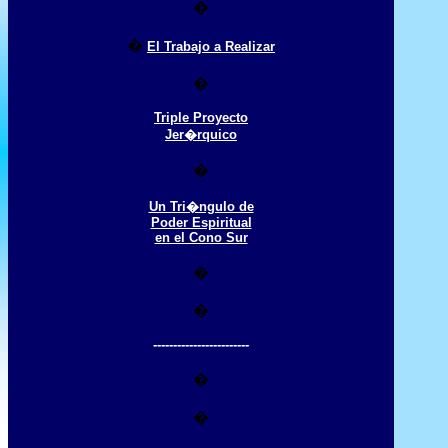
�
�
El Trabajo a Realizar
�
Triple Proyecto
Jer�rquico
�
Un Tri�ngulo de
Poder Espiritual
en el Cono Sur
�
�
------------------------
�
�