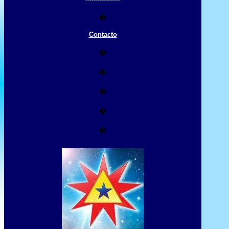
�
Contacto
�
�
�
�
�