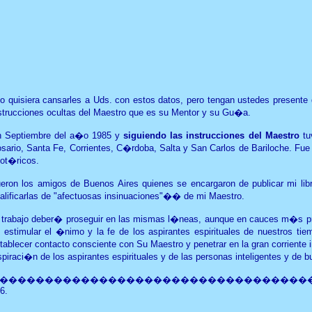
o quisiera cansarles a Uds. con estos datos, pero tengan ustedes presente 
strucciones ocultas del Maestro que es su Mentor y su Gu�a.
 Septiembre del a�o 1985 y
siguiendo las instrucciones del Maestro
tuv
sario, Santa Fe, Corrientes, C�rdoba, Salta y San Carlos de Bariloche. Fu
ot�ricos.
eron los amigos de Buenos Aires quienes se encargaron de publicar mi
lib
alificarlas de "afectuosas insinuaciones"
�
� de mi Maestro.
 trabajo deber� proseguir en las mismas l�neas, aunque en cauces m�s pro
 estimular el �nimo y la fe de los aspirantes espirituales de nuestros 
tablecer contacto consciente con Su Maestro y penetrar en la gran corriente 
spiraci�n de los aspirantes espirituales y de las personas inteligentes y de 
������������������������������������
6.