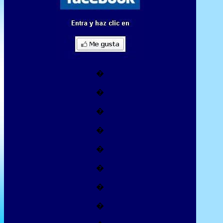
�
�
�
�
�
�
�
�