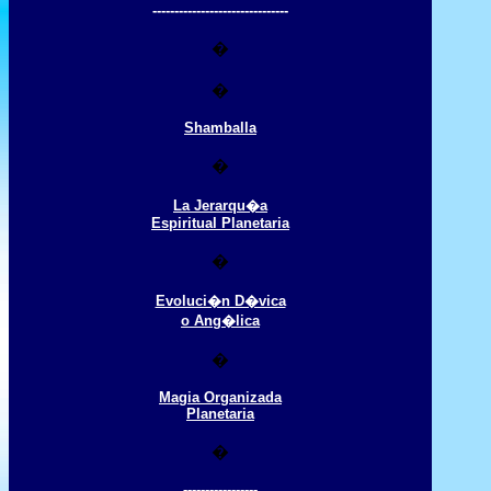
-------------------------------
�
�
Shamballa
�
La Jerarqu�a
Espiritual Planetaria
�
Evoluci�n D�vica
o Ang�lica
�
Magia Organizada
Planetaria
�
-----------------