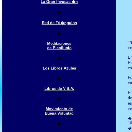
La Gran Invocaci�n
�
Red de Tri�ngulos
�
"
N
Meditaciones
in
de Plenilunio
En
�
Ro
es
Los Libros Azules
Fu
�
cu
Libros de V.B.A.
El
de
�
es
in
Movimiento de
Buena Voluntad
�
10
�
�