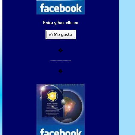
�
-----------------
�