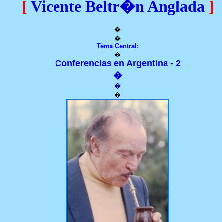
[
Vicente Beltr�n Anglada
]
�
�
Tema Central:
�
Conferencias en Argentina - 2
�
�
�