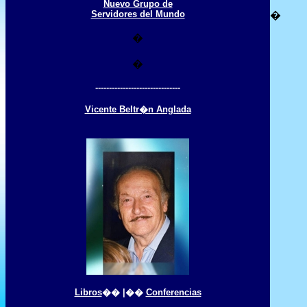
Nuevo Grupo de
Servidores del Mundo
�
�
�
-------------------------------
Vicente Beltr�n Anglada
Libros
�� |��
Conferencias