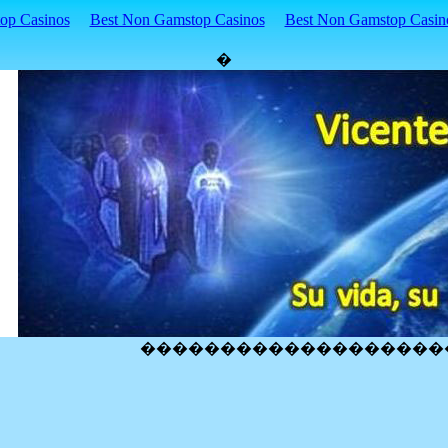
p Casinos
Best Non Gamstop Casinos
Best Non Gamstop Casin
�
�������������������