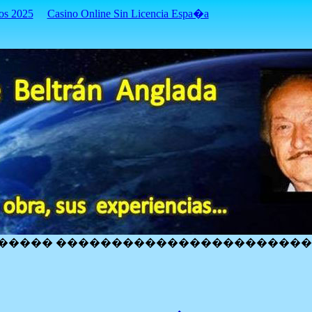
os 2025
Casino Online Sin Licencia Espa�a
����� ����������������������