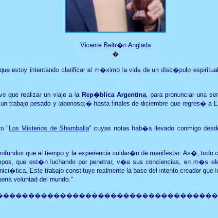
Vicente Beltr�n Anglada
�
que estoy intentando clarificar al m�ximo la vida de un disc�pulo espiritu
e que realizar un viaje a la
Rep�blica Argentina
, para pronunciar una se
e un trabajo pesado y laborioso;� hasta finales de diciembre que regres�
ro "
Los Misterios de Shamballa
" cuyas notas hab�a llevado conmigo desde
fundos que el tiempo y la experiencia cuidar�n de manifestar. As�, todo c
tiempos, que est�n luchando por penetrar, v�a sus conciencias, en m�s el
inici�tica. Este trabajo constituye realmente la base del intento creador qu
buena voluntad del mundo.
"
�������������������������������������