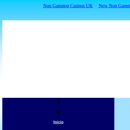
Non Gamstop Casinos UK
New Non Gamsto
�
�
Inicio