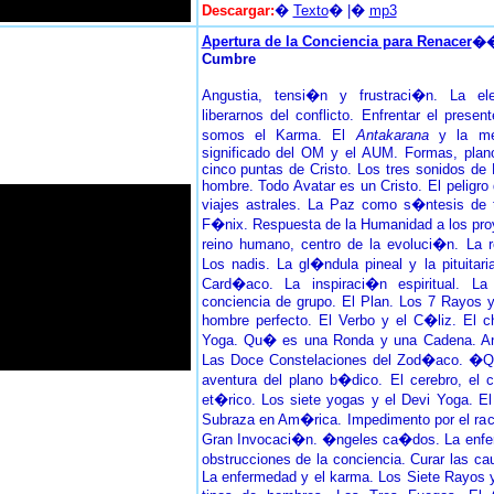
Descargar:
�
Texto
� |�
mp3
Apertura de la Conciencia para Renacer
�
Cumbre
Angustia, tensi�n y frustraci�n. La e
liberarnos del conflicto. Enfrentar el prese
somos el Karma. El
Antakarana
y la med
significado del OM y el AUM. Formas, plano
cinco puntas de Cristo. Los tres sonidos de 
hombre. Todo Avatar es un Cristo. El peligro 
viajes astrales. La Paz como s�ntesis de 
F�nix. Respuesta de la Humanidad a los pro
reino humano, centro de la evoluci�n. La 
Los nadis. La gl�ndula pineal y la pituitar
Card�aco. La inspiraci�n espiritual. La
conciencia de grupo. El Plan. Los 7 Rayos y
hombre perfecto. El Verbo y el C�liz. El 
Yoga. Qu� es una Ronda y una Cadena. An
Las Doce Constelaciones del Zod�aco. �Q
aventura del plano b�dico. El cerebro, el 
et�rico. Los siete yogas y el Devi Yoga. E
Subraza en Am�rica. Impedimento por el ra
Gran Invocaci�n. �ngeles ca�dos. La enfe
obstrucciones de la conciencia. Curar las c
La enfermedad y el karma. Los Siete Rayos y 