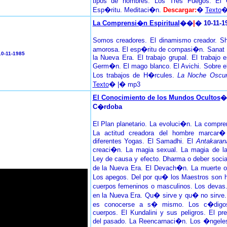
tipos de hombres. Los Tres Fuegos. El
Esp�ritu. Meditaci�n.
Descargar:
�
Texto
�
La Comprensi�n Espiritual
��
|
� 10-11-
Somos creadores. El dinamismo creador. S
amorosa. El esp�ritu de compasi�n. Sanat
10-11-1985
la Nueva Era. El trabajo grupal. El trabajo e
Germ�n. El mago blanco. El Avichi. Sobre el 
Los trabajos de H�rcules.
La Noche Oscur
Texto
� |� mp3
El Conocimiento de los Mundos Ocultos
�
C�rdoba
El Plan planetario. La evoluci�n. La compre
La actitud creadora del hombre marcar�
diferentes Yogas. El Samadhi. El
Antakaran
creaci�n. La magia sexual. La magia de l
Ley de causa y efecto. Dharma o deber socia
de la Nueva Era. El Devach�n. La muerte o 
Los apegos. Del por qu� los Maestros son h
cuerpos femeninos o masculinos. Los devas
en la Nueva Era. Qu� sirve y qu� no sirve.
es conocerse a s� mismo. Los c�digos
cuerpos. El Kundalini y sus peligros. El p
del pasado. La Reencarnaci�n. Los �ngeles 