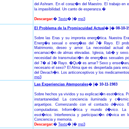
del Ashram. En el coraz�n del Maestro. El trabajo en e
la impasibilidad. Un canto de esperanza.�
Descargar:
�
Texto
� |�
mp3
El Problema de la Promiscuidad Actual
� |� 08-10-1
Sobre las Eras y su impronta energ�tica. Nuestra Era
Energ�a sexual o energ�as del 7� Rayo. El probl
Matrimonio, deseo y amor. La necesidad actual d
encarnaci�n de almas elevadas. Iglesia, tab� y sexo.
necesidad de transmutaci�n de energ�as sexuales po
del 7� al 3� Rayo. �Qu� es amar? Sexo y ense�anza
necesario el sexo? El Alma que es despertada para enca
del Devach�n. Los anticonceptivos y los medicamento
mp3
Las Experiencias Atemporales
� |� 10-11-1983
Sobre hechos ya vividos y su explicaci�n esot�rica. P
instantaneidad. La conciencia iluminada y c�sm
arquetipos. Comenzando con el contacto d�vico. E
computadoras. Inform�tica y mundo d�vico. La 
esot�rico. Interferencia y participaci�n d�vica en
Conciencia y memoria.
Descargar:
�
Texto
� |�
mp3