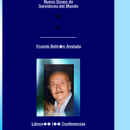
Nuevo Grupo de
Servidores del Mundo
�
�
-------------------------------
Vicente Beltr�n Anglada
Libros
�� |��
Conferencias