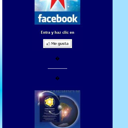
�
-----------------
�