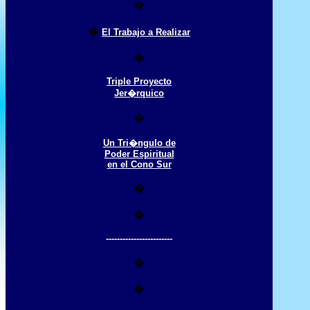
�
�
El Trabajo a Realizar
�
Triple Proyecto
Jer�rquico
�
Un Tri�ngulo de
Poder Espiritual
en el Cono Sur
�
�
------------------------
�
�