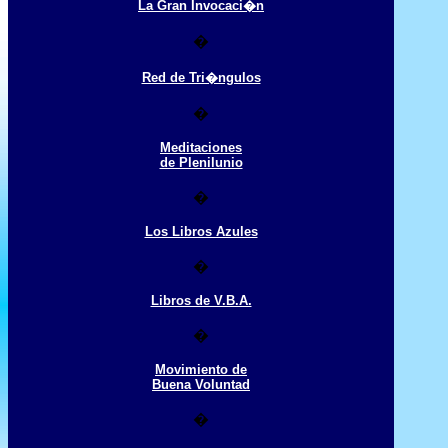
La Gran Invocaci�n
�
Red de Tri�ngulos
�
Meditaciones
de Plenilunio
�
Los Libros Azules
�
Libros de V.B.A.
�
Movimiento de
Buena Voluntad
�