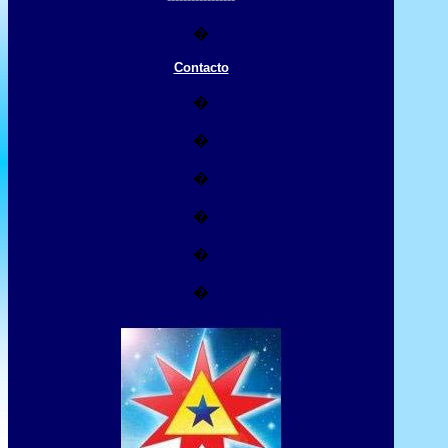
�
Contacto
�
�
�
�
�
�