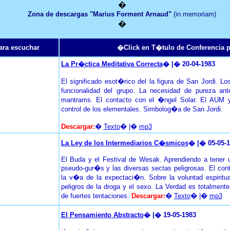
�
Zona de descargas "Marius Forment Arnaud"
(in memoriam)
�
para escuchar
�Click en T�tulo de Conferencia p
La Pr�ctica Meditativa Correcta
� |� 20-04-1983
El significado esot�rico del la figura de San Jordi. L
funcionalidad del grupo. La necesidad de pureza an
mantrams. El contacto con el �ngel Solar. El AUM y l
control de los elementales. Simbolog�a de San Jordi.
Descargar:
�
Texto
� |�
mp3
La Ley de los Intermediarios
C�smic
os
� |� 05-05-
El Buda y el Festival de Wesak. Aprendiendo a tener 
pseudo-gur�s y las diversas sectas peligrosas. El cont
la v�a de la expectaci�n. Sobre la voluntad espiritua
peligros de la droga y el sexo. La Verdad es totalmen
de fuertes tentaciones.
Descargar:
�
Texto
� |�
mp3
El Pensamiento Abstracto
� |� 19-05-1983