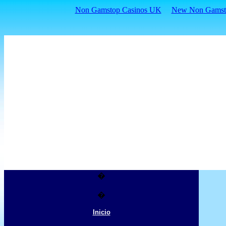
Non Gamstop Casinos UK
New Non Gamsto
�
�
Inicio