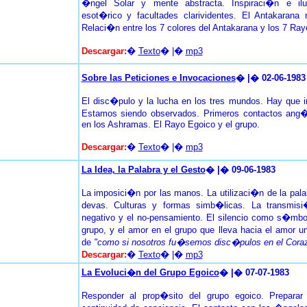
�ngel Solar y mente abstracta. Inspiraci�n e ilu
esot�rico y facultades clarividentes. El Antakarana 
Relaci�n entre los 7 colores del Antakarana y los 7 Ray
Descargar:
�
Texto
� |�
mp3
Sobre las Peticiones e Invocaciones
� |� 02-06-1983
El disc�pulo y la lucha en los tres mundos. Hay que in
Estamos siendo observados. Primeros contactos ang�l
en los Ashramas. El Rayo Egoico y el grupo.
Descargar:
�
Texto
� |�
mp3
La Idea, la Palabra y el Gesto
� |� 09-06-1983
La imposici�n por las manos. La utilizaci�n de la pala
devas. Culturas y formas simb�licas. La transmisi
negativo y el no-pensamiento. El silencio como s�mbo
grupo, y el amor en el grupo que lleva hacia el amor un
de
"como si nosotros fu�semos disc�pulos en el Cora
Descargar:
�
Texto
� |�
mp3
La Evoluci�n del Grupo Egoico
� |� 07-07-1983
Responder al prop�sito del grupo egoico. Preparar 