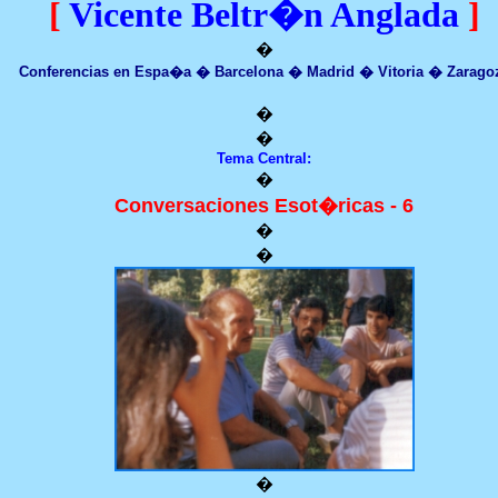
[
Vicente Beltr�n Anglada
]
�
Conferencias en Espa�a � Barcelona � Madrid � Vitoria � Zarago
�
�
Tema Central:
�
Conversaciones Esot�ricas - 6
�
�
�