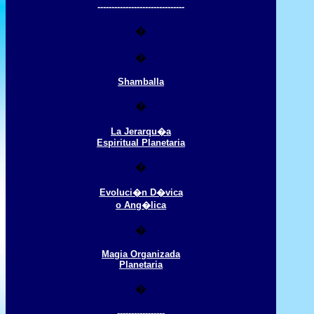
-------------------------------
�
�
Shamballa
�
La Jerarqu�a
Espiritual Planetaria
�
Evoluci�n D�vica
o Ang�lica
�
Magia Organizada
Planetaria
�
-----------------