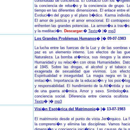
continuidad de conciencia. El contacto con los �ngeles
la conciencia de reba�o y la conciencia de grupo. L
tiempo en las diferentes dimensiones. El enlace entre el
Evoluci�n del grupo y el plano b�dico. Karma individu
El amor de justicia y el amor emocional. El contrapes
enfrenten las grandes potencias. La armon�a a trav�s 
y la meditaci�n.
Descargar:
�
Texto
� |�
mp3
Los Grandes Problemas Humanos
� |� 09-07-1983
La lucha entre las fuerzas de la Luz y de las sombras 
paz es un elemento interno. Los efectos de las gue
Naturaleza. La bomba at�mica, sus riesgos y la ate
Humanidad y su relaci�n con otras Humanidades. Datos
al 1945. Sobre las drogas, el alcohol y el tabaco
exagerada de sexualidad que vivimos. Los efect
Espiritualidad e inseguridad. La magia negra en la j
imitaci�n. Importancia de la educaci�n y los psic�lo
y responsabilidad. El hundimiento de la Atl�ntida y su
de una guerra at�mica. Amor y sexo. Simbolog�a d
conciencia social. Diferencia entre ciencia ocultist
Texto
� |�
mp3
Visi�n Esot�rica del Matrimonio
� |� 13-07-1983
El matrimonio desde el punto de vista Jer�rquico. La f
la comprensi�n y elimina las disciplinas. Vamos haci
dimensi�n y conciencia inici�tica. Las causas de la 