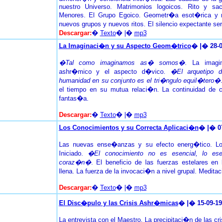
nuestro Universo. Matrimonios logoicos. Rito y sac
Menores. El Grupo Egoico. Geometr�a esot�rica y mi
nuevos grupos y nuevos ritos. El silencio expectante ser
Descargar:
�
Texto
� |�
mp3
La Imaginaci�n y su Aspecto Geom�trico
� |� 28-0
�Tal como imaginamos as� somos�
. La imagi
ashr�mico y el aspecto d�vico.
�El arquetipo d
humanidad en su conjunto es el tri�ngulo equil�tero�
el tiempo en su mutua relaci�n. La continuidad de 
fantas�a.
Descargar:
�
Texto
� |�
mp3
Los Conocimientos y su Correcta Aplicaci�n
� |� 0
Las nuevas ense�anzas y su efecto energ�tico. L
Iniciado.
�El conocimiento no es esencial, lo ese
coraz�n�
. El beneficio de las fuerzas estelares e
llena. La fuerza de la invocaci�n a nivel grupal. Meditac
Descargar:
�
Texto
� |�
mp3
El Disc�pulo y las Crisis Ashr�micas
� |� 15-09-19
La entrevista con el Maestro. La precipitaci�n de las cr