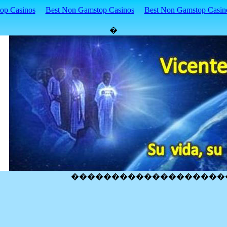
p Casinos
Best Non Gamstop Casinos
Best Non Gamstop Casin
�
�������������������