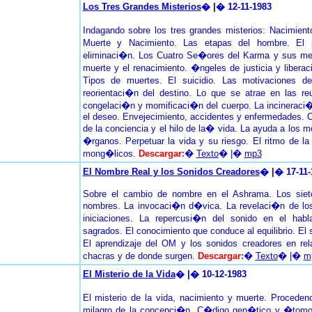
Los Tres Grandes Misterios
� |� 12-11-1983
Indagando sobre los tres grandes misterios: Nacimien
Muerte y Nacimiento. Las etapas del hombre. El
eliminaci�n. Los Cuatro Se�ores del Karma y sus men
muerte y el renacimiento. �ngeles de justicia y libera
Tipos de muertes. El suicidio. Las motivaciones d
reorientaci�n del destino. Lo que se atrae en las re
congelaci�n y momificaci�n del cuerpo. La incineraci�n
el deseo. Envejecimiento, accidentes y enfermedades. C
de la conciencia y el hilo de la� vida. La ayuda a los
�rganos. Perpetuar la vida y su riesgo. El ritmo de l
mong�licos.
Descargar:
�
Texto
� |�
mp3
El Nombre Real y los Sonidos Creadores
� |� 17-11-
Sobre el cambio de nombre en el Ashrama. Los sie
nombres. La invocaci�n d�vica. La revelaci�n de lo
iniciaciones. La repercusi�n del sonido en el hab
sagrados. El conocimiento que conduce al equilibrio. El 
El aprendizaje del OM y los sonidos creadores en rel
chacras y de donde surgen.
Descargar:
�
Texto
� |�
m
El Misterio de la Vida
� |� 10-12-1983
El misterio de la vida, nacimiento y muerte. Procede
milagro de la concepci�n, C�digo gen�tico y �tomo