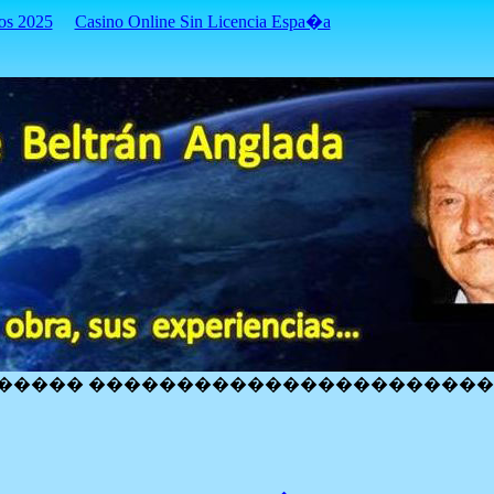
os 2025
Casino Online Sin Licencia Espa�a
����� ����������������������