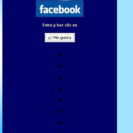
�
�
�
�
�
�
�