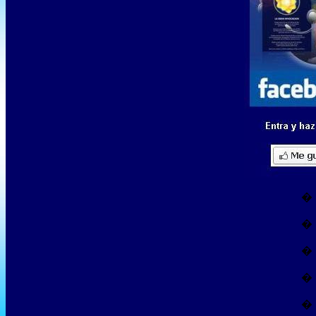
�
�
�
�
�