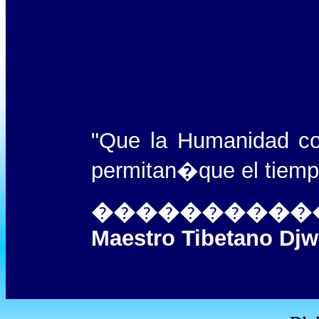
"Que la Humanidad con
permitan
�
que el 
����������
Maestro Tibetano Djw