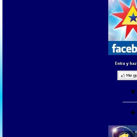
�
-----------
�