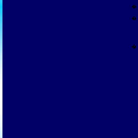
�
�
�