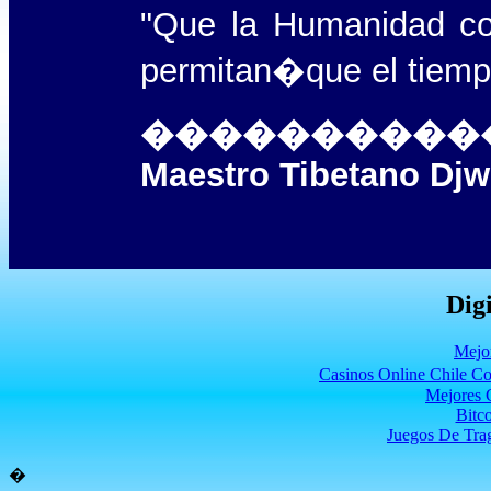
"Que la Humanidad con
permitan
�
que el 
����������
Maestro Tibetano Djw
Digi
Mejo
Casinos Online Chile C
Mejores 
Bitc
Juegos De Tra
�