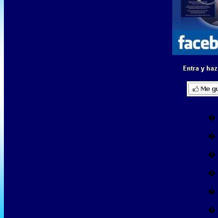
�
�
�
�
�
�