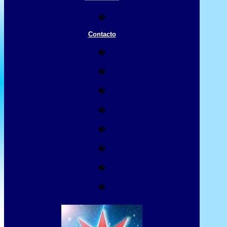
�
Contacto
�
�
�
�
�
�
�
�