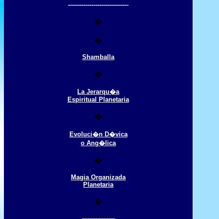
-------------------------------
�
�
Shamballa
�
La Jerarqu�a
Espiritual Planetaria
�
Evoluci�n D�vica
o Ang�lica
�
Magia Organizada
Planetaria
�
-----------------