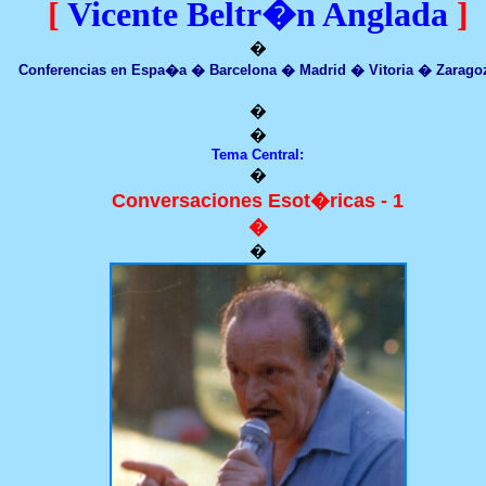
[
Vicente Beltr�n Anglada
]
�
Conferencias en Espa�a � Barcelona � Madrid � Vitoria � Zarago
�
�
Tema Central:
�
Conversaciones Esot�ricas - 1
�
�