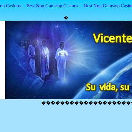
p Casinos
Best Non Gamstop Casinos
Best Non Gamstop Casin
�
�������������������