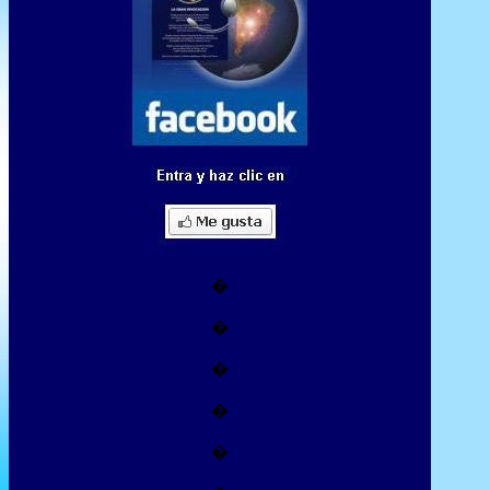
�
�
�
�
�