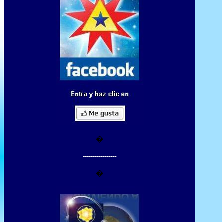
�
-----------------
�