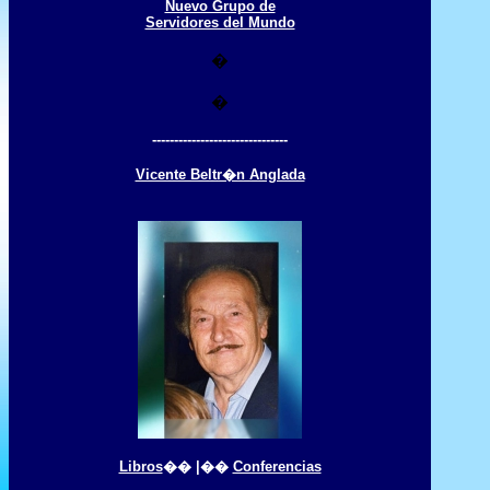
Nuevo Grupo de
Servidores del Mundo
�
�
-------------------------------
Vicente Beltr�n Anglada
Libros
�� |��
Conferencias