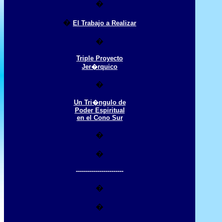
�
�
El Trabajo a Realizar
�
Triple Proyecto
Jer�rquico
�
Un Tri�ngulo de
Poder Espiritual
en el Cono Sur
�
�
------------------------
�
�