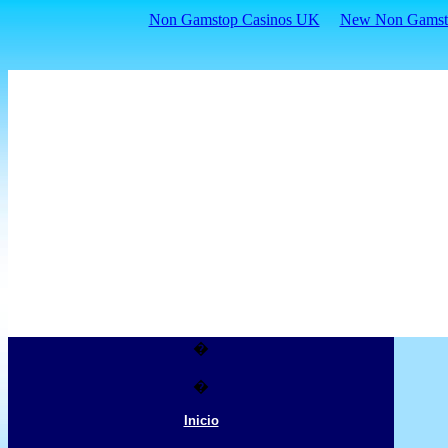
Non Gamstop Casinos UK
New Non Gamsto
�
�
Inicio