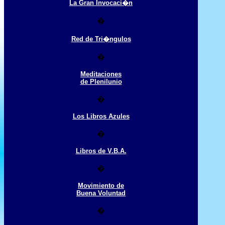
La Gran Invocaci�n
�
Red de Tri�ngulos
�
Meditaciones
de Plenilunio
�
Los Libros Azules
�
Libros de V.B.A.
�
Movimiento de
Buena Voluntad
�