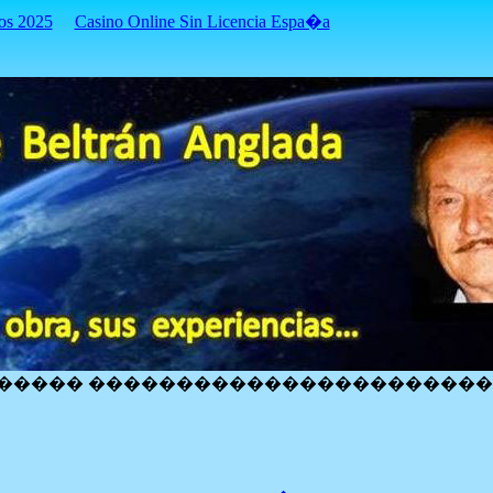
os 2025
Casino Online Sin Licencia Espa�a
����� ����������������������