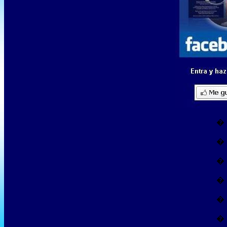
�
�
�
�
�
�