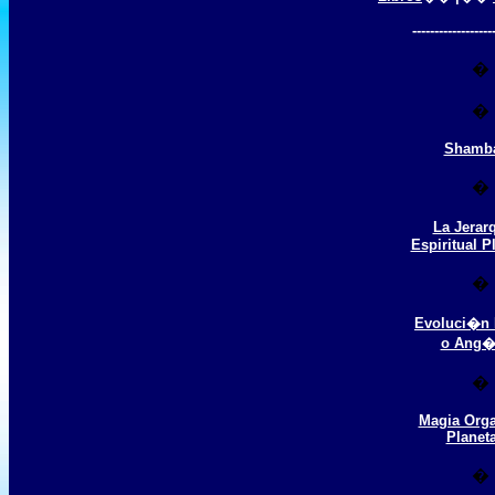
------------------
�
�
Shamba
�
La Jera
Espiritual P
�
Evoluci�n
o Ang�
�
Magia Org
Planeta
�