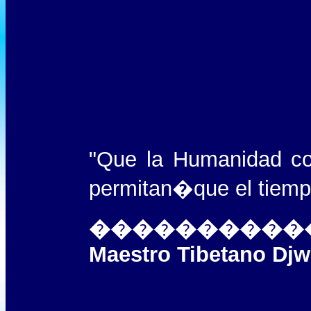
"Que la Humanidad con
permitan
�
que el 
����������
Maestro Tibetano Djw