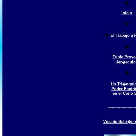
�
Inicio
�
�
El Trabajo a 
�
Triple Proye
Jer�rquic
�
Un Tri�ngul
Poder Espiri
en el Cono 
-----------------------
Vicente Beltr�n 