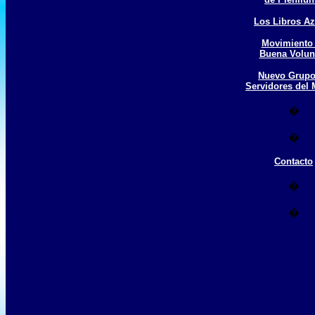
Los Libros Az
Movimiento
Buena Volun
Nuevo Grupo
Servidores del
�
�
Contacto
�
�