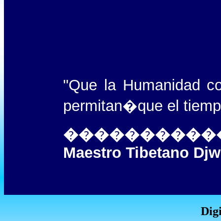
"Que la Humanidad con
permitan
�
que el 
����������
Maestro Tibetano Djw
Digi