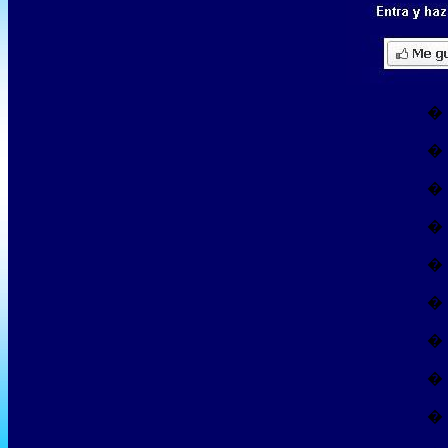
�
�
�
�
�
�
�
�
�