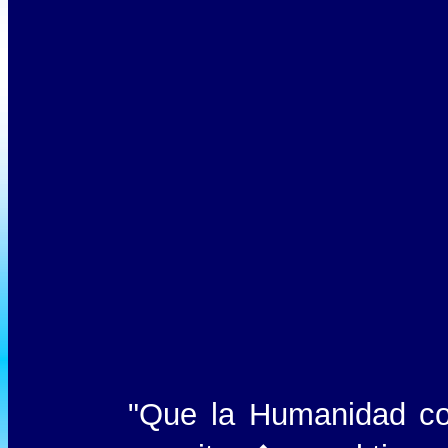
"Que la Humanidad con