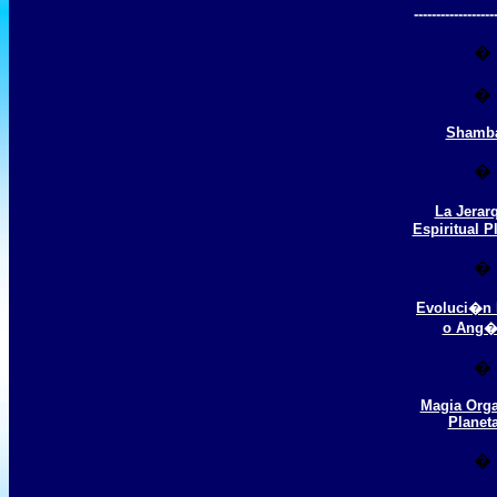
------------------
�
�
Shamba
�
La Jera
Espiritual P
�
Evoluci�n
o Ang�
�
Magia Org
Planeta
�