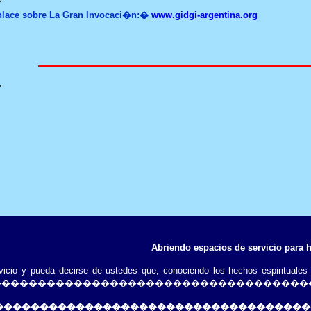
�
nlace sobre La Gran Invocaci�n:�
www.gidgi-argentina.org
�
Abriendo espacios de servicio para 
icio y pueda decirse de ustedes que, conociendo los hechos espirituale
ando trabajan."��������������������������������
�����������������������������������