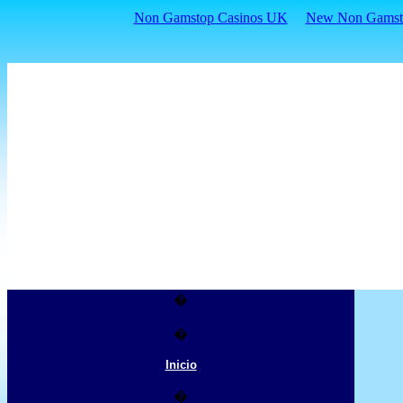
Non Gamstop Casinos UK
New Non Gamsto
�
�
Inicio
�