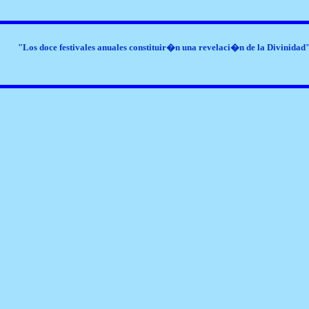
"Los doce festivales anuales constituir�n una revelaci�n de la Divinidad