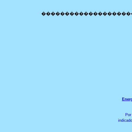
�������������������
Ener
Por
indicado