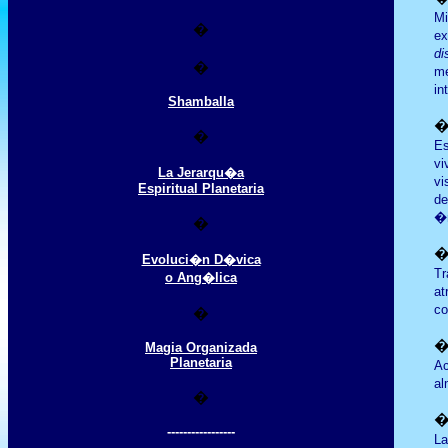
Mi
�
ex
di
�
me
in
Shamballa
�
Es
vi
La Jerarqu�a
vi
Espiritual Planetaria
de
�r
�
Evoluci�n D�vica
Tr
o Ang�lica
at
co
�
Magia Organizada
Planetaria
Ac
al
�
-----------------
La