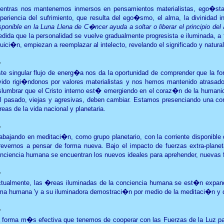
entras nos mantenemos inmersos en pensamientos materialistas, ego�stament
periencia del sufrimiento, que resulta del ego�smo, el alma, la divinidad i
sponible en la Luna Llena de C�ncer ayuda a soltar o liberar el principio de
dida que la personalidad se vuelve gradualmente progresista e iluminada, a
tuici�n, empiezan a reemplazar al intelecto, revelando el significado y natura
�
te singular flujo de energ�a nos da la oportunidad de comprender que la fo
vido rigi�ndonos por valores materialistas y nos hemos mantenido atrasado
slumbrar que el Cristo interno est� emergiendo en el coraz�n de la humanid
l pasado, viejas y agresivas, deben cambiar. Estamos presenciando una confr
eas de la vida nacional y planetaria.
�
abajando en meditaci�n, como grupo planetario, con la corriente disponibl
revernos a pensar de forma nueva. Bajo el impacto de fuerzas extra-plan
nciencia humana se encuentran los nuevos ideales para aprehender, nuevas f
�
tualmente, las �reas iluminadas de la conciencia humana se est�n expandie
ma humana 'y a su iluminadora demostraci�n por medio de la meditaci�n y d
�
 forma m�s efectiva que tenemos de cooperar con las Fuerzas de la Luz para