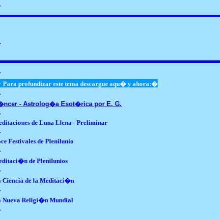
�
�
�
�
Para profundizar este tema descargue aqu� y ahora:�
�
ncer - Astrolog�a Esot�rica por E. G.
�
ditaciones de Luna Llena - Preliminar
�
ce Festivales de Plenilunio
�
ditaci�n de Plenilunios
�
 Ciencia de la Meditaci�n
�
 Nueva Religi�n Mundial
�