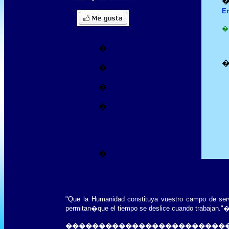
E
�
�
�
�
�
�
"Que la Humanidad constituya vuestro campo de serv
permitan
�
que el tiempo se deslice cu
������������������������