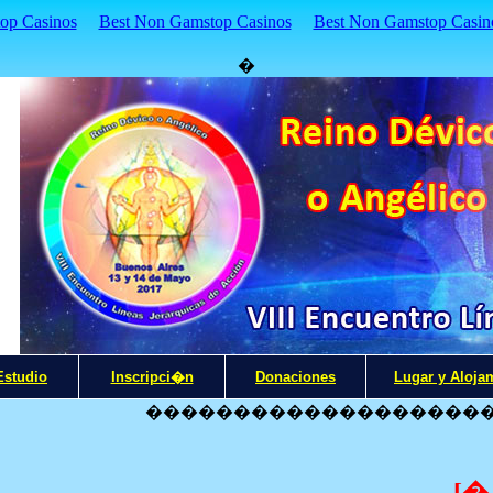
p Casinos
Best Non Gamstop Casinos
Best Non Gamstop Casin
�
Estudio
Inscripci�n
Donaciones
Lugar y Aloja
�������������������