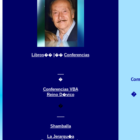
Libros
�� |��
Conferencias
-----
�
Como
Conferencias VBA
�
Reino D�vico
�
------
Shamballa
La Jerarqu�a