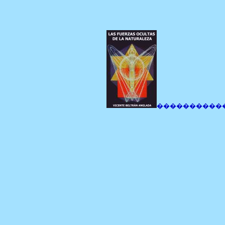
����������