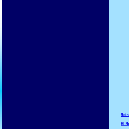
Rein
El R