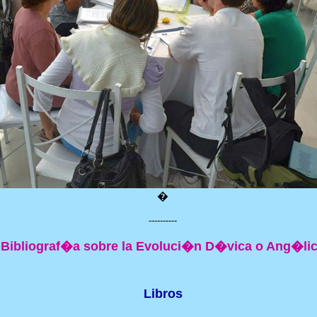
�
----------
Bibliograf�a sobre la Evoluci�n D�vica o Ang�li
Libros