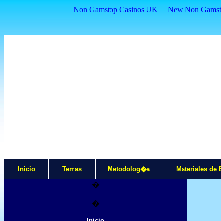
Non Gamstop Casinos UK
New Non Gamsto
Inicio
Temas
Metodolog�a
Materiales de 
�
�
Inicio