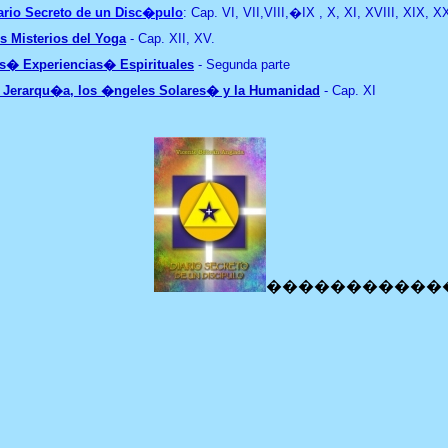
ario Secreto de un Disc�pulo
: Cap.
VI, VII,VIII,�IX , X, XI, XVIII, XIX, 
s Misterios del Yoga
-
Cap. XII, XV.
s� Experiencias� Espirituales
-
S
egunda parte
 Jerarqu�a, los �ngeles Solares� y la Humanidad
-
Cap. XI
�����������