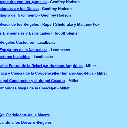
eraci�n con los �ngeles
- Geoffrey Hodson
aturaleza y los Dioses
- Geoffrey Hodson
ilagro del Nacimiento
- Geoffrey Hodson
�sica de los �ngeles
- Rupert Sheldrake y Matthew Fox
s Elementales y Espirituales
- Rudolf Steiner
�ngeles Custodios
- Leadbeater
Esp�ritus de la Naturaleza
- Leadbeater
ectores Invisibles
- Leadbeater
able Futuro de la Relaci�n Humano-Ang�lica
- Millet
ica y Ciencia de la Cooperaci�n Humano-Ang�lica
- Millet
ngel Constructor y el �ngel Creador
- Millet
rmoniosa Magia de la Creaci�n
- Millet
�n Clarividente de la Muerte
cando a los Devas o �ngeles