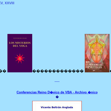
XXV, XXVIII
��
�������������
-----
Conferencias Reino D�vico de VBA - Archivo �nico
�