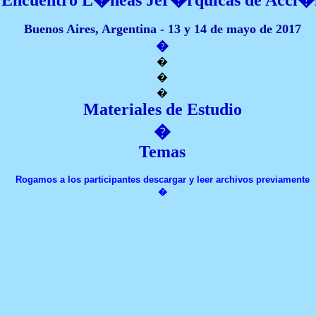
�
Encuentro L�neas Jer�rquicas de Acci
Buenos Aires, Argentina - 13 y 14 de mayo de 2017
�
�
�
�
Materiales de Estudio
�
Temas
Rogamos a los participantes descargar y leer archivos previamente
�