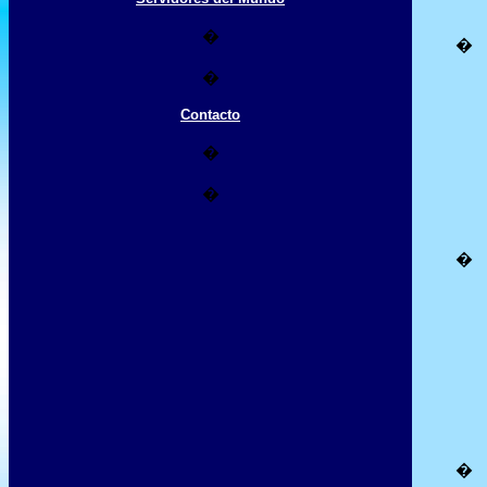
�
�
�
Contacto
�
�
�
�