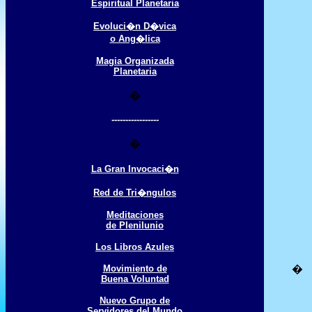
Espiritual Planetaria
Evoluci�n D�vica
o Ang�lica
Magia Organizada
Planetaria
�
-----------------
�
La Gran Invocaci�n
Red de Tri�ngulos
Meditaciones
de Plenilunio
Los Libros Azules
Movimiento de
�
Buena Voluntad
Nuevo Grupo de
Servidores del Mundo