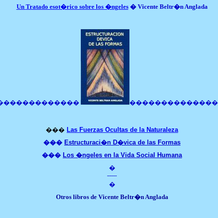
Un
Tratado esot�rico sobre los �ngeles
� Vicente Beltr�n Anglada
�������������
�������������
���
Las Fuerzas Ocultas de la Naturaleza
���
Estructuraci�n D�vica de las Formas
���
Los �ngeles en la Vida Social Humana
�
-----
�
Otros libros de Vicente Beltr�n Anglada