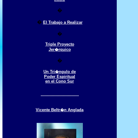
�
�
El Trabajo a Realizar
�
Triple Proyecto
Jer�rquico
�
Un Tri�ngulo de
Poder Espiritual
en el Cono Sur
-------------------------------
Vicente Beltr�n Anglada