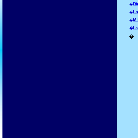
�
D
i
�
Lo
�
Mi
�
La
�