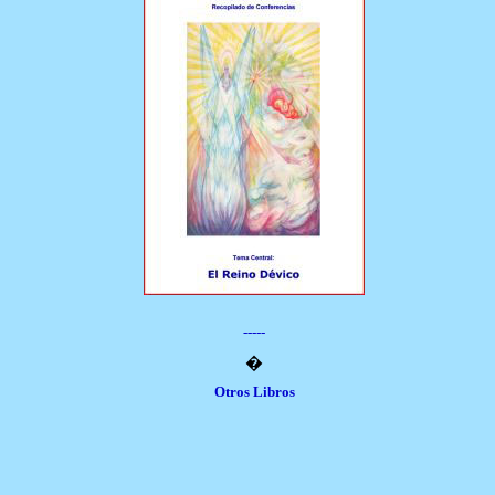
-----
�
Otros Libros