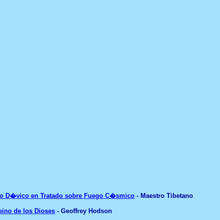
o D�vico en Tratado sobre Fuego C�smico
- Maestro Tibetano
eino de los Dioses
- Geoffrey Hodson