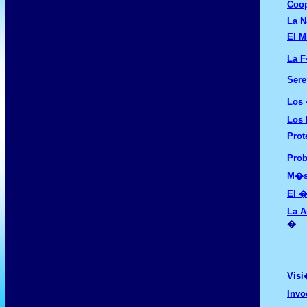
Coop
La N
El M
La F
Sere
Los 
Los 
Prot
Prob
M�st
El �
La A
�
Visi
Invo